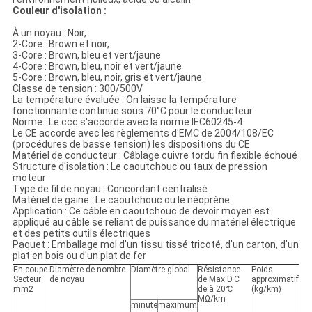
POLITIQUE
Couleur d'isolation :
DE
À un noyau : Noir,
CONFIDENTIALITÉ
2-Core : Brown et noir,
3-Core : Brown, bleu et vert/jaune
4-Core : Brown, bleu, noir et vert/jaune
5-Core : Brown, bleu, noir, gris et vert/jaune
Classe de tension : 300/500V
La température évaluée : On laisse la température
fonctionnante continue sous 70°C pour le conducteur
Norme : Le ccc s'accorde avec la norme IEC60245-4
Le CE accorde avec les règlements d'EMC de 2004/108/EC
(procédures de basse tension) les dispositions du CE
Matériel de conducteur : Câblage cuivre tordu fin flexible échoué
Structure d'isolation : Le caoutchouc ou taux de pression
moteur
Type de fil de noyau : Concordant centralisé
Matériel de gaine : Le caoutchouc ou le néoprène
Application : Ce câble en caoutchouc de devoir moyen est
appliqué au câble se reliant de puissance du matériel électrique
et des petits outils électriques
Paquet : Emballage mol d'un tissu tissé tricoté, d'un carton, d'un
plat en bois ou d'un plat de fer
En coupe
Diamètre de nombre
Diamètre global
Résistance
Poids
Secteur
de noyau
de Max.D.C
approximatif
mm2
de à 20℃
(kg/km)
MΩ/km
minute
maximum