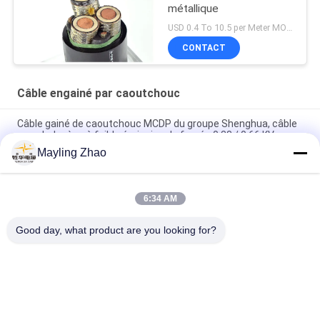
métallique
USD 0.4 To 10.5 per Meter MOQ:1000M
CONTACT
Câble engainé par caoutchouc
Câble gainé de caoutchouc MCDP du groupe Shenghua, câble
sans halogène à faible émission de fumée 0,38 / 0,66 KV
Mayling Zhao
Câble gainé de caoutchouc à écran métallique de Shanghai
Shenghua Group, 0,66 / 1,14 KV, certification CE KEMA
6:34 AM
Câble d'alimentation Shenghua à écran métallique et gaine en
caoutchouc 0.66 / 1.14 KV Certification CE KEMA
Good day, what product are you looking for?
Catégories populaires
Tous
XLPE Câbles 
Câble Électrique 
Électriques Isolants
Blindé