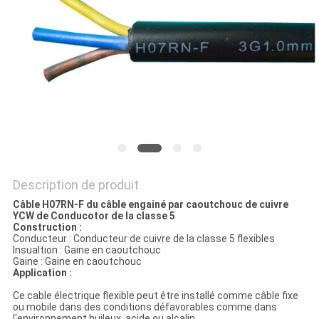
BLOG
DEMANDE
DE
SOUMISSION
NEWS
Description de produit
Câble H07RN-F du câble engainé par caoutchouc de cuivre
YCW de Conducotor de la classe 5
PLAN
Construction :
Conducteur : Conducteur de cuivre de la classe 5 flexibles
DU
Insualtion : Gaine en caoutchouc
Gaine : Gaine en caoutchouc
SITE
Application :
Ce cable électrique flexible peut être installé comme câble fixe
ou mobile dans des conditions défavorables comme dans
l'environnement huileux, acide ou alcalin