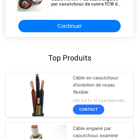
par caoutchouc de cuivre YCW de
Conducotor de la classe 5
Continuer
Top Produits
Câble en caoutchouc
d'isolation de noyau
flexible
USD 0.4 To 10.5 per Meter MOQ:1000M
CONTACT
Câble engainé par
caoutchouc examiné