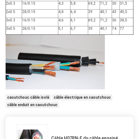
2x0.3
16/0.15
4,3
5,8
69,2
71,2
30
31,5
2x0.5
28/0.15
4,8
6,4
39
40,1
43
45,5
3x0.3
16/0.15
4,6
6,1
69,2
71,2
36
38,5
3x0.5
28/0.15
5,1
6,7
39
40,1
74
77
caoutchouc câble isolé
câble électrique en caoutchouc
câble enduit en caoutchouc
Câble H07RN-F du câble engainé