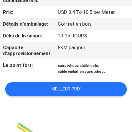
commande min:
DE
Prix:
USD 0.4 To 10.5 per Meter
NOUS
Détails d'emballage:
Coffret en bois
VISITE
Délai de livraison:
10-15 JOURS
D'USINE
Capacité
8KM par jour
d'approvisionnement:
CONTRÔLE
Le point fort:
,
caoutchouc câble isolé
DE
câble enduit en caoutchouc
LA
MEILLEUR PRIX
QUALITÉ
CONTACT
NOUVELLES