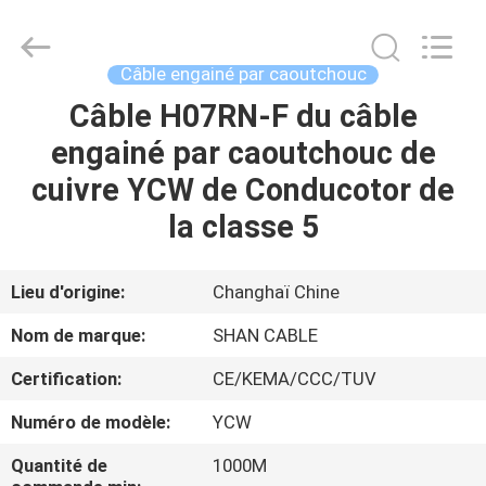
Shanghai
Shenghua
Cable
(Group)
Co.,
Câble engainé par caoutchouc
Ltd..
All
Câble H07RN-F du câble
APERÇU
Rights
Reserved.
engainé par caoutchouc de
PRODUITS
cuivre YCW de Conducotor de
la classe 5
VIDÉOS
Lieu d'origine:
Changhaï Chine
VR
Nom de marque:
SHAN CABLE
SHOW
Certification:
CE/KEMA/CCC/TUV
A
Numéro de modèle:
YCW
PROPOS
Quantité de
1000M