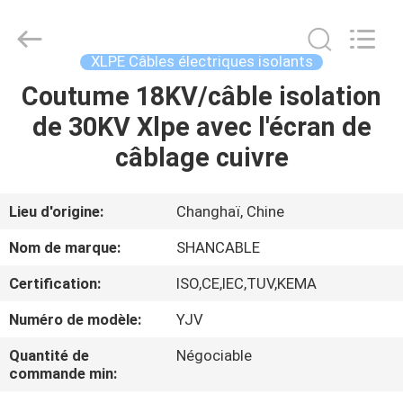
Shanghai
Shenghua
Cable
(Group)
Co.,
XLPE Câbles électriques isolants
Ltd..
All
Coutume 18KV/câble isolation
APERÇU
Rights
Reserved.
de 30KV Xlpe avec l'écran de
PRODUITS
câblage cuivre
VIDÉOS
Lieu d'origine:
Changhaï, Chine
Nom de marque:
SHANCABLE
VR
Certification:
ISO,CE,IEC,TUV,KEMA
SHOW
Numéro de modèle:
YJV
A
Quantité de
Négociable
commande min:
PROPOS