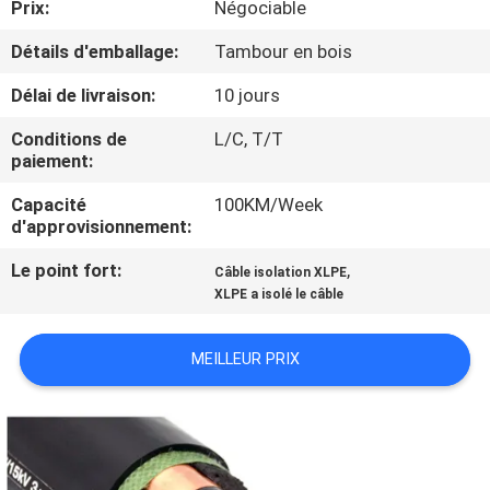
Prix:
Négociable
DE
NOUS
Détails d'emballage:
Tambour en bois
Délai de livraison:
10 jours
VISITE
Conditions de
L/C, T/T
D'USINE
paiement:
Capacité
100KM/Week
CONTRÔLE
d'approvisionnement:
DE
Le point fort:
,
Câble isolation XLPE
XLPE a isolé le câble
LA
QUALITÉ
MEILLEUR PRIX
CONTACT
NOUVELLES