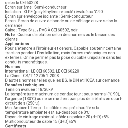
POLITIQUE
selon le CEI 60228
Écran sur âme : Semi-conducteur
DE
Isolation : XLPE (polyéthylène réticulé) évalué au ℃ 90
Écran sur enveloppe isolante : Semi-conducteur
CONFIDENTIALITÉ
Écran : Écran de cuivre de bande ou de câblage cuivre selon la
demande
Gaine : Type St
PVC À CEI 60502, noir
2de
Note :
Couleur d'isolation selon des normes ou le besoin des
clients
Applications
Pour s'étendre à l'intérieur et dehors. Capable soutenir certaine
traction pendant l'installation, mais forces mécaniques non
externes. On ne permet pas la pose du câble unipolaire dans les
conduits magnétiques.
Normes
International : LE CEI 60502, LE CEI 60228
La Chine : GB/T 12706.1-2008
D'autres normes telles que les BS, le DIN et l'ICEA sur demande
Données techniques
Tension évaluée : 18/30kV
La température maximum de conducteur : sous normal (℃ 90),
l'urgence (130℃) ou ne se mettent pas plus de 5 états en court-
circuit de s (250℃).
Min. Ambient Temp. : Le câble sera pré chauffé si la
température ambiante est au-dessous de 0℃
Rayon de cintrage minimal : câble unipolaire 20 (d+D)±5%
Multiconducteur de câble 15 (d+D)±5%
Certificats