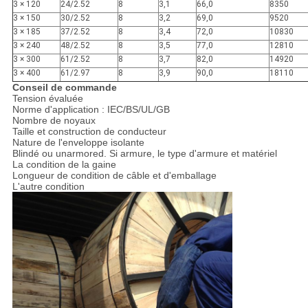
3 × 120
24/2.52
8
3,1
66,0
8350
3 × 150
30/2.52
8
3,2
69,0
9520
3 × 185
37/2.52
8
3,4
72,0
10830
3 × 240
48/2.52
8
3,5
77,0
12810
3 × 300
61/2.52
8
3,7
82,0
14920
3 × 400
61/2.97
8
3,9
90,0
18110
Conseil de commande
Tension évaluée
Norme d'application : IEC/BS/UL/GB
Nombre de noyaux
Taille et construction de conducteur
Nature de l'enveloppe isolante
Blindé ou unarmored. Si armure, le type d'armure et matériel
La condition de la gaine
Longueur de condition de câble et d'emballage
L'autre condition