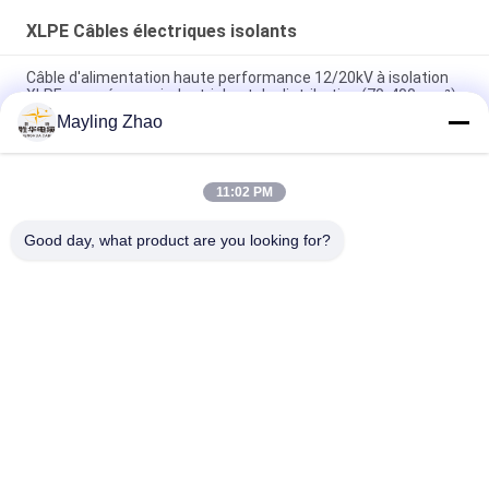
XLPE Câbles électriques isolants
Câble d'alimentation haute performance 12/20kV à isolation
XLPE pour réseaux industriels et de distribution (70-400mm²)
Mayling Zhao
Shanghai Shenghua Cable XLPE Isolation PVC enveloppe câble
de conducteur de cuivre
11:02 PM
Câble d'alimentation fiable isolé XLPE à 3 conducteurs 26/35
kV pour l'approvisionnement en énergie industrielle
Good day, what product are you looking for?
Catégories populaires
Tous
XLPE Câbles 
Câble Électrique 
Électriques Isolants
Blindé
PVC Câbles Isolés
Câbles Électriques
Basse Fumée Câble 
Câble Résistant Au 