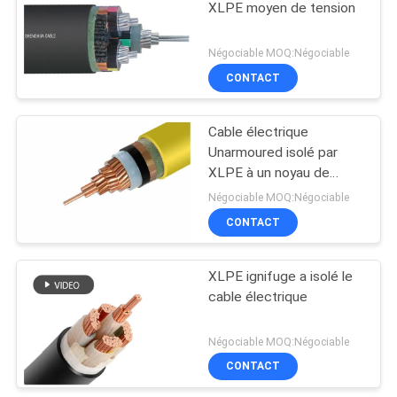
XLPE moyen de tension
Négociable MOQ:Négociable
CONTACT
Cable électrique
Unarmoured isolé par
XLPE à un noyau de
tension de Middile de
Négociable MOQ:Négociable
cable électrique
CONTACT
XLPE ignifuge a isolé le
cable électrique
Négociable MOQ:Négociable
CONTACT