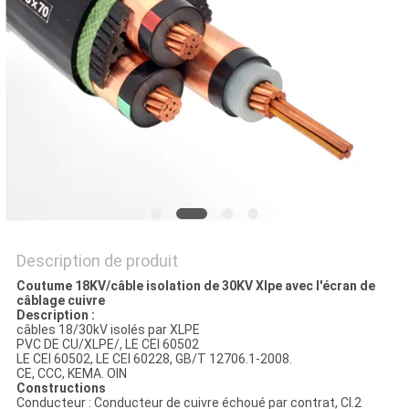
BLOG
DEMANDE
DE
SOUMISSION
NEWS
Description de produit
PLAN
Coutume 18KV/câble isolation de 30KV Xlpe avec l'écran de
câblage cuivre
DU
Description :
câbles 18/30kV isolés par XLPE
SITE
PVC DE CU/XLPE/, LE CEI 60502
LE CEI 60502, LE CEI 60228, GB/T 12706.1-2008.
CE, CCC, KEMA. OIN
Constructions
Conducteur : Conducteur de cuivre échoué par contrat, Cl.2