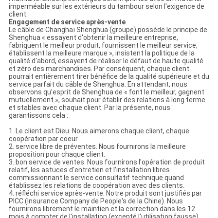
imperméable sur les extérieurs du tambour selon l'exigence de
client.
Engagement de service après-vente
Le câble de Changhaï Shenghua (groupe) possède le principe de
Shenghua « essayent d'obtenir la meilleure entreprise,
fabriquent le meilleur produit, fournissent le meilleur service,
établissent la meilleure marque », insistent la politique de la
qualité d'abord, essayent de réaliser le défaut de haute qualité
et zéro des marchandises. Par conséquent, chaque client
pourrait entièrement tirer bénéfice de la qualité supérieure et du
service parfait du câble de Shenghua. En attendant, nous
observons qu'esprit de Shenghua de « font le meilleur, gagnent
mutuellement », souhait pour établir des relations à long terme
et stables avec chaque client. Par la présente, nous
garantissons cela :
1. Le client est Dieu. Nous aimerons chaque client, chaque
coopération par coeur.
2. service libre de préventes. Nous fournirons la meilleure
proposition pour chaque client.
3. bon service de ventes. Nous fournirons l'opération de produit
relatif, les astuces d'entretien et l'installation libres
commissionnant le service consultatif technique quand
établissez les relations de coopération avec des clients.
4. réfléchi service après-vente. Notre produit sont justifiés par
PICC (Insurance Company de People's de la Chine). Nous
fournirons librement le maintien et la correction dans les 12
mois à compter de l'installation (excepté l'utilisation fausse).