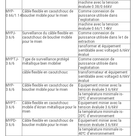
machine avec la tension
évaluée 0.38/0.66kV
MYP-
Câble flexible en caoutchouc de
Comme connexion de
0.66/1.14
bouclier mobile pour le mien
puissance utilisée dans
l'exploitation
machine avec la tension
évaluée 0.66/1.14kV
MYPJ-
Surveillance du câble flexible en
Comme connexion de
3.6/6
caoutchouc de bouclier mobile
puissance utilisée dans le t de
pour le mien
extraction
ransformer et équipement
semblable avec voltage3.6/6kV
évalué
MYPTJ-
Type de surveillance protégé
Comme connexion de
3.6/6
métallique bien mobilier
puissance utilisée dans
l'exploitation
câble flexible en caoutchouc
transformateur et équipement
semblable avec voltage3.6/6kV
évalué
MYP-
Câble flexible en caoutchouc de
Équipement minier avec la
3.6/6
bouclier mobile pour le mien
tension évaluée 3.6/6kV
la température minimale is-
20℃ d'environnement
MYPT-
Câble flexible en caoutchouc
Équipement minier avec la
3.6/6
mobile d'écran métallique pour le
tension évaluée 3.6/6kV
mien
la température minimale is-
20℃ d'environnement
MYPD-
Câble flexible en caoutchouc de
Équipement minier avec la
3.6/6
bouclier mobile pour le mien
tension évaluée 3.6/6kV
la température minimale is-
40℃ d'environnement