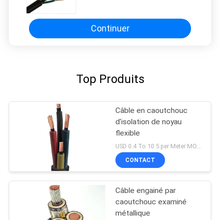
0,38/0,66 kilovolts d'halogène
Continuer
Top Produits
Câble en caoutchouc
d'isolation de noyau
flexible
USD 0.4 To 10.5 per Meter MOQ:1000M
CONTACT
Câble engainé par
caoutchouc examiné
métallique