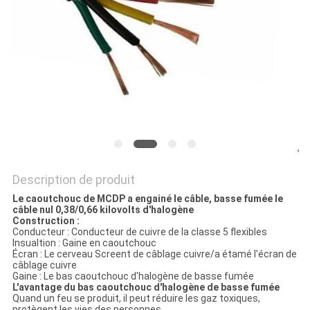
BLOG
DEMANDE
DE
SOUMISSION
NEWS
Description de produit
Le caoutchouc de MCDP a engainé le câble, basse fumée le
câble nul 0,38/0,66 kilovolts d'halogène
PLAN
Construction :
Conducteur : Conducteur de cuivre de la classe 5 flexibles
DU
Insualtion : Gaine en caoutchouc
Écran : Le cerveau Screent de câblage cuivre/a étamé l'écran de
SITE
câblage cuivre
Gaine : Le bas caoutchouc d'halogène de basse fumée
L'avantage du bas caoutchouc d'halogène de basse fumée
Quand un feu se produit, il peut réduire les gaz toxiques,
protègent les vies des personnes