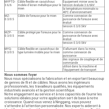
MYPTD-
Câble flexible en caoutchouc
Équipement minier avec la
3.6/6
mobile d'écran métallique pour le
tension évaluée 3.6/6kV
mien
la température minimale is-
40℃ d'environnement
MZ-
Câble de foreuse pour le mien
Comme connexion de
0.3/0.5
puissance de foreuse avec
évalué
tension 0.3/0.5kV
MZP-
Câble protégé par foreuse pour le
Comme connexion de
0.3/0.5
mien
puissance de foreuse avec
évalué
tension 0.3/0.5kV
MYQ-
Câble flexible en caoutchouc de
S'allumant dans la mine,
0.3/0.5
type lumière mobile pour le mien
comme connexion de
puissance
des signaux de couplage et de
commande
utilisé dans la machine et
l'équipement de transport
Nous sommes foyer
Nous nous spécialisons la fabrication et en exportant beaucoup
de genres de fil et de câbles. Nous avons les ingénieurs
professionnels, les travailleurs qualifiés, les équipements
industriels avancés et la gestion scientifique.
Notre engagement au service et à nos capacités de fournir les
solutions idéales pour votre application sert de base à notre
croissance. Quand vous venez à Ninggang, vous pouvez
s'attendre à l'attention personnalisée. Nos experts aideront à