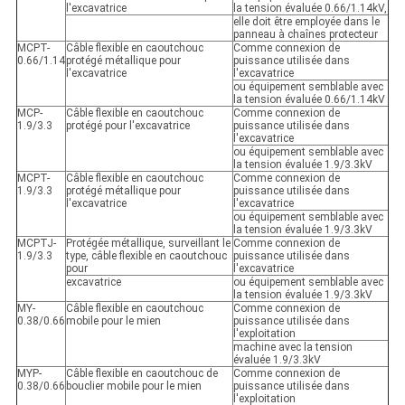
l'excavatrice
la tension évaluée 0.66/1.14kV,
elle doit être employée dans le
panneau à chaînes protecteur
MCPT-
Câble flexible en caoutchouc
Comme connexion de
0.66/1.14
protégé métallique pour
puissance utilisée dans
l'excavatrice
l'excavatrice
ou équipement semblable avec
la tension évaluée 0.66/1.14kV
MCP-
Câble flexible en caoutchouc
Comme connexion de
1.9/3.3
protégé pour l'excavatrice
puissance utilisée dans
l'excavatrice
ou équipement semblable avec
la tension évaluée 1.9/3.3kV
MCPT-
Câble flexible en caoutchouc
Comme connexion de
1.9/3.3
protégé métallique pour
puissance utilisée dans
l'excavatrice
l'excavatrice
ou équipement semblable avec
la tension évaluée 1.9/3.3kV
MCPTJ-
Protégée métallique, surveillant le
Comme connexion de
1.9/3.3
type, câble flexible en caoutchouc
puissance utilisée dans
pour
l'excavatrice
excavatrice
ou équipement semblable avec
la tension évaluée 1.9/3.3kV
MY-
Câble flexible en caoutchouc
Comme connexion de
0.38/0.66
mobile pour le mien
puissance utilisée dans
l'exploitation
machine avec la tension
évaluée 1.9/3.3kV
MYP-
Câble flexible en caoutchouc de
Comme connexion de
0.38/0.66
bouclier mobile pour le mien
puissance utilisée dans
l'exploitation