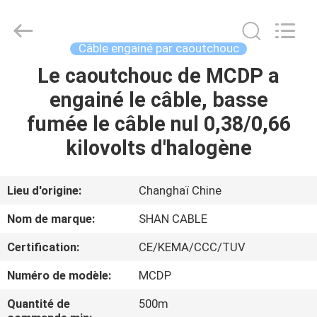
Shanghai
Shenghua
Cable
(Group)
Co.,
Câble engainé par caoutchouc
Ltd..
All
Le caoutchouc de MCDP a
APERÇU
Rights
Reserved.
engainé le câble, basse
PRODUITS
fumée le câble nul 0,38/0,66
kilovolts d'halogène
VIDÉOS
Lieu d'origine:
Changhaï Chine
VR
Nom de marque:
SHAN CABLE
SHOW
Certification:
CE/KEMA/CCC/TUV
A
Numéro de modèle:
MCDP
PROPOS
Quantité de
500m