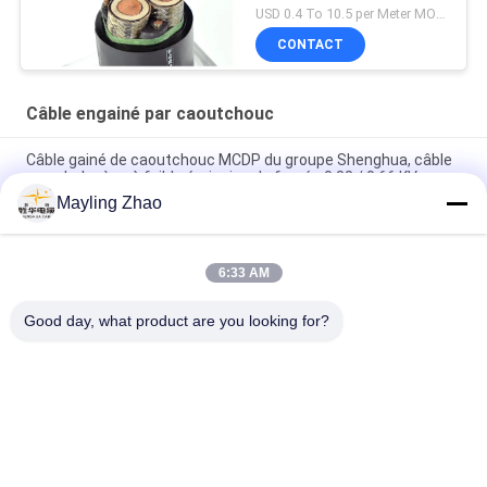
USD 0.4 To 10.5 per Meter MOQ:1000M
CONTACT
Câble engainé par caoutchouc
Câble gainé de caoutchouc MCDP du groupe Shenghua, câble
sans halogène à faible émission de fumée 0,38 / 0,66 KV
Mayling Zhao
Câble gainé de caoutchouc à écran métallique de Shanghai
Shenghua Group, 0,66 / 1,14 KV, certification CE KEMA
6:33 AM
Câble d'alimentation Shenghua à écran métallique et gaine en
caoutchouc 0.66 / 1.14 KV Certification CE KEMA
Good day, what product are you looking for?
Catégories populaires
Tous
XLPE Câbles 
Câble Électrique 
Électriques Isolants
Blindé