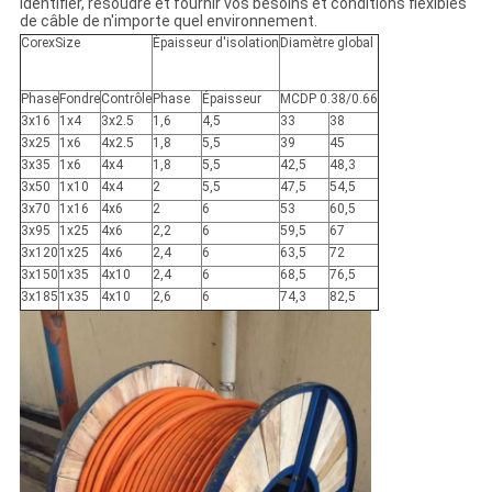
identifier, résoudre et fournir vos besoins et conditions flexibles
de câble de n'importe quel environnement.
CorexSize
Épaisseur d'isolation
Diamètre global
Phase
Fondre
Contrôle
Phase
Épaisseur
MCDP 0.38/0.66
3x16
1x4
3x2.5
1,6
4,5
33
38
3x25
1x6
4x2.5
1,8
5,5
39
45
3x35
1x6
4x4
1,8
5,5
42,5
48,3
3x50
1x10
4x4
2
5,5
47,5
54,5
3x70
1x16
4x6
2
6
53
60,5
3x95
1x25
4x6
2,2
6
59,5
67
3x120
1x25
4x6
2,4
6
63,5
72
3x150
1x35
4x10
2,4
6
68,5
76,5
3x185
1x35
4x10
2,6
6
74,3
82,5