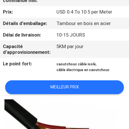
commande min:
DE
Prix:
USD 0.4 To 10.5 per Meter
NOUS
Détails d'emballage:
Tambour en bois en acier
VISITE
Délai de livraison:
10-15 JOURS
D'USINE
Capacité
5KM par jour
d'approvisionnement:
CONTRÔLE
Le point fort:
,
caoutchouc câble isolé
DE
câble électrique en caoutchouc
LA
MEILLEUR PRIX
QUALITÉ
CONTACT
NOUVELLES