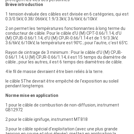
POLITIQUE
Brève introduction
DE
1 tension évaluée des câbles est divisée en 6 catégories, qui est
CONFIDENTIALITÉ
0.3/0.5kV, 0.38/.066kV, 1.9/3.3kV, 3.6/6kV, 6/10kV.
2 on permet les températures fonctionnantes à long terme du
conducteur de câble. Pour le câble d'U (M) CPT-0.66/1.14, d'U
(M) CPJB-0.66/1.14, d'U (M) CPJR-0.66/1.14 et de 1.9/3.3kV,
3.6/6kV, 6/10kV, la température est 90℃ ; pour l'autre, c'est 65℃.
Rayon de cintrage de 3 minimum : Pour le câble d'U (M) CPJB-
0.66/1.14, U (M) CPJR-0.66/1.14, il est 15 temps du diamètre de
câble ; pour les autres, il est 6 temps des diamètres de câble.
4 le fil de masse devraient être bien reliés à la terre.
le câble 5The devrait être empêché de l'exposition au soleil
pendant longtemps.
Norme mise en application
1 pour le câble de combustion de non-diffusion, instrument
GB12972
2 pour le câble ignifuge, instrument MT818
3 pour le câble spécial d'exploitation (avec une plus grande
tension en coupe et plus élevée), mettez en application la