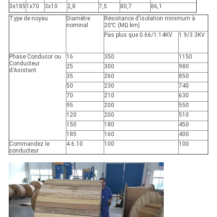
3x185
1x70
3x10
2,8
7,5
80,7
86,1
Type de noyau
Diamètre
Résistance d'isolation minimum à
nominal
20℃ (MΩ.km)
Pas plus que 0.66/1.14KV
1.9/3.3KV
Phase Conducor ou
16
350
1150
Conducteur
25
300
980
d'Asistant
35
260
850
50
230
740
70
210
630
95
200
550
120
200
510
150
180
450
185
160
400
Commandez le
4.6.10
100
100
conducteur