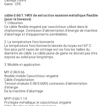
POLITIQUE
câblage cuivre
Gaine : CPE
DE
CONFIDENTIALITÉ
câble 0.66/1.14KV de extraction examiné métallique flexible
(pour la haveuse)
1. Utilisation
Ce câble flexible engainé par caoutchouc utilisé dans le
charbonnage. Connexion d'alimentation d'énergie de machine
d'abattage et d'équipements semblables.
2. La température fonctionnante
La température fonctionnante laissée du noyau est 65° C
Son plus petit rayon de cintrage est six fois les tailles du
diamètre de câble. Le câble jaune de gaine ne devrait pas être
exposé au soleil pour longtemps.
3. Modèle et application
MY-0.38/0.66
flexible mobile Caoutchouc-engainé
Câble d'exploitation
Tension évaluée 0.38/0.66KV, connexion d'alimentation
d'énergie
De la machine d'abattage
MYP-0.66/1.14
Protégée métallique, le caoutchouc engainé