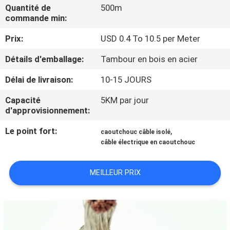
DE
Quantité de
500m
commande min:
NOUS
Prix:
USD 0.4 To 10.5 per Meter
VISITE
Détails d'emballage:
Tambour en bois en acier
D'USINE
Délai de livraison:
10-15 JOURS
Capacité
5KM par jour
CONTRÔLE
d'approvisionnement:
DE
Le point fort:
,
caoutchouc câble isolé
LA
câble électrique en caoutchouc
QUALITÉ
MEILLEUR PRIX
CONTACT
NOUVELLES