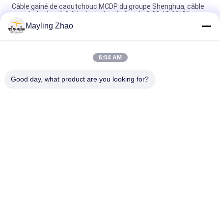
Câble gainé de caoutchouc MCDP du groupe Shenghua, câble
sans halogène à faible émission de fumée 0,38 / 0,66 KV
Mayling Zhao
Câble gainé de caoutchouc à écran métallique de Shanghai
Shenghua Group, 0,66 / 1,14 KV, certification CE KEMA
6:54 AM
Câble d'alimentation Shenghua à écran métallique et gaine en
caoutchouc 0.66 / 1.14 KV Certification CE KEMA
Good day, what product are you looking for?
Catégories populaires
Tous
XLPE Câbles 
Câble Électrique 
Électriques Isolants
Blindé
PVC Câbles Isolés
Câbles Électriques
Basse Fumée Câble 
Câble Résistant Au 
Nul D'halogène
Feu
Câble Empaqueté 
Conducteur Nu