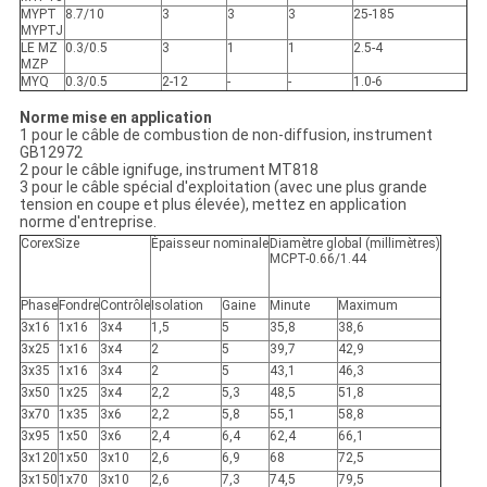
MYPT
8.7/10
3
3
3
25-185
MYPTJ
LE MZ
0.3/0.5
3
1
1
2.5-4
MZP
MYQ
0.3/0.5
2-12
-
-
1.0-6
Norme mise en application
1 pour le câble de combustion de non-diffusion, instrument
GB12972
2 pour le câble ignifuge, instrument MT818
3 pour le câble spécial d'exploitation (avec une plus grande
tension en coupe et plus élevée), mettez en application
norme d'entreprise.
CorexSize
Épaisseur nominale
Diamètre global (millimètres)
MCPT-0.66/1.44
Phase
Fondre
Contrôle
Isolation
Gaine
Minute
Maximum
3x16
1x16
3x4
1,5
5
35,8
38,6
3x25
1x16
3x4
2
5
39,7
42,9
3x35
1x16
3x4
2
5
43,1
46,3
3x50
1x25
3x4
2,2
5,3
48,5
51,8
3x70
1x35
3x6
2,2
5,8
55,1
58,8
3x95
1x50
3x6
2,4
6,4
62,4
66,1
3x120
1x50
3x10
2,6
6,9
68
72,5
3x150
1x70
3x10
2,6
7,3
74,5
79,5