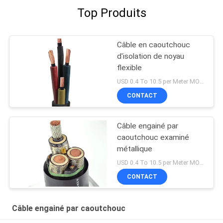
Top Produits
Câble en caoutchouc
d'isolation de noyau
flexible
USD 0.4 To 10.5 per Meter MOQ:1000M
CONTACT
Câble engainé par
caoutchouc examiné
métallique
USD 0.4 To 10.5 per Meter MOQ:1000M
CONTACT
Câble engainé par caoutchouc