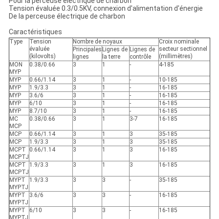
Pour la perceuse électrique de charbon
Tension évaluée 0.3/0.5KV, connexion d'alimentation d'énergie
De la perceuse électrique de charbon
Caractéristiques
Type
Tension
Nombre de noyaux
Croix nominale
évaluée
secteur sectionnel
Principales
Lignes de
Lignes de
(kilovolts)
(millimètres)
lignes
la terre
contrôle
MON
0.38/0.66
3
1
-
4-185
MYP
MYP
0.66/1.14
3
1
-
10-185
MYP
1.9/3.3
3
1
-
16-185
MYP
3.6/6
3
1
-
16-185
MYP
6/10
3
1
-
16-185
MYP
8.7/10
3
1
-
16-185
MC
0.38/0.66
3
1
3-7
16-185
MCP
MCP
0.66/1.14
3
1
3
35-185
MCP
1.9/3.3
3
1
3
35-185
MCPT
0.66/1.14
3
1
3
16-185
MCPTJ
MCPT
1.9/3.3
3
1
3
16-185
MCPTJ
MYPT
1.9/3.3
3
3
-
35-185
MYPTJ
MYPT
3.6/6
3
3
-
16-185
MYPTJ
MYPT
6/10
3
3
-
16-185
MYPTJ