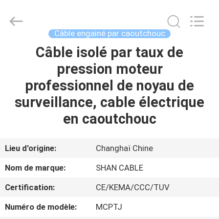
Shanghai
Shenghua
Cable
(Group)
Co.,
Câble engainé par caoutchouc
Ltd..
All
Câble isolé par taux de
APERÇU
Rights
Reserved.
pression moteur
PRODUITS
professionnel de noyau de
surveillance, cable électrique
VIDÉOS
en caoutchouc
VR
Lieu d'origine:
Changhaï Chine
SHOW
Nom de marque:
SHAN CABLE
Certification:
CE/KEMA/CCC/TUV
A
PROPOS
Numéro de modèle:
MCPTJ