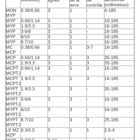
lignes
de la
de
(millimètres)
terre
contrôle
MON
0.38/0.66
3
1
-
4-185
MYP
MYP
0.66/1.14
3
1
-
10-185
MYP
1.9/3.3
3
1
-
16-185
MYP
3.6/6
3
1
-
16-185
MYP
6/10
3
1
-
16-185
MYP
8.7/10
3
1
-
16-185
MC
0.38/0.66
3
1
3-7
16-185
MCP
MCP
0.66/1.14
3
1
3
35-185
MCP
1.9/3.3
3
1
3
35-185
MCPT
0.66/1.14
3
1
3
16-185
MCPTJ
MCPT
1.9/3.3
3
1
3
16-185
MCPTJ
MYPT
1.9/3.3
3
3
-
35-185
MYPTJ
MYPT
3.6/6
3
3
-
16-185
MYPTJ
MYPT
6/10
3
3
-
16-185
MYPTJ
MYPT
8.7/10
3
3
3
25-185
MYPTJ
LE MZ
0.3/0.5
3
1
1
2.5-4
MZP