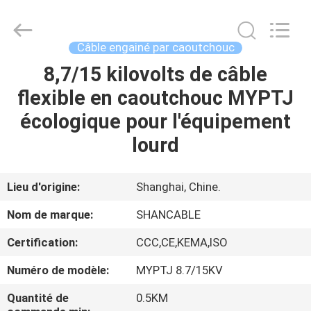
Shanghai
Shenghua
Cable
(Group)
Co.,
Câble engainé par caoutchouc
Ltd..
All
8,7/15 kilovolts de câble
APERÇU
Rights
Reserved.
flexible en caoutchouc MYPTJ
PRODUITS
écologique pour l'équipement
lourd
VIDÉOS
Lieu d'origine:
Shanghai, Chine.
VR
Nom de marque:
SHANCABLE
SHOW
Certification:
CCC,CE,KEMA,ISO
A
Numéro de modèle:
MYPTJ 8.7/15KV
PROPOS
Quantité de
0.5KM