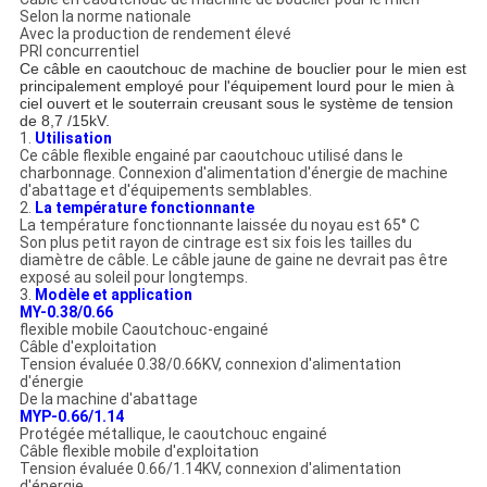
POLITIQUE
Selon la norme nationale
DE
Avec la production de rendement élevé
PRI concurrentiel
CONFIDENTIALITÉ
Ce câble en caoutchouc de machine de bouclier pour le mien est
principalement employé pour l'équipement lourd pour le mien à
ciel ouvert et le souterrain creusant sous le système de tension
de 8,7 /15kV.
1.
Utilisation
Ce câble flexible engainé par caoutchouc utilisé dans le
charbonnage. Connexion d'alimentation d'énergie de machine
d'abattage et d'équipements semblables.
2.
La température fonctionnante
La température fonctionnante laissée du noyau est 65° C
Son plus petit rayon de cintrage est six fois les tailles du
diamètre de câble. Le câble jaune de gaine ne devrait pas être
exposé au soleil pour longtemps.
3.
Modèle et application
MY-0.38/0.66
flexible mobile Caoutchouc-engainé
Câble d'exploitation
Tension évaluée 0.38/0.66KV, connexion d'alimentation
d'énergie
De la machine d'abattage
MYP-0.66/1.14
Protégée métallique, le caoutchouc engainé
Câble flexible mobile d'exploitation
Tension évaluée 0.66/1.14KV, connexion d'alimentation
d'énergie