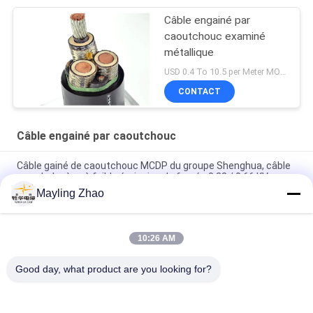
Câble engainé par
caoutchouc examiné
métallique
USD 0.4 To 10.5 per Meter MOQ:1000M
CONTACT
Câble engainé par caoutchouc
Câble gainé de caoutchouc MCDP du groupe Shenghua, câble
sans halogène à faible émission de fumée 0,38 / 0,66 KV
Mayling Zhao
Câble gainé de caoutchouc à écran métallique de Shanghai
Shenghua Group, 0,66 / 1,14 KV, certification CE KEMA
10:26 AM
Câble d'alimentation Shenghua à écran métallique et gaine en
caoutchouc 0.66 / 1.14 KV Certification CE KEMA
Good day, what product are you looking for?
Catégories populaires
Tous