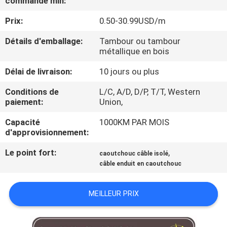
commande min:
DE
Prix:
0.50-30.99USD/m
NOUS
Détails d'emballage:
Tambour ou tambour
métallique en bois
VISITE
D'USINE
Délai de livraison:
10 jours ou plus
Conditions de
L/C, A/D, D/P, T/T, Western
paiement:
Union,
CONTRÔLE
DE
Capacité
1000KM PAR MOIS
d'approvisionnement:
LA
Le point fort:
,
caoutchouc câble isolé
QUALITÉ
câble enduit en caoutchouc
CONTACT
MEILLEUR PRIX
NOUVELLES