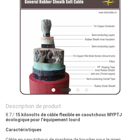
BLOG
DEMANDE
DE
SOUMISSION
NEWS
PLAN
Description de produit
DU
8.7 /
15 kilovolts de câble flexible en caoutchouc MYPTJ
SITE
écologique pour l'équipement lourd
Caractéristiques
Câble en caoutchouc de machine de bouclier pour le mien