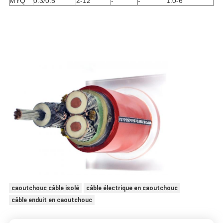
MYQ
0.3/0.5
2-12
-
-
1.0-6
caoutchouc câble isolé
câble électrique en caoutchouc
câble enduit en caoutchouc