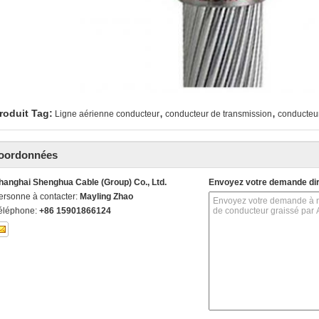
,
,
roduit Tag:
Ligne aérienne conducteur
conducteur de transmission
conducteu
oordonnées
hanghai Shenghua Cable (Group) Co., Ltd.
Envoyez votre demande di
ersonne à contacter:
Mayling Zhao
éléphone:
+86 15901866124