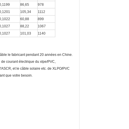
0,1199
86,65
978
0,1201
105,34
1112
0,1022
60,88
899
0,1027
88,22
1067
0,1027
101,03
1140
câble le fabricant pendant 20 années en Chine.
e de courant électrique du xlpe/PVC,
d'ASCR, et le câble solaire etc. de XLPO/PVC
ant que votre besoin.