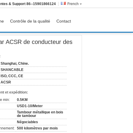
ntes & Support
86--15901866124
French
ine
Contrôle de la qualité
Contact
 par ACSR de conducteur des
:
Shanghai, Chine.
SHANCABLE
ISO, CCC, CE
ACSR
nt et expédition:
e min:
0.5KM
USD1-10/Meter
Tambour métallique en bois
de tambour
Négociables
onnement:
500 kilomètres par mois