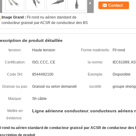
Contact
Image Grand :
Fil rond nu aérien standard de
conducteur graissé par ACSR de conducteur des BS
escription de produit détaillée
tension:
Haute tension
Forme matérielle:
Fil rond
Certification:
ISO, CCC, CE
la norme:
IEC61089, A
Code SH:
8544492100
Exemple:
Disponible
Graisse ou pas:
Graissé ou selon demandé
société:
groupe shen
Marque:
Sh câble
Ligne aérienne conducteur
conducteurs aériens 
Mettre en
,
évidence:
il rond nu aérien standard de conducteur graissé par ACSR de conducteur des
escription de produit