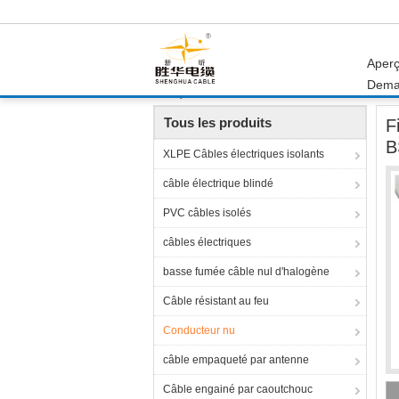
Aper
Dema
Aperçu
Produits
Conducteur nu
Fil rond
Tous les produits
F
B
XLPE Câbles électriques isolants
câble électrique blindé
PVC câbles isolés
câbles électriques
basse fumée câble nul d'halogène
Câble résistant au feu
Conducteur nu
câble empaqueté par antenne
Câble engainé par caoutchouc