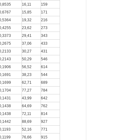
0,8535
16,11
159
0,6767
15,85
171
0,5364
19,32
216
0,4255
23,62
273
0,3373
29,41
343
0,2675
37,06
433
0,2133
30,27
431
0,2143
50,29
546
0,1906
56,52
614
0,1691
38,23
544
0,1699
62,71
689
0,1704
77,27
784
0,1431
43,99
642
0,1438
64,69
762
0,1438
72,11
814
0,1442
88,69
927
0,1193
52,16
771
0,1199
76,66
915