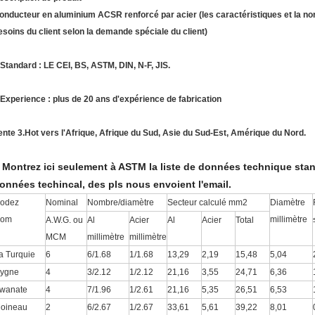
onducteur en aluminium
ACSR
renforcé
par
acier
(les caractéristiques et la n
esoins du client selon la demande spéciale du client)
.Standard : LE CEI, BS, ASTM, DIN, N-F, JIS.
.Experience : plus de 20 ans d'expérience de fabrication
ente 3.Hot vers l'Afrique, Afrique du Sud, Asie du Sud-Est, Amérique du Nord.
Montrez ici seulement à ASTM la liste de données technique stan
.
onnées techincal, des pls nous envoient l'email.
odez
Nominal
Nombre/diamètre
Secteur calculé mm2
Diamètre
om
millimètre
A.W.G. ou
Al
Acier
Al
Acier
Total
MCM
millimètre
millimètre
a Turquie
6
6/1.68
1/1.68
13,29
2,19
15,48
5,04
ygne
4
3/2.12
1/2.12
21,16
3,55
24,71
6,36
wanate
4
7/1.96
1/2.61
21,16
5,35
26,51
6,53
oineau
2
6/2.67
1/2.67
33,61
5,61
39,22
8,01