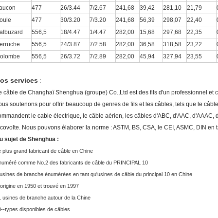
aucon
477
26/3.44
7/2.67
241,68
39,42
281,10
21,79
oule
477
30/3.20
7/3.20
241,68
56,39
298,07
22,40
albuzard
556,5
18/4.47
1/4.47
282,00
15,68
297,68
22,35
erruche
556,5
24/3.87
7/2.58
282,00
36,58
318,58
23,22
olombe
556,5
26/3.72
7/2.89
282,00
45,94
327,94
23,55
os services
:
e câble de Changhaï Shenghua (groupe) Co.,Ltd est des fils d'un professionnel et 
ous soutenons pour offrir beaucoup de genres de fils et les câbles, tels que le câbl
ommandent le cable électrique, le câble aérien, les câbles d'ABC, d'AAC, d'AAAC, 
icovolte. Nous pouvons élaborer la norme : ASTM, BS, CSA, le CEI, ASMC, DIN en t
u sujet de Shenghua :
 plus grand fabricant de câble en Chine
numéré comme No.2 des fabricants de câble du PRINCIPAL 10
usines de branche énumérées en tant qu'usines de câble du principal 10 en Chine
origine en 1950 et trouvé en 1997
1 usines de branche autour de la Chine
--types disponibles de câbles