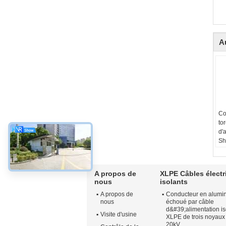
A
Co
to
d'
Sh
18
Ma
co
A propos de
XLPE Câbles électr
d'
nous
isolants
No
A propos de
Conducteur en alumi
Pi
nous
échoué par câble
Nu
d&#39;alimentation is
pi
Visite d'usine
XLPE de trois noyaux
Di
20kV