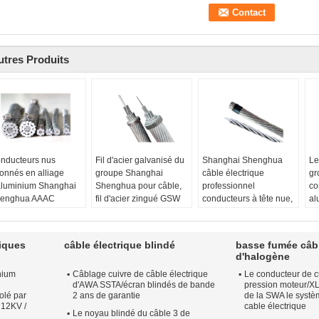
utres Produits
nducteurs nus
Fil d'acier galvanisé du
Shanghai Shenghua
Le
ronnés en alliage
groupe Shanghai
câble électrique
gr
aluminium Shanghai
Shenghua pour câble,
professionnel
co
enghua AAAC
fil d'acier zingué GSW
conducteurs à tête nue,
al
.8mm² ~ 996mm²
conducteur nu pour
conducteur en
re
tériel de
système de
aluminium AAC Cicada
16
nducteur:
Alliage
transmission d'énergie
Conducteur:
m
iques
câble électrique blindé
basse fumée câb
aluminium
Conducteur:
Fil d'acier
Aluminium (AAC)
Co
d'halogène
m de code:
Boîte,
galvanisé
Isolation:
- Je ne sais
ga
nium
Câblage cuivre de câble électrique
Le conducteur de c
n, Totara, Séquoia..
Application du projet:
pas.
Se
d'AWA SSTA/écran blindés de bande
pression moteur/XL
méro de fils:
7 à 61
système de transport
Nom de code:
Cigale
16
olé par
2 ans de garantie
de la SWA le syst
èces
d'énergie
Numéro de fils:
37
Ap
 12KV /
cable électrique
Le noyau blindé du câble 3 de
amètre global:
5.6
Isolation:
- Je ne sais
Le