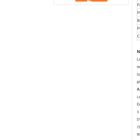
F
P
B
P
C
N
L
n
c
p
A
Le
É
3 
D'
2
80