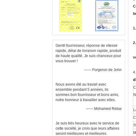
C
b
1
2
Gentil fournisseur, réponse de vitesse
rapide, délai de livraison rapide, produit
de haute qualité. Je suis chanceux pour
v
vous trouver !
—— Forgeron de John
4
d
Nous avons été au travail avec
C
ensemble pendant 5 années, ils
sommes bon fournisseur et bons amis,
N
notre honneur à travailler avec elles.
—— Mohamed Rebai
L
C
Je suis très heureux avec le service de
S
cette société, je crois que leurs affaires
M
seront meilleures et meilleures.