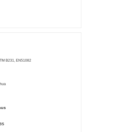
STM B231, EN51082
ghua
nus
 BS