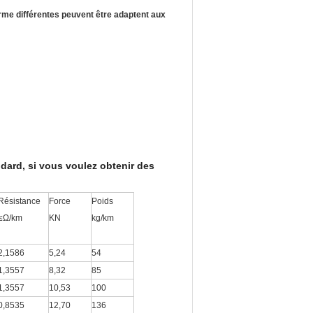
orme différentes peuvent être adaptent aux
dard, si vous voulez obtenir des
Résistance
Force
Poids
≤Ω/km
KN
kg/km
2,1586
5,24
54
1,3557
8,32
85
1,3557
10,53
100
0,8535
12,70
136