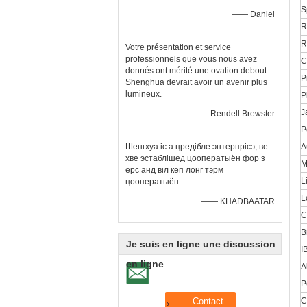
S
—— Daniel
R
R
Votre présentation et service
professionnels que vous nous avez
C
donnés ont mérité une ovation debout.
P
Shenghua devrait avoir un avenir plus
lumineux.
P
J
—— Rendell Brewster
P
Шенгхуа іс а цредібле энтерпрісэ, ве
A
хве эстаблішед цооператыён фор з
M
ерс анд віл кеп лонг тэрм
L
цооператыён.
L
—— KHADBAATAR
C
B
Je suis en ligne une discussion
I
en ligne
A
P
C