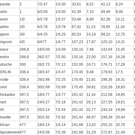
parate
2
7/2.47
1/3.30
33,61
8,52
42,13
8,24
obin
1
6/3.00
1/3.00
42,39
7,10
49,49
9,00
aven
1/0
6/3.78
1/3.37
53,48
8,90
62,38
10,11
ailles
2/0
6/3.78
1/3.78
67,42
11,23
78,65
11,34
igeon
3/0
6/4.25
1/4.25
85,03
14,19
99,22
12,75
ingouin
4/0
6/477
1/4.77
107,23
17,87
125,10
14,31
aseur
266,8
18/3.09
1/3.09
135,16
7,48
142,64
15,45
erdrix
266,8
26/2.57
7/2.00
135,16
22,00
157,16
16,28
utruche
300
26/2.73
7/2.12
152,00
24,71
176,71
17,28
ERLIN
336,4
18/3.47
1/3.47
170,45
9,48
179,93
17,5
inotte
336,4
26/2.89
7/2.25
170,45
21,81
198,26
18,31
oriot
336,4
30/2.69
7/2.69
170,45
39,81
210,26
18,83
hickadee
397,5
18/3.77
1/3.77
201,42
11,16
212,58
18,85
rant
397,5
24/3.27
7/2.18
201,42
26,13
227,55
19,61
BIS
397,5
26/3.14
7/2.44
201,42
32,77
234,19
19,88
louette
397,5
30/2.92
7/2.92
201,42
46,97
248,39
20,44
élican
477
18/4.14
1/4.14
241,68
13,42
255,10
20,70
lignotement
477
24/3.58
7/2.39
241,68
31,29
272,97
21,49