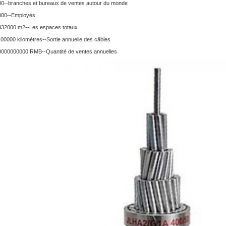
00--branches et bureaux de ventes autour du monde
000--Employés
332000 m2--Les espaces totaux
00000 kilomètres--Sortie annuelle des câbles
0000000000 RMB--Quantité de ventes annuelles