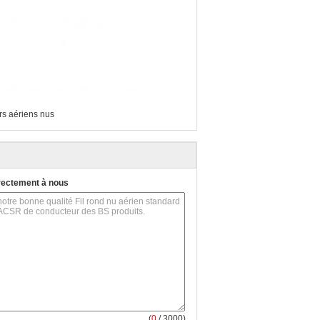
rs aériens nus
rectement à nous
(
0
/ 3000)