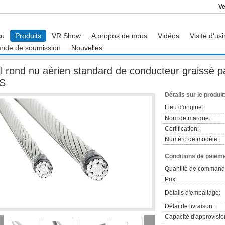
Ve
çu
Produits
VR Show
A propos de nous
Vidéos
Visite d'us
nde de soumission
Nouvelles
 nu aérien standard de conducteur graissé par ACSR de conducteur des BS
il rond nu aérien standard de conducteur graissé
S
Détails sur le produit
Lieu d'origine:
Nom de marque:
Certification:
Numéro de modèle:
Conditions de paieme
Quantité de command
Prix:
Détails d'emballage:
Délai de livraison:
Capacité d'approvisi