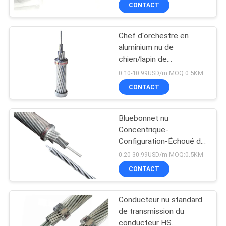
renforcé.
DE
CONTACT
NOUS
Chef d'orchestre en
aluminium nu de
VISITE
chien/lapin de
D'USINE
l'électricité, chef
0.10-10.99USD/m MOQ:0.5KM
d'orchestre de la
CONTACT
transmission 132KV
CONTRÔLE
Bluebonnet nu
DE
Concentrique-
LA
Configuration-Échoué du
conducteur AAC de
QUALITÉ
0.20-30.99USD/m MOQ:0.5KM
transmission écologique
CONTACT
CONTACT
Conducteur nu standard
de transmission du
NOUVELLES
conducteur HS