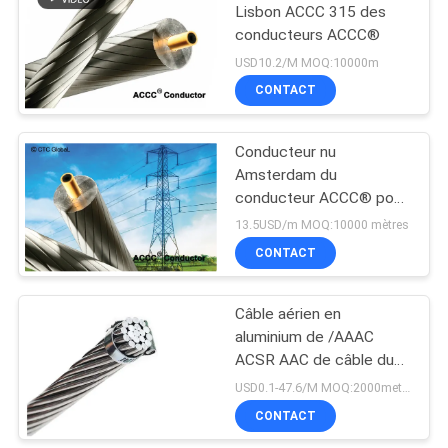
POLITIQUE
Lisbon ACCC 315 des
DE
conducteurs ACCC®
CONFIDENTIALITÉ
USD10.2/M MOQ:10000m
CONTACT
Conducteur nu
Amsterdam du
conducteur ACCC® pour
le transport d'énergie de
13.5USD/m MOQ:10000 mètres
fond
CONTACT
Câble aérien en
aluminium de /AAAC
ACSR AAC de câble du
conducteur AAC/tous
USD0.1-47.6/M MOQ:2000meter
conducteur de
CONTACT
l'aluminium AAC