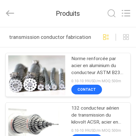
Shanghai
Shenghua
Cable
Produits
(Group)
Co.,
Ltd..
All
APERÇU
Rights
Reserved.
transmission conductor fabrication en ligne
PRODUITS
Norme renforcée par
acier en aluminium du
VIDÉOS
conducteur ASTM B232
de transmission d'ACSR
0.10-10.99USD/m MOQ:500m
VR
CONTACT
SHOW
132 conducteur aérien
de transmission du
A
kilovolt ACSR, acier en
PROPOS
aluminium de conducteur
0.10-10.99USD/m MOQ:500m