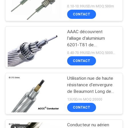
761490000 d'ASTM
0.10-10.99USD/m MOQ:500m
B549-88 ACSR
BLOG
CONTACT
AAAC découvrent
DEMANDE
l'alliage d'aluminium
DE
6201-T81 de
conducteur pour la ligne
SOUMISSION
0.40-70.99USD/m MOQ:5000meter
de transport d'énergie
CONTACT
frais généraux nus
NEWS
Utilisation nue de haute
résistance d'envergure
PLAN
de Beaumont Long de
DU
conducteur
13USD/m MOQ:20000
SITE
CONTACT
Conducteur nu aérien