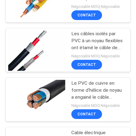
transmission de
Négociable MOQ:Négociable
l'électricité
BLOG
CONTACT
140
basse fumée câble
Les câbles isolés par
DEMANDE
PVC à un noyau flexibles
nul d'halogène
DE
ont étamé le câble de
cuivre de veste de PVC
SOUMISSION
Négociable MOQ:Négociable
de conducteur
CONTACT
NEWS
Le PVC de cuivre en
108
forme d'hélice de noyau
PLAN
Câble résistant au
a engainé le câble
DU
d'isolation du câble/PVC
Négociable MOQ:Négociable
feu
SITE
CONTACT
Cable électrique