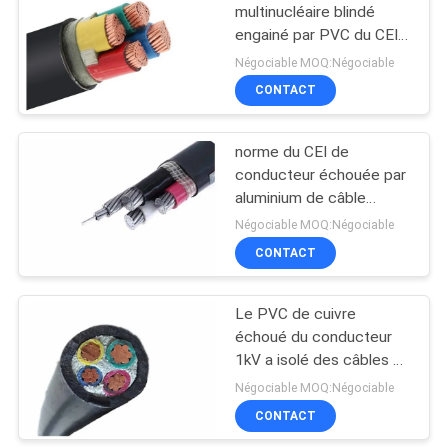
POLITIQUE
multinucléaire blindé
DE
engainé par PVC du CEI
90
60228 du CEI 60502
CONFIDENTIALITÉ
Négociable MOQ:Négociable
4x240mm2
CONTACT
Conducteur nu
norme du CEI de
conducteur échouée par
aluminium de câble
électrique de PVC
Négociable MOQ:Négociable
0.6/1KV
CONTACT
92
câble empaqueté
Le PVC de cuivre
échoué du conducteur
par antenne
1kV a isolé des câbles et
a engainé le cable
Négociable MOQ:Négociable
électrique
CONTACT