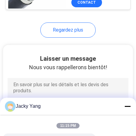
CONTACT
26
Câble
d'instrumentation
Regardez plus
protégé
Laisser un message
Nous vous rappellerons bientôt!
25
Câble de
température élevée
Jacky Yang
11:15 PM
16