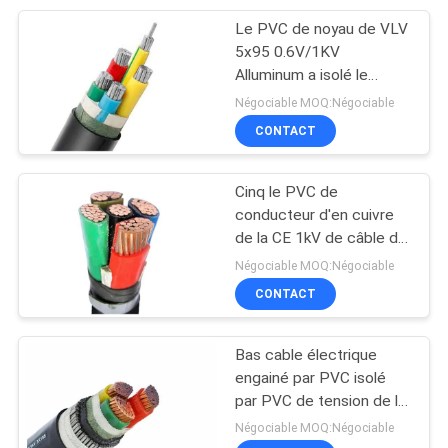
Le PVC de noyau de VLV
95
5x95 0.6V/1KV
Câble engainé par
Alluminum a isolé le
souterrain électrique de
Négociable MOQ:Négociable
caoutchouc
gaine de PVC de câble
CONTACT
Cinq le PVC de
conducteur d'en cuivre
de la CE 1kV de câble du
76
CU de
Négociable MOQ:Négociable
câbles de
noyaux/PVC/STA/PVC a
CONTACT
isolé des câbles
commande
Bas cable électrique
engainé par PVC isolé
par PVC de tension de la
SWA 0.6/1kV KEMA
Négociable MOQ:Négociable
certifié