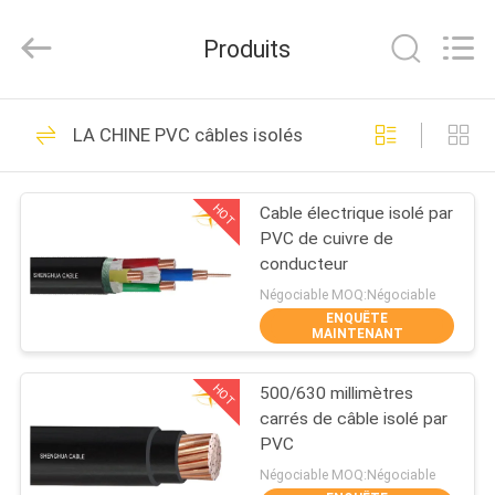
Shanghai
Shenghua
Cable
Produits
(Group)
Co.,
Ltd..
All
APERÇU
Rights
306
Reserved.
LA CHINE PVC câbles isolés
XLPE Câbles
PRODUITS
électriques isolants
HOT
Cable électrique isolé par
PVC de cuivre de
VIDÉOS
conducteur
Négociable MOQ:Négociable
ENQUÊTE
VR
MAINTENANT
244
SHOW
câble électrique
HOT
500/630 millimètres
carrés de câble isolé par
A
blindé
PVC
PROPOS
Négociable MOQ:Négociable