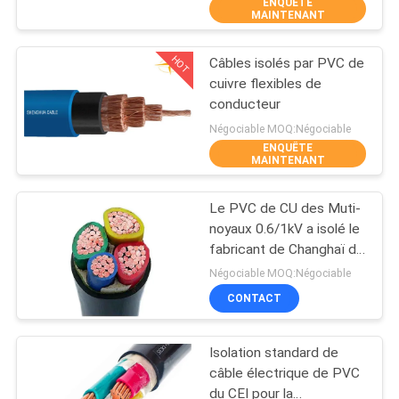
ENQUÊTE
DE
MAINTENANT
NOUS
HOT
Câbles isolés par PVC de
203
cuivre flexibles de
VISITE
conducteur
PVC câbles isolés
D'USINE
Négociable MOQ:Négociable
ENQUÊTE
MAINTENANT
CONTRÔLE
Le PVC de CU des Muti-
DE
noyaux 0.6/1kV a isolé le
LA
fabricant de Changhaï de
197
produit certifié de la CE
QUALITÉ
Négociable MOQ:Négociable
du CEI de câbles
CONTACT
câbles électriques
CONTACT
Isolation standard de
câble électrique de PVC
NOUVELLES
du CEI pour la