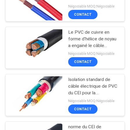
de conducteur des
Négociable MOQ:Négociable
câbles 630mm2
BLOG
CONTACT
140
basse fumée câble
Le PVC de cuivre en
DEMANDE
forme d'hélice de noyau
nul d'halogène
DE
a engainé le câble
d'isolation du câble/PVC
SOUMISSION
Négociable MOQ:Négociable
CONTACT
NEWS
Isolation standard de
108
câble électrique de PVC
PLAN
Câble résistant au
du CEI pour la
DU
transmission de
Négociable MOQ:Négociable
feu
l'électricité
SITE
CONTACT
norme du CEI de