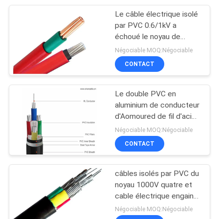
Le câble électrique isolé
95
par PVC 0.6/1kV a
Câble engainé par
échoué le noyau de
cuivre du conducteur un
Négociable MOQ:Négociable
caoutchouc
par 1.5mm2~300mm2
CONTACT
Le double PVC en
aluminium de conducteur
d'Aomoured de fil d'acier
76
a isolé la puissance
Négociable MOQ:Négociable
câbles de
Cablewith 0,6 câbles
CONTACT
électriques de noyaux de
commande
/1kV un à cinq
câbles isolés par PVC du
noyau 1000V quatre et
cable électrique engainé
avec le conducteur en
Négociable MOQ:Négociable
aluminium