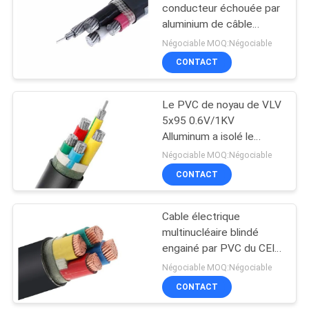
POLITIQUE
conducteur échouée par
DE
aluminium de câble
90
électrique de PVC
CONFIDENTIALITÉ
Négociable MOQ:Négociable
0.6/1KV
CONTACT
Conducteur nu
Le PVC de noyau de VLV
5x95 0.6V/1KV
Alluminum a isolé le
souterrain électrique de
Négociable MOQ:Négociable
gaine de PVC de câble
CONTACT
92
câble empaqueté
Cable électrique
multinucléaire blindé
par antenne
engainé par PVC du CEI
60228 du CEI 60502
Négociable MOQ:Négociable
4x240mm2
CONTACT