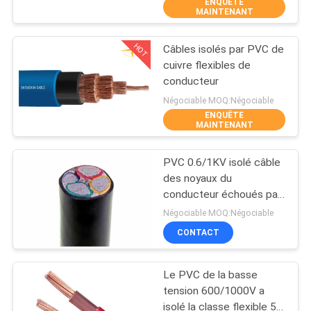
ENQUÊTE
DE
MAINTENANT
NOUS
HOT
Câbles isolés par PVC de
203
cuivre flexibles de
VISITE
conducteur
PVC câbles isolés
D'USINE
Négociable MOQ:Négociable
ENQUÊTE
MAINTENANT
CONTRÔLE
PVC 0.6/1KV isolé câble
DE
des noyaux du
LA
conducteur échoués par
197
aluminium 4
QUALITÉ
Négociable MOQ:Négociable
CONTACT
câbles électriques
CONTACT
Le PVC de la basse
tension 600/1000V a
NOUVELLES
isolé la classe flexible 5