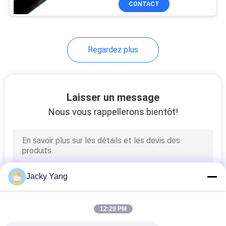
CONTACT
26
Câble
d'instrumentation
Regardez plus
protégé
Laisser un message
Nous vous rappellerons bientôt!
25
Câble de
température élevée
Jacky Yang
12:29 PM
16