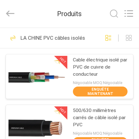
Shanghai
Shenghua
Cable
Produits
(Group)
Co.,
Ltd..
All
APERÇU
Rights
306
Reserved.
LA CHINE PVC câbles isolés
XLPE Câbles
PRODUITS
électriques isolants
HOT
Cable électrique isolé par
PVC de cuivre de
VIDÉOS
conducteur
Négociable MOQ:Négociable
ENQUÊTE
VR
MAINTENANT
244
SHOW
câble électrique
HOT
500/630 millimètres
carrés de câble isolé par
A
blindé
PVC
PROPOS
Négociable MOQ:Négociable