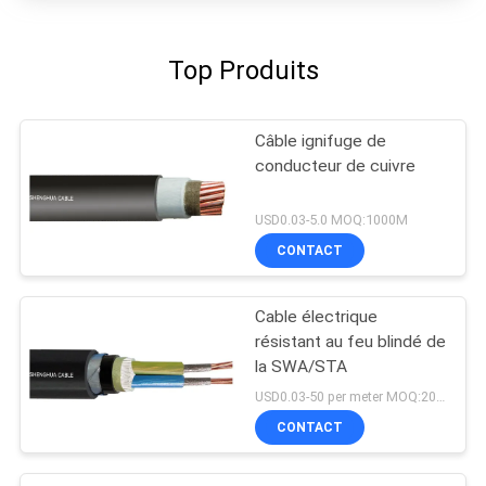
Top Produits
Câble ignifuge de
conducteur de cuivre
USD0.03-5.0 MOQ:1000M
CONTACT
Cable électrique
résistant au feu blindé de
la SWA/STA
USD0.03-50 per meter MOQ:200m
CONTACT