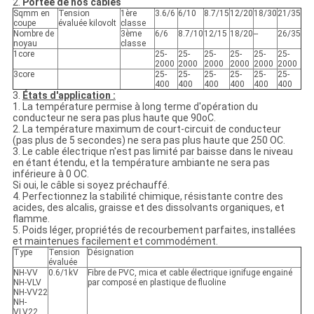
2.
Portée de nos câbles
Sqmm en
Tension
1ère
3.6/6
6/10
8.7/15
12/20
18/30
21/35
coupe
évaluée kilovolt
classe
Nombre de
3ème
6/6
8.7/10
12/15
18/20
--
26/35
noyau
classe
1core
25-
25-
25-
25-
25-
25-
2000
2000
2000
2000
2000
2000
3core
25-
25-
25-
25-
25-
25-
400
400
400
400
400
400
3.
États d'application :
1. La température permise à long terme d'opération du
conducteur ne sera pas plus haute que 90oC.
2. La température maximum de court-circuit de conducteur
(pas plus de 5 secondes) ne sera pas plus haute que 250 OC.
3. Le cable électrique n'est pas limité par baisse dans le niveau
en étant étendu, et la température ambiante ne sera pas
inférieure à 0 OC.
Si oui, le câble si soyez préchauffé.
4. Perfectionnez la stabilité chimique, résistante contre des
acides, des alcalis, graisse et des dissolvants organiques, et
flamme.
5. Poids léger, propriétés de recourbement parfaites, installées
et maintenues facilement et commodément.
Type
Tension
Désignation
évaluée
NH-VV
0.6/1kV
Fibre de PVC, mica et cable électrique ignifuge engainé
NH-VLV
par composé en plastique de fluoline
NH-VV22
NH-
VLV22