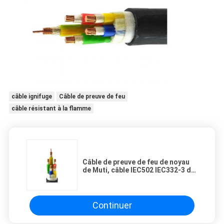
câble ignifuge
Câble de preuve de feu
câble résistant à la flamme
Câble de preuve de feu de noyau
de Muti, câble IEC502 IEC332-3 de
lutte anti-incendie de remplisseur
de bande de filament de
polypropylène
Continuer