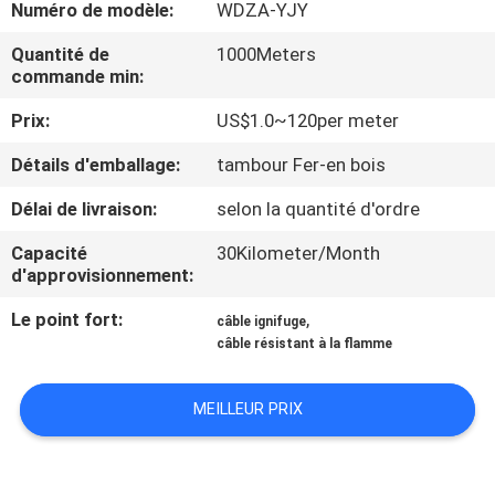
DE
Numéro de modèle:
WDZA-YJY
NOUS
Quantité de
1000Meters
commande min:
VISITE
Prix:
US$1.0~120per meter
D'USINE
Détails d'emballage:
tambour Fer-en bois
Délai de livraison:
selon la quantité d'ordre
CONTRÔLE
Capacité
30Kilometer/Month
DE
d'approvisionnement:
LA
Le point fort:
,
câble ignifuge
QUALITÉ
câble résistant à la flamme
CONTACT
MEILLEUR PRIX
NOUVELLES