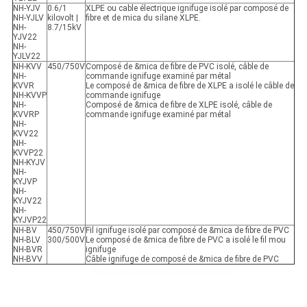
NH-YJV
0.6/1
XLPE ou cable électrique ignifuge isolé par composé de
NH-YJLV
kilovolt |
fibre et de mica du silane XLPE.
NH-
8.7/15kV
YJV22
NH-
YJLV22
NH-KVV
450/750V
Composé de &mica de fibre de PVC isolé, câble de
NH-
commande ignifuge examiné par métal
KVVR
Le composé de &mica de fibre de XLPE a isolé le câble de
NH-KVVP
commande ignifuge
NH-
Composé de &mica de fibre de XLPE isolé, câble de
KVVRP
commande ignifuge examiné par métal
NH-
KVV22
NH-
KVVP22
NH-KYJV
NH-
KYJVP
NH-
KYJV22
NH-
KYJVP22
NH-BV
450/750V
Fil ignifuge isolé par composé de &mica de fibre de PVC
NH-BLV
300/500V
Le composé de &mica de fibre de PVC a isolé le fil mou
NH-BVR
ignifuge
NH-BVV
Câble ignifuge de composé de &mica de fibre de PVC