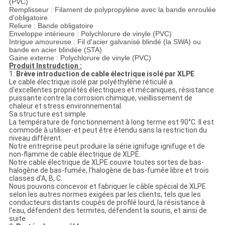
POLITIQUE
(PVC)
Remplisseur : Filament de polypropylène avec la bande enroulée
DE
d'obligatoire
Reliure : Bande obligatoire
CONFIDENTIALITÉ
Enveloppe intérieure : Polychlorure de vinyle (PVC)
Intrigue amoureuse : Fil d'acier galvanisé blindé (la SWA) ou
bande en acier blindée (STA)
Gaine externe : Polychlorure de vinyle (PVC)
Produit Instrudction :
1.
Brève introduction de cable électrique isolé par XLPE
Le cable électrique isolé par polyéthylène réticulé a
d'excellentes propriétés électriques et mécaniques, résistance
puissante contre la corrosion chimique, vieillissement de
chaleur et stress environnemental.
Sa structure est simple.
La température de fonctionnement à long terme est 90°C. Il est
commode à utiliser-et peut être étendu sans la restriction du
niveau différent.
Notre entreprise peut produire la série ignifuge ignifuge et de
non-flamme de cable électrique de XLPE.
Notre cable électrique de XLPE couvre toutes sortes de bas-
halogène de bas-fumée, l'halogène de bas-fumée libre et trois
classes d'A, B, C.
Nous pouvons concevoir et fabriquer le câble spécial de XLPE
selon les autres normes exigées par les clients, tels que les
conducteurs distants coupés de profilé lourd, la résistance à
l'eau, défendent des termites, défendent la souris, et ainsi de
suite.