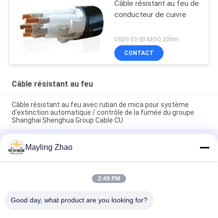
Câble résistant au feu de
conducteur de cuivre
USD0.03-50 MOQ:200m
CONTACT
Câble résistant au feu
Câble résistant au feu avec ruban de mica pour système
d'extinction automatique / contrôle de la fumée du groupe
Shanghai Shenghua Group Cable CU
Cable d'alimentation du groupe Shenghua NYY NYCY Cable
Mayling Zhao
électrique résistant au feu pour bâtiments / câblage de
maison
Shanghai Shenghua câble d'alimentation électrique FRC 4
2:49 PM
noyau câble résistant à la chaleur 1,5 mm - 800 mm
Température 90 ° C
Good day, what product are you looking for?