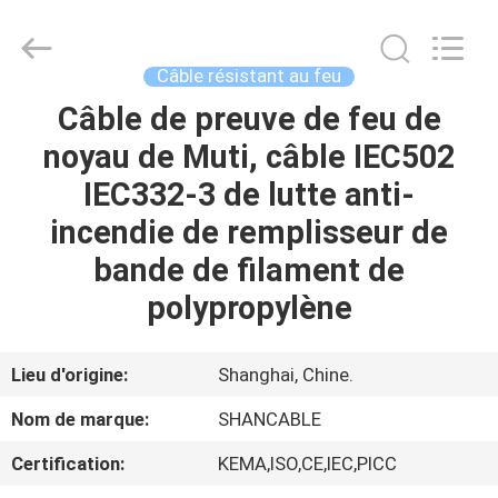
Shanghai
Shenghua
Cable
(Group)
Co.,
Câble résistant au feu
Ltd..
All
Câble de preuve de feu de
APERÇU
Rights
Reserved.
noyau de Muti, câble IEC502
PRODUITS
IEC332-3 de lutte anti-
incendie de remplisseur de
VIDÉOS
bande de filament de
polypropylène
VR
SHOW
Lieu d'origine:
Shanghai, Chine.
Nom de marque:
SHANCABLE
A
Certification:
KEMA,ISO,CE,IEC,PICC
PROPOS