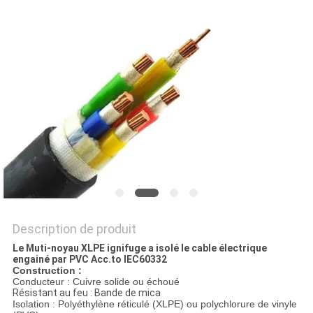
BLOG
DEMANDE
DE
SOUMISSION
NEWS
PLAN
Description de produit
DU
Le Muti-noyau XLPE ignifuge a isolé le cable électrique
engainé par PVC Acc.to IEC60332
SITE
Construction :
Conducteur : Cuivre solide ou échoué
Résistant au feu : Bande de mica
Isolation : Polyéthylène réticulé (XLPE) ou polychlorure de vinyle