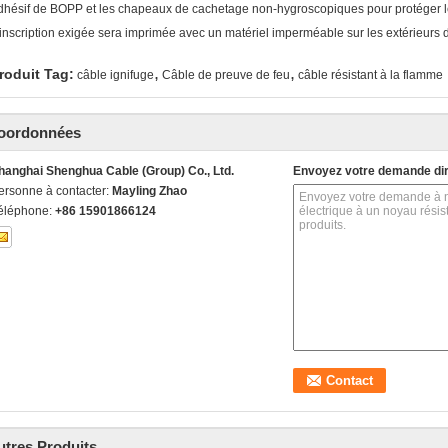
dhésif de BOPP et les chapeaux de cachetage non-hygroscopiques pour protéger les
'inscription exigée sera imprimée avec un matériel imperméable sur les extérieurs d
,
,
roduit Tag:
câble ignifuge
Câble de preuve de feu
câble résistant à la flamme
oordonnées
hanghai Shenghua Cable (Group) Co., Ltd.
Envoyez votre demande di
ersonne à contacter:
Mayling Zhao
éléphone:
+86 15901866124
utres Produits