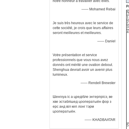
notre honneur à travailler avec elles.
P
—— Mohamed Rebai
N
1
2
Je suis très heureux avec le service de
3
cette société, je crois que leurs affaires
4
seront meilleures et meilleures.
—— Daniel
Votre présentation et service
professionnels que vous nous avez
donnés ont mérité une ovation debout.
Shenghua devrait avoir un avenir plus
lumineux.
—— Rendell Brewster
Шенгхуа іс а цредібле энтерпрісэ, ве
хве эстаблішед цооператыён фор з
ерс анд віл кеп лонг тэрм
цооператыён.
—— KHADBAATAR
5