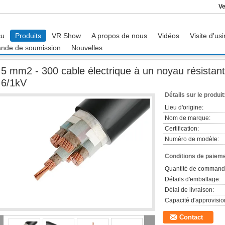
Ve
çu
Produits
VR Show
A propos de nous
Vidéos
Visite d'us
nde de soumission
Nouvelles
5 mm2 - 300 cable électrique à un noyau résistant au feu de mm2 FRC XLPE 0,6/1
,5 mm2 - 300 cable électrique à un noyau résist
,6/1kV
Détails sur le produit
Lieu d'origine:
Nom de marque:
Certification:
Numéro de modèle:
Conditions de paieme
Quantité de command
Détails d'emballage:
Délai de livraison:
Capacité d'approvisi
Contact