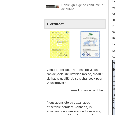
L
Câble ignifuge de conducteur
é
de cuivre
e
f
Certificat
N
f
i
L
p
c
N
T
Gentil fournisseur, réponse de vitesse
rapide, délai de livraison rapide, produit
L
de haute qualité. Je suis chanceux pour
C
vous trouver !
I
—— Forgeron de John
G
C
Nous avons été au travail avec
ensemble pendant 5 années, ils
A
sommes bon fournisseur et bons amis,