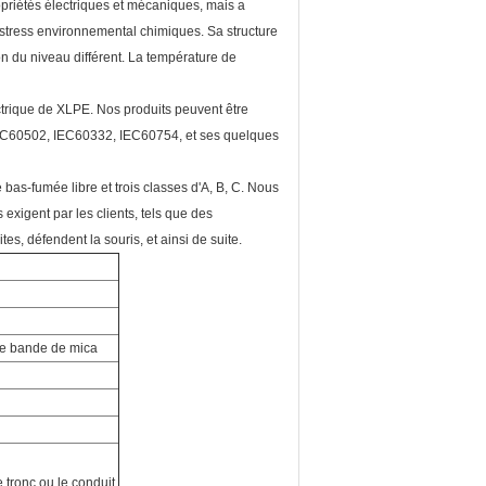
opriétés électriques et mécaniques, mais a
e stress environnemental chimiques. Sa structure
n du niveau différent. La température de
ctrique de XLPE. Nos produits peuvent être
 IEC60502, IEC60332, IEC60754, et ses quelques
bas-fumée libre et trois classes d'A, B, C. Nous
exigent par les clients, tels que des
es, défendent la souris, et ainsi de suite.
de bande de mica
e tronc ou le conduit.