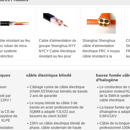
ble résistant au feu
Cable d'alimentation du
Shanghai Shenghua
Câ
ec ruban de mica
groupe Shenghua NYY
câble d'alimentation
Sh
ur système
NYCY Cable électrique
électrique FRC 4 noyau
FR
extinction
résistant au feu pour
câble résistant à la
au
tomatique / contrôle
bâtiments / câblage de
chaleur 1,5 mm - 800
po
 la fumée du groupe
maison
mm Température 90 ° C
di
anghai Shenghua
Fonction:
Résistant au
Couleur:
Personnalisé
Te
iques
câble électrique blindé
basse fumée câb
oup Cable CU
feu
Taille:
1.5 mm2 à 800
0.
d'halogène
mbre de noyaux:
Taille:
1.5 mm2 à 600
mm2
No
nium
Câblage cuivre de câble électrique
Le conducteur de c
 noyau, deux
mm2
Tension nominale:
1,
d'AWA SSTA/écran blindés de bande
pression moteur/XL
yaux, trois noyaux,
Tension nominale:
0.6/1kv
Co
olé par
2 ans de garantie
de la SWA le syst
atre noyaux, cinq
600/1000V
Isolation:
PVC
N'
 12KV /
cable électrique
Le noyau blindé du câble 3 de
yaux.
Isolation:
PVC/XLPE
co
bande en acier professionnelle de
La basse fumée ign
 norme:
La valeur de
Ma
e la CE de
SQMM a adapté YJLV22 aux
d'halogène a adap
chantillon doit être
PO
ropylène de
besoins du client 3x300
0.6KV/1KV
terminée en fonction
e XLPE
15KV un câble électrique blindé de
Câble de la longu
l'échantillon.
solation
phase, câble souterrain de haute
professionnel 100M, 
ran:
BANDE DE