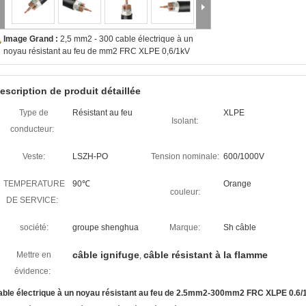
Image Grand :
2,5 mm2 - 300 cable électrique à un
noyau résistant au feu de mm2 FRC XLPE 0,6/1kV
escription de produit détaillée
Type de
Résistant au feu
XLPE
Isolant:
conducteur:
Veste:
LSZH-PO
Tension nominale:
600/1000V
TEMPERATURE
90℃
Orange
couleur:
DE SERVICE:
société:
groupe shenghua
Marque:
Sh câble
câble ignifuge
câble résistant à la flamme
Mettre en
,
évidence:
able électrique à un noyau résistant au feu de 2.5mm2-300mm2 FRC XLPE 0.6/