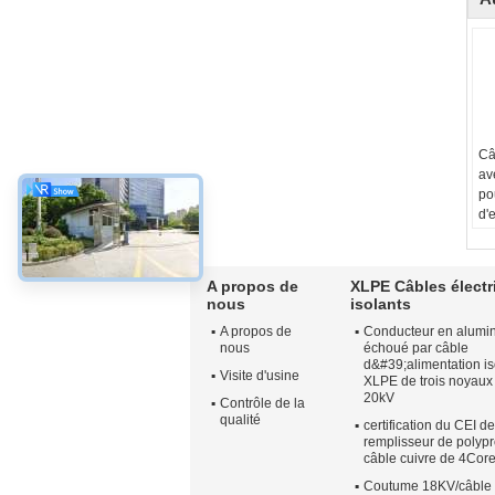
Câ
av
po
d'
au
de
Sh
A propos de
XLPE Câbles électr
Gr
nous
isolants
No
A propos de
Conducteur en alumi
Un
nous
échoué par câble
no
d&#39;alimentation is
qu
Visite d'usine
XLPE de trois noyaux
no
20kV
Contrôle de la
La
qualité
certification du CEI d
l'é
remplisseur de polyp
dé
câble cuivre de 4Cor
de 
Coutume 18KV/câble i
éc