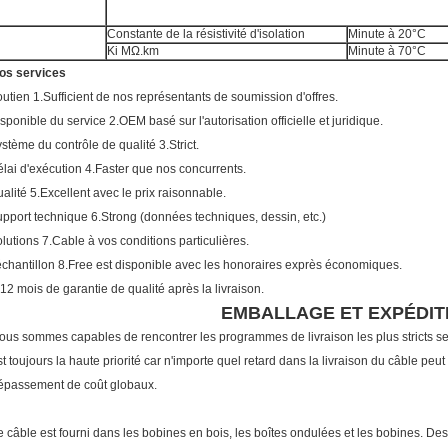
Constante de la résistivité d'isolation
Minute à 20°C
Ki MΩ.km
Minute à 70°C
os services
outien 1.Sufficient de nos représentants de soumission d'offres.
isponible du service 2.OEM basé sur l'autorisation officielle et juridique.
ystème du contrôle de qualité 3.Strict.
élai d'exécution 4.Faster que nos concurrents.
ualité 5.Excellent avec le prix raisonnable.
upport technique 6.Strong (données techniques, dessin, etc.)
olutions 7.Cable à vos conditions particulières.
'échantillon 8.Free est disponible avec les honoraires exprès économiques.
,12 mois de garantie de qualité après la livraison.
EMBALLAGE ET EXPÉDIT
ous sommes capables de rencontrer les programmes de livraison les plus stricts selo
st toujours la haute priorité car n'importe quel retard dans la livraison du câble peut
épassement de coût globaux.
e câble est fourni dans les bobines en bois, les boîtes ondulées et les bobines. De