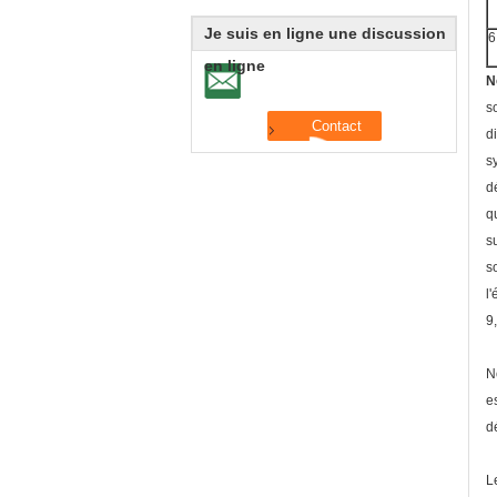
Je suis en ligne une discussion
6
en ligne
N
s
d
s
d
q
s
s
l
9
N
e
d
L