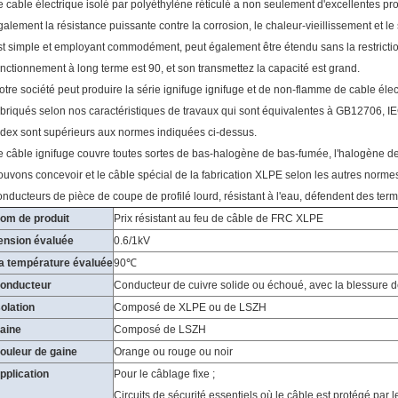
e cable électrique isolé par polyéthylène réticulé a non seulement d'excellentes pr
galement la résistance puissante contre la corrosion, le chaleur-vieillissement et l
st simple et employant commodément, peut également être étendu sans la restrictio
onctionnement à long terme est 90, et son transmettez la capacité est grand.
otre société peut produire la série ignifuge ignifuge et de non-flamme de cable éle
abriqués selon nos caractéristiques de travaux qui sont équivalentes à GB12706,
ndex sont supérieurs aux normes indiquées ci-dessus.
e câble ignifuge couvre toutes sortes de bas-halogène de bas-fumée, l'halogène de 
ouvons concevoir et le câble spécial de la fabrication XLPE selon les autres normes 
onducteurs de pièce de coupe de profilé lourd, résistant à l'eau, défendent des termit
om de produit
Prix résistant au feu de câble de FRC XLPE
ension évaluée
0.6/1kV
a température évaluée
90℃
onducteur
Conducteur de cuivre solide ou échoué, avec la blessure 
solation
Composé de XLPE ou de LSZH
aine
Composé de LSZH
ouleur de gaine
Orange ou rouge ou noir
pplication
Pour le câblage fixe ;
Circuits de sécurité essentiels où le câble est protégé par l