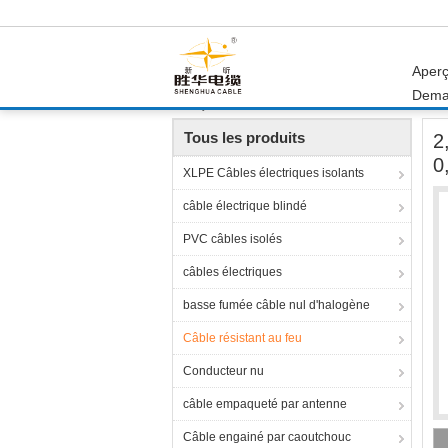
Aper
Dema
Aperçu
Produits
Câble résistant au feu
2,
Tous les produits
2
0
XLPE Câbles électriques isolants
câble électrique blindé
PVC câbles isolés
câbles électriques
basse fumée câble nul d'halogène
Câble résistant au feu
Conducteur nu
câble empaqueté par antenne
Câble engainé par caoutchouc