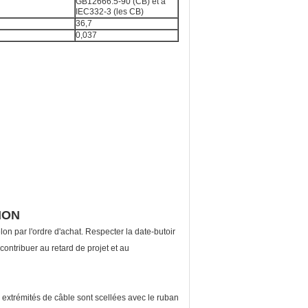
GB12666.5-90 (CB) et à
IEC332-3 (les CB)
36,7
0,037
ION
n par l'ordre d'achat. Respecter la date-butoir
 contribuer au retard de projet et au
s extrémités de câble sont scellées avec le ruban