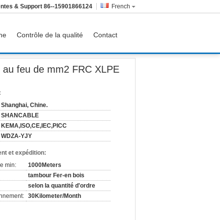
ntes & Support
86--15901866124
French
ine
Contrôle de la qualité
Contact
kV
ant au feu de mm2 FRC XLPE
:
Shanghai, Chine.
SHANCABLE
KEMA,ISO,CE,IEC,PICC
WDZA-YJY
nt et expédition:
e min:
1000Meters
tambour Fer-en bois
selon la quantité d'ordre
onnement:
30Kilometer/Month