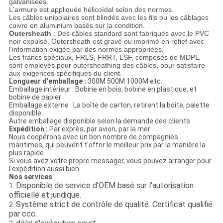
galvanisées.
L'armure est appliquée hélicoïdal selon des normes.
Les câbles unipolaires sont blindés avec les fils ou les câblages
cuivre en aluminium basés sur la condition.
Outersheath
: Des câbles standard sont fabriqués avec le PVC
noir expulsé. Outersheath est gravé ou imprimé en refief avec
l'information exigée par des normes appropriées.
Les francs spéciaux, FRLS, FRRT, LSF, composés de MDPE
sont employés pour outersheathing des câbles, pour satisfaire
aux exigences spécifiques du client.
Longueur d'emballage :
300M 500M 1000M etc.
Emballage intérieur : Bobine en bois, bobine en plastique, et
bobine de papier
Emballage externe : La boîte de carton, retirent la boîte, palette
disponible
Autre emballage disponible selon la demande des clients
Expédition :
Par exprès, par avion, par la mer
Nous coopérons avec un bon nombre de compagnies
maritimes, qui peuvent t'offrir le meilleur prix par la manière la
plus rapide.
Si vous avez votre propre messager, vous pouvez arranger pour
l'expédition aussi bien.
Nos services
Disponible de service d'OEM basé sur l'autorisation
1.
officielle et juridique.
Système strict de contrôle de qualité. Certificat qualifié
2.
par ccc.