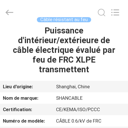
Shanghai
Shenghua
Cable
(Group)
Co.,
Câble résistant au feu
Ltd..
All
Puissance
APERÇU
Rights
Reserved.
d'intérieur/extérieure de
PRODUITS
câble électrique évalué par
feu de FRC XLPE
VIDÉOS
transmettent
VR
Lieu d'origine:
Shanghai, Chine
SHOW
Nom de marque:
SHANCABLE
Certification:
CE/KEMA/ISO/PCCC
A
PROPOS
Numéro de modèle:
CÂBLE 0.6/kV de FRC