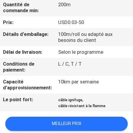
DE
Quantité de
200m
commande min:
NOUS
Prix:
USD0.03-50
VISITE
Détails d'emballage:
100m/roll ou adapté aux
besoins du client
D'USINE
Délai de livraison:
Selon le programme
CONTRÔLE
Conditions de
L / C, T / T
paiement:
DE
LA
Capacité
10km par semaine
d'approvisionnement:
QUALITÉ
Le point fort:
,
câble ignifuge
câble résistant à la flamme
CONTACT
MEILLEUR PRIX
NOUVELLES