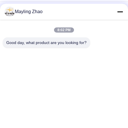
Cable d'alimentation du groupe Shenghua NYY NYCY Cable
Mayling Zhao
électrique résistant au feu pour bâtiments / câblage de
maison
Shanghai Shenghua câble d'alimentation électrique FRC 4
8:02 PM
noyau câble résistant à la chaleur 1,5 mm - 800 mm
Température 90 ° C
Good day, what product are you looking for?
Catégories populaires
Tous
XLPE Câbles 
Câble Électrique 
Électriques Isolants
Blindé
PVC Câbles Isolés
Câbles Électriques
Basse Fumée Câble 
Câble Résistant Au 
Nul D'halogène
Feu
Câble Empaqueté 
Conducteur Nu
Par Antenne