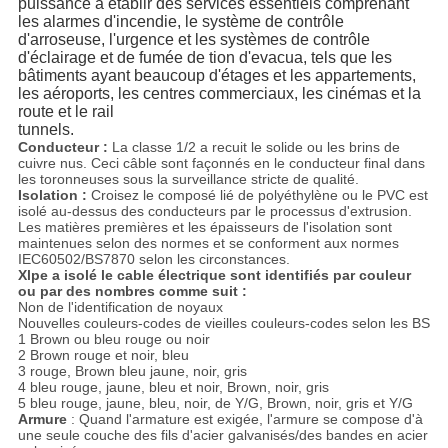
POLITIQUE
puissance à établir des services essentiels comprenant
les alarmes d'incendie, le système de contrôle
DE
d'arroseuse, l'urgence et les systèmes de contrôle
d'éclairage et de fumée de tion d'evacua, tels que les
CONFIDENTIALITÉ
bâtiments ayant beaucoup d'étages et les appartements,
les aéroports, les centres commerciaux, les cinémas et la
route et le rail
tunnels.
Conducteur :
La classe 1/2 a recuit le solide ou les brins de
cuivre nus. Ceci câble sont façonnés en le conducteur final dans
les toronneuses sous la surveillance stricte de qualité.
Isolation :
Croisez le composé lié de polyéthylène ou le PVC est
isolé au-dessus des conducteurs par le processus d'extrusion.
Les matières premières et les épaisseurs de l'isolation sont
maintenues selon des normes et se conforment aux normes
IEC60502/BS7870 selon les circonstances.
Xlpe a isolé le cable électrique sont identifiés par couleur
ou par des nombres comme suit :
Non de l'identification de noyaux
Nouvelles couleurs-codes de vieilles couleurs-codes selon les BS
1 Brown ou bleu rouge ou noir
2 Brown rouge et noir, bleu
3 rouge, Brown bleu jaune, noir, gris
4 bleu rouge, jaune, bleu et noir, Brown, noir, gris
5 bleu rouge, jaune, bleu, noir, de Y/G, Brown, noir, gris et Y/G
Armure
: Quand l'armature est exigée, l'armure se compose d'à
une seule couche des fils d'acier galvanisés/des bandes en acier