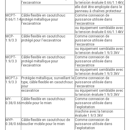
l'excavatrice
la tension évaluée 0.66/1.14kV,
elle doit être employée dans le
panneau à chaînes protecteur
MCPT-
Câble flexible en caoutchouc
Comme connexion de
0.66/1.14
protégé métallique pour
puissance utilisée dans
l'excavatrice
l'excavatrice
ou équipement semblable avec
la tension évaluée 0.66/1.14kV
MCP-
Câble flexible en caoutchouc
Comme connexion de
1.9/3.3
protégé pour l'excavatrice
puissance utilisée dans
l'excavatrice
ou équipement semblable avec
la tension évaluée 1.9/3.3kV
MCPT-
Câble flexible en caoutchouc
Comme connexion de
1.9/3.3
protégé métallique pour
puissance utilisée dans
l'excavatrice
l'excavatrice
ou équipement semblable avec
la tension évaluée 1.9/3.3kV
MCPTJ-
Protégée métallique, surveillant le
Comme connexion de
1.9/3.3
type, câble flexible en caoutchouc
puissance utilisée dans
pour
l'excavatrice
excavatrice
ou équipement semblable avec
la tension évaluée 1.9/3.3kV
MY-
Câble flexible en caoutchouc
Comme connexion de
0.38/0.66
mobile pour le mien
puissance utilisée dans
l'exploitation
machine avec la tension
évaluée 1.9/3.3kV
MYP-
Câble flexible en caoutchouc de
Comme connexion de
0.38/0.66
bouclier mobile pour le mien
puissance utilisée dans
l'exploitation