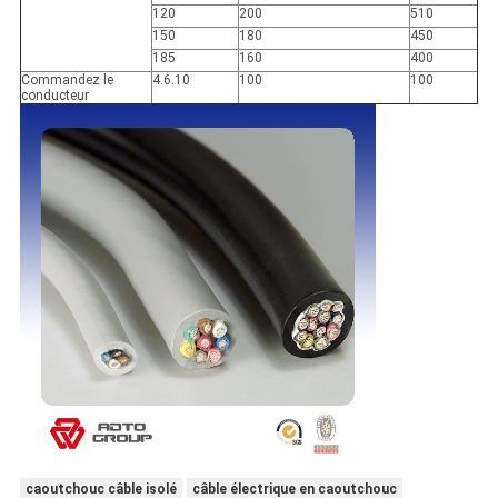
120
200
510
150
180
450
185
160
400
Commandez le
4.6.10
100
100
conducteur
caoutchouc câble isolé
câble électrique en caoutchouc