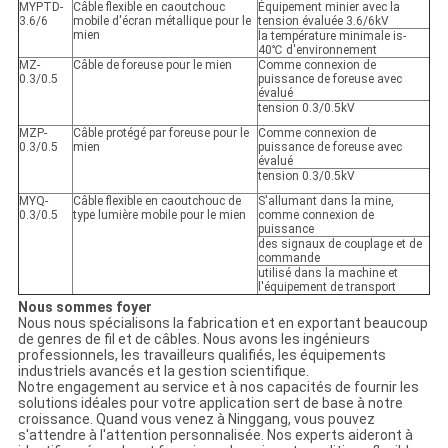
MYPTD-
Câble flexible en caoutchouc
Équipement minier avec la
3.6/6
mobile d'écran métallique pour le
tension évaluée 3.6/6kV
mien
la température minimale is-
40℃ d'environnement
MZ-
Câble de foreuse pour le mien
Comme connexion de
0.3/0.5
puissance de foreuse avec
évalué
tension 0.3/0.5kV
MZP-
Câble protégé par foreuse pour le
Comme connexion de
0.3/0.5
mien
puissance de foreuse avec
évalué
tension 0.3/0.5kV
MYQ-
Câble flexible en caoutchouc de
S'allumant dans la mine,
0.3/0.5
type lumière mobile pour le mien
comme connexion de
puissance
des signaux de couplage et de
commande
utilisé dans la machine et
l'équipement de transport
Nous sommes foyer
Nous nous spécialisons la fabrication et en exportant beaucoup
de genres de fil et de câbles. Nous avons les ingénieurs
professionnels, les travailleurs qualifiés, les équipements
industriels avancés et la gestion scientifique.
Notre engagement au service et à nos capacités de fournir les
solutions idéales pour votre application sert de base à notre
croissance. Quand vous venez à Ninggang, vous pouvez
s'attendre à l'attention personnalisée. Nos experts aideront à