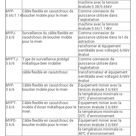
machine avec la tension
évaluée 0.38/0.66kV
MYP-
Câble flexible en caoutchouc de
Comme connexion de
0.66/1.14
bouclier mobile pour le mien
puissance utilisée dans
l'exploitation
machine avec la tension
évaluée 0.66/1.14kV
MYPJ-
Surveillance du câble flexible en
Comme connexion de
3.6/6
caoutchouc de bouclier mobile
puissance utilisée dans le t de
pour le mien
extraction
ransformer et équipement
semblable avec voltage3.6/6kV
évalué
MYPTJ-
Type de surveillance protégé
Comme connexion de
3.6/6
métallique bien mobilier
puissance utilisée dans
l'exploitation
câble flexible en caoutchouc
transformateur et équipement
semblable avec voltage3.6/6kV
évalué
MYP-
Câble flexible en caoutchouc de
Équipement minier avec la
3.6/6
bouclier mobile pour le mien
tension évaluée 3.6/6kV
la température minimale is-
20℃ d'environnement
MYPT-
Câble flexible en caoutchouc
Équipement minier avec la
3.6/6
mobile d'écran métallique pour le
tension évaluée 3.6/6kV
mien
la température minimale is-
20℃ d'environnement
MYPD-
Câble flexible en caoutchouc de
Équipement minier avec la
3.6/6
bouclier mobile pour le mien
tension évaluée 3.6/6kV
la température minimale is-
40℃ d'environnement