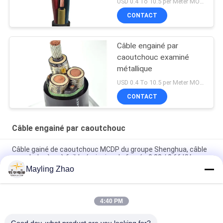
USD 0.4 To 10.5 per Meter MOQ:1000M
CONTACT
Câble engainé par
caoutchouc examiné
métallique
USD 0.4 To 10.5 per Meter MOQ:1000M
CONTACT
Câble engainé par caoutchouc
Câble gainé de caoutchouc MCDP du groupe Shenghua, câble
sans halogène à faible émission de fumée 0,38 / 0,66 KV
Mayling Zhao
Câble gainé de caoutchouc à écran métallique de Shanghai
Shenghua Group, 0,66 / 1,14 KV, certification CE KEMA
4:40 PM
Câble d'alimentation Shenghua à écran métallique et gaine en
caoutchouc 0.66 / 1.14 KV Certification CE KEMA