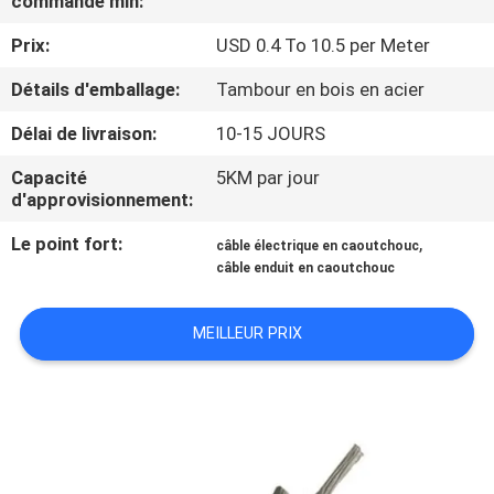
commande min:
DE
Prix:
USD 0.4 To 10.5 per Meter
NOUS
Détails d'emballage:
Tambour en bois en acier
VISITE
Délai de livraison:
10-15 JOURS
D'USINE
Capacité
5KM par jour
d'approvisionnement:
CONTRÔLE
Le point fort:
,
câble électrique en caoutchouc
DE
câble enduit en caoutchouc
LA
MEILLEUR PRIX
QUALITÉ
CONTACT
NOUVELLES