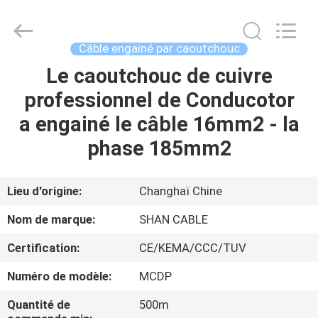
Shanghai
Shenghua
Cable
(Group)
Co.,
Câble engainé par caoutchouc
Ltd..
All
Le caoutchouc de cuivre
APERÇU
Rights
Reserved.
professionnel de Conducotor
PRODUITS
a engainé le câble 16mm2 - la
phase 185mm2
VIDÉOS
Lieu d'origine:
Changhaï Chine
VR
Nom de marque:
SHAN CABLE
SHOW
Certification:
CE/KEMA/CCC/TUV
A
Numéro de modèle:
MCDP
PROPOS
Quantité de
500m