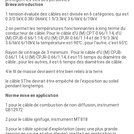
POLITIQUE
Brève introduction
DE
1 tension évaluée des câbles est divisée en 6 catégories, qui est
CONFIDENTIALITÉ
0.3/0.5kV, 0.38/.066kV, 1.9/3.3kV, 3.6/6kV, 6/10kV.
2 on permet les températures fonctionnantes à long terme du
conducteur de câble. Pour le câble d'U (M) CPT-0.66/1.14, d'U
(M) CPJB-0.66/1.14, d'U (M) CPJR-0.66/1.14 et de 1.9/3.3kV,
3.6/6kV, 6/10kV, la température est 90℃ ; pour l'autre, c'est 65℃.
Rayon de cintrage de 3 minimum : Pour le câble d'U (M) CPJB-
0.66/1.14, U (M) CPJR-0.66/1.14, il est 15 temps du diamètre de
câble ; pour les autres, il est 6 temps des diamètres de câble.
4 le fil de masse devraient être bien reliés à la terre.
le câble 5The devrait être empêché de l'exposition au soleil
pendant longtemps.
Norme mise en application
1 pour le câble de combustion de non-diffusion, instrument
GB12972
2 pour le câble ignifuge, instrument MT818
3 pour le câble spécial d'exploitation (avec une plus grande
tension en coupe et plus élevée), mettez en application la