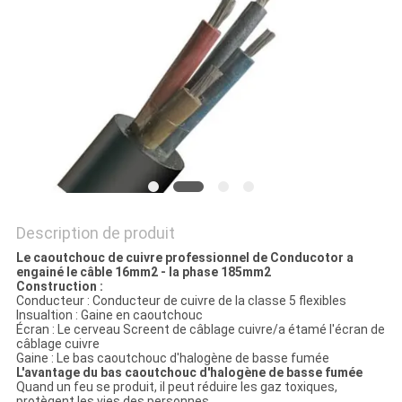
BLOG
DEMANDE
DE
SOUMISSION
NEWS
Description de produit
Le caoutchouc de cuivre professionnel de Conducotor a
engainé le câble 16mm2 - la phase 185mm2
PLAN
Construction :
Conducteur : Conducteur de cuivre de la classe 5 flexibles
DU
Insualtion : Gaine en caoutchouc
Écran : Le cerveau Screent de câblage cuivre/a étamé l'écran de
SITE
câblage cuivre
Gaine : Le bas caoutchouc d'halogène de basse fumée
L'avantage du bas caoutchouc d'halogène de basse fumée
Quand un feu se produit, il peut réduire les gaz toxiques,
protègent les vies des personnes