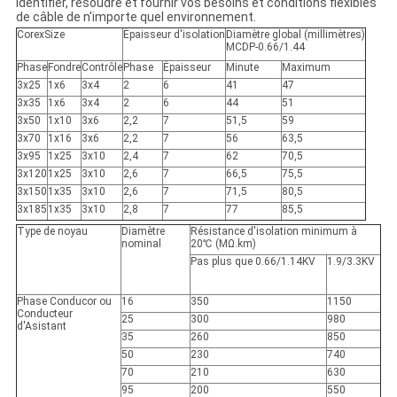
identifier, résoudre et fournir vos besoins et conditions flexibles
de câble de n'importe quel environnement.
CorexSize
Épaisseur d'isolation
Diamètre global (millimètres)
MCDP-0.66/1.44
Phase
Fondre
Contrôle
Phase
Épaisseur
Minute
Maximum
3x25
1x6
3x4
2
6
41
47
3x35
1x6
3x4
2
6
44
51
3x50
1x10
3x6
2,2
7
51,5
59
3x70
1x16
3x6
2,2
7
56
63,5
3x95
1x25
3x10
2,4
7
62
70,5
3x120
1x25
3x10
2,6
7
66,5
75,5
3x150
1x35
3x10
2,6
7
71,5
80,5
3x185
1x35
3x10
2,8
7
77
85,5
Type de noyau
Diamètre
Résistance d'isolation minimum à
nominal
20℃ (MΩ.km)
Pas plus que 0.66/1.14KV
1.9/3.3KV
Phase Conducor ou
16
350
1150
Conducteur
25
300
980
d'Asistant
35
260
850
50
230
740
70
210
630
95
200
550