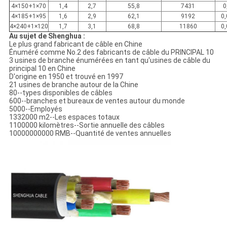
4×150+1×70
1,4
2,7
55,8
7431
0
4×185+1×95
1,6
2,9
62,1
9192
0
4×240+1×120
1,7
3,1
68,8
11860
0
Au sujet de Shenghua :
Le plus grand fabricant de câble en Chine
Énuméré comme No.2 des fabricants de câble du PRINCIPAL 10
3 usines de branche énumérées en tant qu'usines de câble du
principal 10 en Chine
D'origine en 1950 et trouvé en 1997
21 usines de branche autour de la Chine
80--types disponibles de câbles
600--branches et bureaux de ventes autour du monde
5000--Employés
1332000 m2--Les espaces totaux
1100000 kilomètres--Sortie annuelle des câbles
10000000000 RMB--Quantité de ventes annuelles