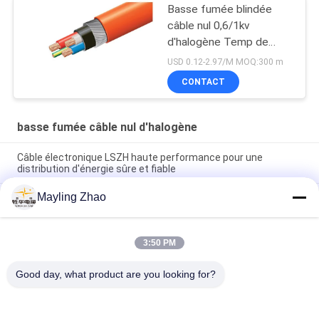
Basse fumée blindée
câble nul 0,6/1kv
d'halogène Temp de
opération de 90 degrés
USD 0.12-2.97/M MOQ:300 m
CONTACT
basse fumée câble nul d'halogène
Câble électronique LSZH haute performance pour une
distribution d'énergie sûre et fiable
Mayling Zhao
Câble d'alimentation Shenghua, armé d'acier, faible émission
de fumée, sans halogène, de 1,5 mm² à 800 mm²,
respectueux de l'environnement
3:50 PM
câble électrique ménager LSZH câble électrique isolé en PVC,
câble à faible halogène pour l' éclairage
Good day, what product are you looking for?
Catégories populaires
Tous