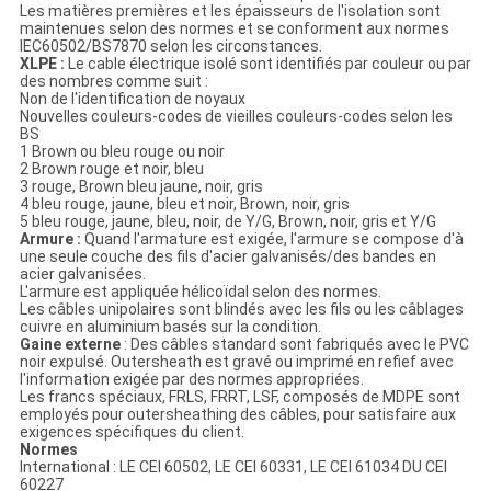
POLITIQUE
Les matières premières et les épaisseurs de l'isolation sont
DE
maintenues selon des normes et se conforment aux normes
IEC60502/BS7870 selon les circonstances.
XLPE :
Le cable électrique isolé sont identifiés par couleur ou par
CONFIDENTIALITÉ
des nombres comme suit :
Non de l'identification de noyaux
Nouvelles couleurs-codes de vieilles couleurs-codes selon les
BS
1 Brown ou bleu rouge ou noir
2 Brown rouge et noir, bleu
3 rouge, Brown bleu jaune, noir, gris
4 bleu rouge, jaune, bleu et noir, Brown, noir, gris
5 bleu rouge, jaune, bleu, noir, de Y/G, Brown, noir, gris et Y/G
Armure :
Quand l'armature est exigée, l'armure se compose d'à
une seule couche des fils d'acier galvanisés/des bandes en
acier galvanisées.
L'armure est appliquée hélicoïdal selon des normes.
Les câbles unipolaires sont blindés avec les fils ou les câblages
cuivre en aluminium basés sur la condition.
Gaine externe
: Des câbles standard sont fabriqués avec le PVC
noir expulsé. Outersheath est gravé ou imprimé en refief avec
l'information exigée par des normes appropriées.
Les francs spéciaux, FRLS, FRRT, LSF, composés de MDPE sont
employés pour outersheathing des câbles, pour satisfaire aux
exigences spécifiques du client.
Normes
International : LE CEI 60502, LE CEI 60331, LE CEI 61034 DU CEI
60227