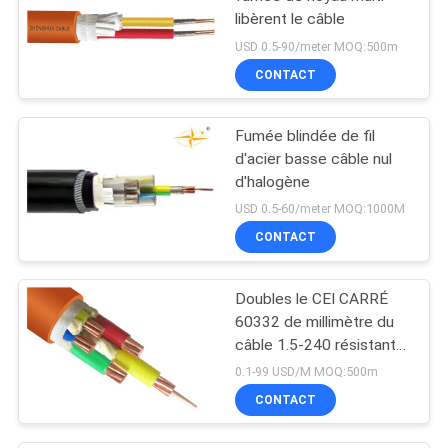
libèrent le câble
USD 0.5-90/meter MOQ:500m
CONTACT
Fumée blindée de fil
d'acier basse câble nul
d'halogène
USD 0.5-60/meter MOQ:1000M
CONTACT
Doubles le CEI CARRÉ
60332 de millimètre du
câble 1.5-240 résistants
au feu du noyau 0,6/1KV
0.1-99 USD/M MOQ:500m
LSOH
CONTACT