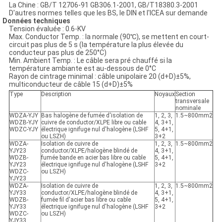
La Chine : GB/T 12706-91 GB306.1-2001, GB/T18380.3-2001
D'autres normes telles que les BS, le DIN et l'ICEA sur demande
Données techniques
Tension évaluée : 0.6-KV
Max. Conductor Temp. : la normale (90℃), se mettent en court-
circuit pas plus de 5 s (la température la plus élevée du
conducteur pas plus de 250°C)
Min. Ambient Temp. : Le câble sera pré chauffé si la
température ambiante est au-dessous de 0°C
Rayon de cintrage minimal : câble unipolaire 20 (d+D)±5%,
multiconducteur de câble 15 (d+D)±5%
Type
Description
Noyaux
Section
transversale
nominale
WDZA-YJY
Bas halogène de fumée d'isolation de
1, 2, 3,
1.5~800mm2
WDZB-YJY
cuivre de conductor/XLPE libre ou cable
4, 3+1,
WDZC-YJY
électrique ignifuge nul d'halogène (LSHF
5, 4+1,
ou LSZH)
3+2
WDZA-
Isolation de cuivre de
1, 2, 3,
1.5~800mm2
YJY23
conductor/XLPE/halogène blindé de
4, 3+1,
WDZB-
fumée bande en acier bas libre ou cable
5, 4+1,
YJY23
électrique ignifuge nul d'halogène (LSHF
3+2
WDZC-
ou LSZH)
YJY23
WDZA-
Isolation de cuivre de
1, 2, 3,
1.5~800mm2
YJY33
conductor/XLPE/halogène blindé de
4, 3+1,
WDZB-
fumée fil d'acier bas libre ou cable
5, 4+1,
YJY33
électrique ignifuge nul d'halogène (LSHF
3+2
WDZC-
ou LSZH)
YJY33