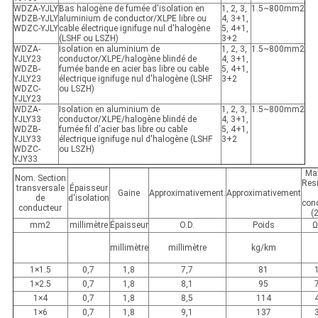
WDZA-YJLY
Bas halogène de fumée d'isolation en
1, 2, 3,
1.5~800mm2
WDZB-YJLY
aluminium de conductor/XLPE libre ou
4, 3+1,
WDZC-YJLY
cable électrique ignifuge nul d'halogène
5, 4+1,
(LSHF ou LSZH)
3+2
WDZA-
Isolation en aluminium de
1, 2, 3,
1.5~800mm2
YJLY23
conductor/XLPE/halogène blindé de
4, 3+1,
WDZB-
fumée bande en acier bas libre ou cable
5, 4+1,
YJLY23
électrique ignifuge nul d'halogène (LSHF
3+2
WDZC-
ou LSZH)
YJLY23
WDZA-
Isolation en aluminium de
1, 2, 3,
1.5~800mm2
YJLY33
conductor/XLPE/halogène blindé de
4, 3+1,
WDZB-
fumée fil d'acier bas libre ou cable
5, 4+1,
YJLY33
électrique ignifuge nul d'halogène (LSHF
3+2
WDZC-
ou LSZH)
YJY33
Max
Nom. Section
Res
transversale
Épaisseur
Gaine
Approximativement.
Approximativement
de
d'isolation
con
conducteur
(
mm2
millimètre
Épaisseur
O.D.
Poids
Ω
millimètre
millimètre
kg/km
1×1.5
0,7
1,8
7,7
81
1×2.5
0,7
1,8
8,1
95
1×4
0,7
1,8
8,5
114
1×6
0,7
1,8
9,1
137