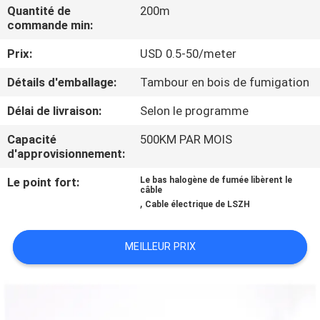
DE
Quantité de
200m
commande min:
NOUS
Prix:
USD 0.5-50/meter
VISITE
Détails d'emballage:
Tambour en bois de fumigation
D'USINE
Délai de livraison:
Selon le programme
Capacité
500KM PAR MOIS
CONTRÔLE
d'approvisionnement:
DE
Le point fort:
Le bas halogène de fumée libèrent le
câble
LA
,
Cable électrique de LSZH
QUALITÉ
MEILLEUR PRIX
CONTACT
NOUVELLES