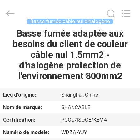
Shanghai
Shenghua
Cable
(Group)
Co.,
Basse fumée câble nul d'halogène
Ltd..
All
Basse fumée adaptée aux
APERÇU
Rights
Reserved.
besoins du client de couleur
PRODUITS
câble nul 1.5mm2 -
d'halogène protection de
VIDÉOS
l'environnement 800mm2
VR
Lieu d'origine:
Shanghai, Chine
SHOW
Nom de marque:
SHANCABLE
Certification:
PCCC/ISOCE/KEMA
A
PROPOS
Numéro de modèle:
WDZA-YJY