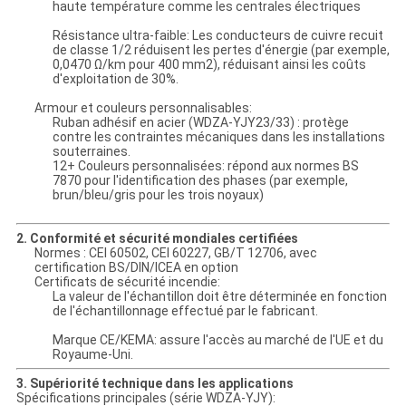
haute température comme les centrales électriques
Résistance ultra-faible: Les conducteurs de cuivre recuit
de classe 1/2 réduisent les pertes d'énergie (par exemple,
0,0470 Ω/km pour 400 mm2), réduisant ainsi les coûts
d'exploitation de 30%.
Armour et couleurs personnalisables:
Ruban adhésif en acier (WDZA-YJY23/33) : protège
contre les contraintes mécaniques dans les installations
souterraines.
12+ Couleurs personnalisées: répond aux normes BS
7870 pour l'identification des phases (par exemple,
brun/bleu/gris pour les trois noyaux)
2. Conformité et sécurité mondiales certifiées
Normes : CEI 60502, CEI 60227, GB/T 12706, avec
certification BS/DIN/ICEA en option
Certificats de sécurité incendie:
La valeur de l'échantillon doit être déterminée en fonction
de l'échantillonnage effectué par le fabricant.
Marque CE/KEMA: assure l'accès au marché de l'UE et du
Royaume-Uni.
3. Supériorité technique dans les applications
Spécifications principales (série WDZA-YJY):