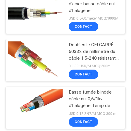
d'acier basse câble nul
d'halogène
USD 0.5-60/meter MOQ:1000M
CONTACT
Doubles le CEI CARRÉ
60332 de millimètre du
câble 1.5-240 résistants
au feu du noyau 0,6/1KV
0.1-99 USD/M MOQ:500m
LSOH
CONTACT
Basse fumée blindée
câble nul 0,6/1kv
d'halogène Temp de
opération de 90 degrés
USD 0.12-2.97/M MOQ:300 m
CONTACT