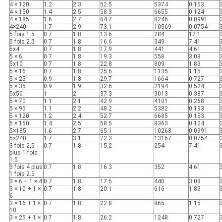
4 × 120
1.2
2.3
52.5
5374
0.153
4 × 150
1.4
2.5
58.3
6655
0.124
4 × 185
1.6
2.7
64.7
8246
0.0991
4×240
1.7
2.9
73.1
10569
0.0754
5 fois 1.5
0.7
1.8
13.6
284
12.1
5 fois 2.5
0.7
1.8
16.6
349
7.41
5x4
0.7
1.8
17.9
441
4.61
5 × 6
0.7
1.8
19.3
558
3.08
5x10
0.7
1.8
22.8
809
1.83
5 × 16
0.7
1.8
25.6
1135
1.15
5 × 25
0.9
1.8
29.7
1664
0.727
5 × 35
0.9
1.9
32.6
2194
0.524
5x50
1
2
37.3
3013
0.387
5 × 70
1.1
2.1
42.9
4101
0.268
5 × 95
1.1
2.2
48.2
5382
0.193
5 × 120
1.2
2.4
52.7
6685
0.153
5 × 150
1.4
2.5
58.5
8363
0.124
5×185
1.6
2.7
65.1
10268
0.0991
5×240
1.7
3.1
72.3
13167
0.0754
3 fois 2,5
0.7
1.8
15.2
254
7.41
plus 1 fois
1.5
3 fois 4 plus
0.7
1.8
16.3
352
4.61
1 fois 2.5
3 × 6 + 1 × 4
0.7
1.8
17.5
440
3.08
3 × 10 + 1 ×
0.7
1.8
20.1
616
1.83
6
3 × 16 + 1 ×
0.7
1.8
22.8
865
1.15
10
3 × 25 + 1 ×
0.7
1.8
26.2
1248
0.727