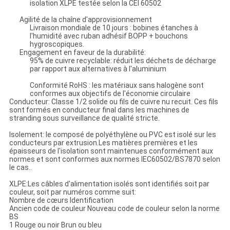
isolation XLPE testée selon la CEI 60502
Agilité de la chaîne d'approvisionnement
Livraison mondiale de 10 jours : bobines étanches à
l'humidité avec ruban adhésif BOPP + bouchons
hygroscopiques.
Engagement en faveur de la durabilité:
95% de cuivre recyclable: réduit les déchets de décharge
par rapport aux alternatives à l'aluminium
Conformité RoHS : les matériaux sans halogène sont
conformes aux objectifs de l'économie circulaire
Conducteur: Classe 1/2 solide ou fils de cuivre nu recuit. Ces fils
sont formés en conducteur final dans les machines de
stranding sous surveillance de qualité stricte.
Isolement: le composé de polyéthylène ou PVC est isolé sur les
conducteurs par extrusion.Les matières premières et les
épaisseurs de l'isolation sont maintenues conformément aux
normes et sont conformes aux normes IEC60502/BS7870 selon
le cas..
XLPE:Les câbles d'alimentation isolés sont identifiés soit par
couleur, soit par numéros comme suit:
Nombre de cœurs Identification
Ancien code de couleur Nouveau code de couleur selon la norme
BS
1 Rouge ou noir Brun ou bleu