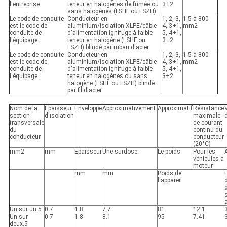
l'entreprise.
teneur en halogènes de fumée ou
3+2
sans halogènes (LSHF ou LSZH)
Le code de conduite
Conducteur en
1, 2, 3,
1.5 à 800
est le code de
aluminium/isolation XLPE/câble
4, 3+1,
mm2
conduite de
d'alimentation ignifuge à faible
5, 4+1,
l'équipage.
teneur en halogène (LSHF ou
3+2
LSZH) blindé par ruban d'acier
Le code de conduite
Conducteur en
1, 2, 3,
1.5 à 800
est le code de
aluminium/isolation XLPE/câble
4, 3+1,
mm2
conduite de
d'alimentation ignifuge à faible
5, 4+1,
l'équipage.
teneur en halogènes ou sans
3+2
halogène (LSHF ou LSZH) blindé
par fil d'acier
Nom de la
Épaisseur
Enveloppe
Approximativement.
Approximatif
Résistance
section
d'isolation
maximale
transversale
de courant
du
continu du
conducteur
conducteur
(20°C)
mm2
mm
Épaisseur
Une surdose.
Le poids
Pour les
véhicules à
moteur
mm
mm
Poids de
l'appareil
d
d
à
Un sur un.5
0.7
1.8
7.7
81
12.1
Un sur
0.7
1.8
8.1
95
7.41
deux.5