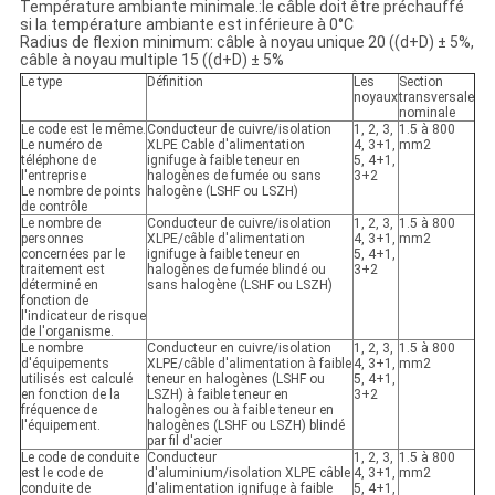
Température ambiante minimale.:le câble doit être préchauffé
si la température ambiante est inférieure à 0°C
Radius de flexion minimum: câble à noyau unique 20 ((d+D) ± 5%,
câble à noyau multiple 15 ((d+D) ± 5%
Le type
Définition
Les
Section
noyaux
transversale
nominale
Le code est le même.
Conducteur de cuivre/isolation
1, 2, 3,
1.5 à 800
Le numéro de
XLPE Cable d'alimentation
4, 3+1,
mm2
téléphone de
ignifuge à faible teneur en
5, 4+1,
l'entreprise
halogènes de fumée ou sans
3+2
Le nombre de points
halogène (LSHF ou LSZH)
de contrôle
Le nombre de
Conducteur de cuivre/isolation
1, 2, 3,
1.5 à 800
personnes
XLPE/câble d'alimentation
4, 3+1,
mm2
concernées par le
ignifuge à faible teneur en
5, 4+1,
traitement est
halogènes de fumée blindé ou
3+2
déterminé en
sans halogène (LSHF ou LSZH)
fonction de
l'indicateur de risque
de l'organisme.
Le nombre
Conducteur en cuivre/isolation
1, 2, 3,
1.5 à 800
d'équipements
XLPE/câble d'alimentation à faible
4, 3+1,
mm2
utilisés est calculé
teneur en halogènes (LSHF ou
5, 4+1,
en fonction de la
LSZH) à faible teneur en
3+2
fréquence de
halogènes ou à faible teneur en
l'équipement.
halogènes (LSHF ou LSZH) blindé
par fil d'acier
Le code de conduite
Conducteur
1, 2, 3,
1.5 à 800
est le code de
d'aluminium/isolation XLPE câble
4, 3+1,
mm2
conduite de
d'alimentation ignifuge à faible
5, 4+1,