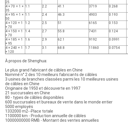
25
4 × 70 + 1 ×
1.1
2.2
41.1
3719
0.268
35
4 × 95 + 1 ×
1.1
2.4
46.3
4903
0.193
50
4 × 120 + 1
1.2
2.5
51
6165
0.153
× 70
4 × 150 + 1
1.4
2.7
55.8
7431
0.124
× 70
4 × 185 + 1
1.6
2.9
62.1
9192
0.0991
× 95
4 × 240 + 1
1.7
3.1
68.8
11860
0.0754
× 120
À propos de Shenghua:
Le plus grand fabricant de câbles en Chine
Nommé n° 2 des 10 meilleurs fabricants de câbles
3 usines de branches classées parmi les 10 meilleures usines
de câbles en Chine
Originaire de 1950 et découverte en 1997
21 succursales en Chine
80 - types de câbles disponibles
600 succursales et bureaux de vente dans le monde entier
5000 employés
1332000 m2--Place totale
1100000 km - Production annuelle de câbles
10000000000 RMB - Montant des ventes annuelles