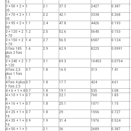
16
3 × 50 + 2 ×
1
2.1
37.3
2427
0.387
35
3 × 70 + 2 ×
1.1
2.2
42.1
3338
0.268
35
3 × 95 + 2 ×
1.1
2.4
47.8
4426
0.193
50
3 × 120 + 2
1.2
2.5
52.6
5645
0.153
× 70
3 × 150 + 2
1.4
2.7
56.5
6587
0.124
× 70
3 fois 185
1.6
2.9
62.9
8225
0.0991
plus 2 fois
95
3 × 240 + 2
1.7
3.1
69.3
10453
0.0754
× 120
4 fois 2,5
0.7
1.8
16.5
313
7.41
plus 1 fois
1.5
4 fois 4 plus
0.7
1.8
17.7
424
4.61
1 fois 2.5
4 × 6 + 1 × 4
0.7
1.8
19.1
535
3.08
4 × 10 + 1 ×
0.7
1.8
22.1
760
1.83
6
4 × 16 + 1 ×
0.7
1.8
25.1
1071
1.15
10
4 × 25 + 1 ×
0.7
1.8
29
1556
0.727
16
4 × 35 + 1 ×
0.9
1.9
31.4
1976
0.524
16
4 × 50 + 1 ×
1
2.1
36
2689
0.387