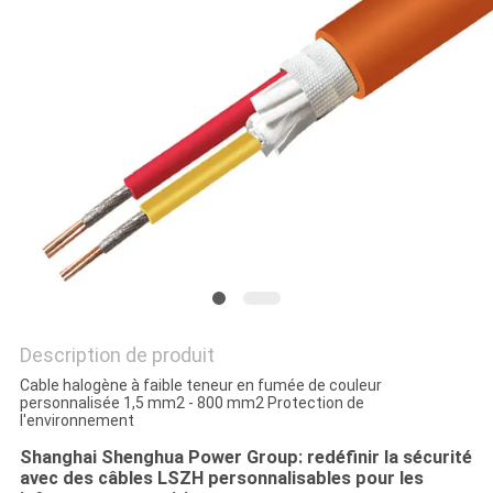
BLOG
DEMANDE
DE
SOUMISSION
NEWS
SITEMAP
Description de produit
Cable halogène à faible teneur en fumée de couleur
personnalisée 1,5 mm2 - 800 mm2 Protection de
POLITIQUE
l'environnement
DE
Shanghai Shenghua Power Group: redéfinir la sécurité
avec des câbles LSZH personnalisables pour les