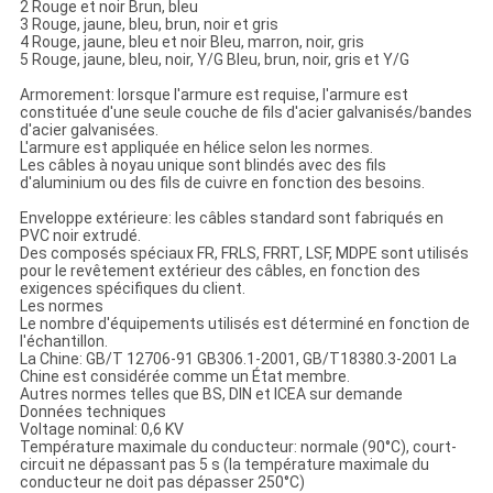
2 Rouge et noir Brun, bleu
3 Rouge, jaune, bleu, brun, noir et gris
4 Rouge, jaune, bleu et noir Bleu, marron, noir, gris
5 Rouge, jaune, bleu, noir, Y/G Bleu, brun, noir, gris et Y/G
Armorement: lorsque l'armure est requise, l'armure est
constituée d'une seule couche de fils d'acier galvanisés/bandes
d'acier galvanisées.
L'armure est appliquée en hélice selon les normes.
Les câbles à noyau unique sont blindés avec des fils
d'aluminium ou des fils de cuivre en fonction des besoins.
Enveloppe extérieure: les câbles standard sont fabriqués en
PVC noir extrudé.
Des composés spéciaux FR, FRLS, FRRT, LSF, MDPE sont utilisés
pour le revêtement extérieur des câbles, en fonction des
exigences spécifiques du client.
Les normes
Le nombre d'équipements utilisés est déterminé en fonction de
l'échantillon.
La Chine: GB/T 12706-91 GB306.1-2001, GB/T18380.3-2001 La
Chine est considérée comme un État membre.
Autres normes telles que BS, DIN et ICEA sur demande
Données techniques
Voltage nominal: 0,6 KV
Température maximale du conducteur: normale (90°C), court-
circuit ne dépassant pas 5 s (la température maximale du
conducteur ne doit pas dépasser 250°C)