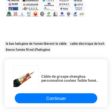
le bas halogène de fumée libèrent le câble
cable électrique de lszh
Basse fumée fil nul d'halogène
Câble de groupe shenghua
personnalisé couleur faible fumée
zéro câble halogène 1,5 mm2 - 800
mm2 Protection de
l'environnement
Continuer