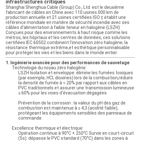
CONFIDENTIALITÉ
infrastructures critiques
Shanghai Shenghua Cable (Group) Co., Ltd. est le deuxième
fabricant de câbles en Chine avec 110 usines.000 km de
production annuelle et 21 usines certifiées ISO ¢ établit une
référence mondiale en matière de sécurité incendie avec ses
câbles d'alimentation à faible teneur en halogène (LSZH)
Conçues pour des environnements à haut risque comme les
métros, les hôpitaux et les centres de données, ces solutions
certifiées IEC 60502 combinent l'innovation zéro halogène, la
résistance thermique extrême,et esthétique personnalisable
pour protéger les vies et les biens dans le monde entier.
1. Ingénierie avancée pour des performances de sauvetage
Technologie du noyau zéro halogène:
LSZH Isolation et enveloppe: élimine les fumées toxiques
(par exemple, HCl, dioxines) lors de la combustion,réduire
la densité de fumée à < 20% par rapport aux câbles en
PVC traditionnels et assurer une transmission lumineuse
≥ 60% pour les voies d'évacuation dégagées
Prévention de la corrosion : la valeur du pH des gaz de
combustion est maintenue à ≥ 4,3 (acidité faible),
protégeant les équipements sensibles des panneaux de
commande
Excellence thermique et électrique:
Opération continue à 90°C + 250°C Survie en court-circuit
(5s): dépasse le PVC standard (70°C) dans les zones à