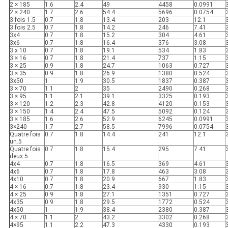
2 × 185
1.6
2.4
49
4458
0.0991
2 × 240
1.7
2.6
54.4
5696
0.0754
3 fois 1.5
0.7
1.8
13.4
203
12.1
3 fois 2.5
0.7
1.8
14.2
246
7.41
3x4
0.7
1.8
15.2
304
4.61
3x6
0.7
1.8
16.4
376
3.08
3 x 10
0.7
1.8
19.1
534
1.83
3 × 16
0.7
1.8
21.4
737
1.15
3 × 25
0.9
1.8
24.7
1063
0.727
3 × 35
0.9
1.8
26.9
1380
0.524
3x50
1
1.9
30.5
1837
0.387
3 × 70
1.1
2
35
2490
0.268
3 × 95
1.1
2.1
39.1
3325
0.193
3 × 120
1.2
2.3
42.8
4120
0.153
3 × 150
1.4
2.4
47.5
5092
0.124
3 × 185
1.6
2.6
52.9
6245
0.0991
3×240
1.7
2.7
58.5
7996
0.0754
Quatre fois
0.7
1.8
14.4
241
12.1
un.5
Quatre fois
0.7
1.8
15.4
295
7.41
deux.5
4x4
0.7
1.8
16.5
369
4.61
4x6
0.7
1.8
17.8
463
3.08
4x10
0.7
1.8
20.9
667
1.83
4 × 16
0.7
1.8
23.4
930
1.15
4 × 25
0.9
1.8
27.1
1351
0.727
4x35
0.9
1.8
29.5
1772
0.524
4x50
1
1.9
38.4
2380
0.387
4 × 70
1.1
2
43.2
3302
0.268
4×95
1.1
2.2
47.3
4330
0.193