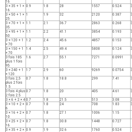
16
3 × 35 + 1 ×
0.9
1.8
28
1557
0.524
16
3 × 50 + 1 ×
1
1.9
32
2120
0.387
25
3 × 70 + 1 ×
1.1
2.1
36.7
2863
0.268
35
3 × 95 + 1 ×
1.1
2.2
41.1
3854
0.193
50
3 × 120 + 1
1.2
2.4
45.6
4857
0.153
× 70
3 × 150 + 1
1.4
2.5
49.4
5808
0.124
× 70
3 fois 185
1.6
2.7
55.1
7271
0.0991
plus 1 fois
95
3 × 240 + 1
1.7
2.9
60
9269
0.0754
× 120
3 fois 2,5
0.7
1.8
18.8
299
7.41
plus 2 fois
1.5
3 fois 4 plus
0.7
1.8
20
405
4.61
2 fois 2.5
3 × 6 + 2 × 4
0.7
1.8
21.5
513
3.08
3 × 10 + 2 ×
0.7
1.8
24
708
1.83
6
3 × 16 + 2 ×
0.7
1.8
27.1
1006
1.15
10
3 × 25 + 2 ×
0.7
1.8
30.8
1448
0.727
16
3 × 35 + 2 ×
0.9
1.9
32.6
1760
0.524