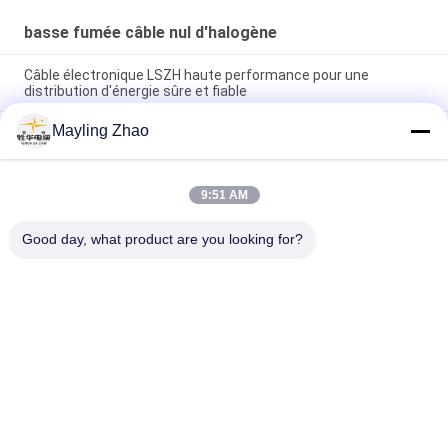
basse fumée câble nul d'halogène
Câble électronique LSZH haute performance pour une
distribution d'énergie sûre et fiable
Mayling Zhao
Câble d'alimentation Shenghua, armé d'acier, faible émission
de fumée, sans halogène, de 1,5 mm² à 800 mm²,
respectueux de l'environnement
9:51 AM
câble électrique ménager LSZH câble électrique isolé en PVC,
câble à faible halogène pour l' éclairage
Good day, what product are you looking for?
Catégories populaires
Tous
XLPE Câbles 
Câble Électrique 
Électriques Isolants
Blindé
PVC Câbles Isolés
Câbles Électriques