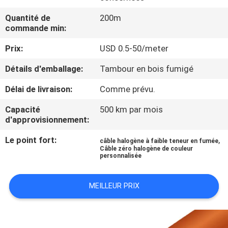
DE
Quantité de
200m
NOUS
commande min:
Prix:
USD 0.5-50/meter
VISITE
Détails d'emballage:
Tambour en bois fumigé
D'USINE
Délai de livraison:
Comme prévu.
CONTRÔLE
Capacité
500 km par mois
d'approvisionnement:
DE
LA
Le point fort:
,
câble halogène à faible teneur en fumée
Câble zéro halogène de couleur
QUALITÉ
personnalisée
MEILLEUR PRIX
CONTACT
NOUVELLES