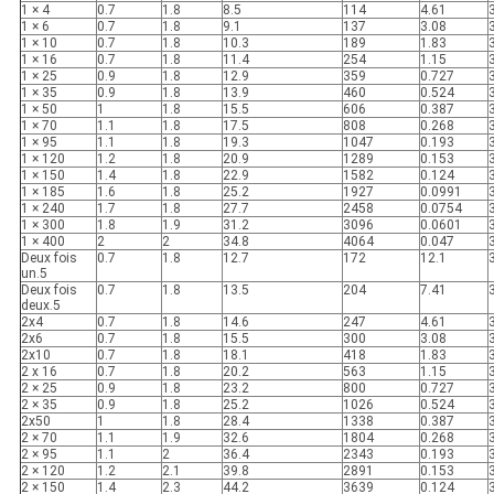
1 × 4
0.7
1.8
8.5
114
4.61
1 × 6
0.7
1.8
9.1
137
3.08
1 × 10
0.7
1.8
10.3
189
1.83
1 × 16
0.7
1.8
11.4
254
1.15
1 × 25
0.9
1.8
12.9
359
0.727
1 × 35
0.9
1.8
13.9
460
0.524
1 × 50
1
1.8
15.5
606
0.387
1 × 70
1.1
1.8
17.5
808
0.268
1 × 95
1.1
1.8
19.3
1047
0.193
1 × 120
1.2
1.8
20.9
1289
0.153
1 × 150
1.4
1.8
22.9
1582
0.124
1 × 185
1.6
1.8
25.2
1927
0.0991
1 × 240
1.7
1.8
27.7
2458
0.0754
1 × 300
1.8
1.9
31.2
3096
0.0601
1 × 400
2
2
34.8
4064
0.047
Deux fois
0.7
1.8
12.7
172
12.1
un.5
Deux fois
0.7
1.8
13.5
204
7.41
deux.5
2x4
0.7
1.8
14.6
247
4.61
2x6
0.7
1.8
15.5
300
3.08
2x10
0.7
1.8
18.1
418
1.83
2 x 16
0.7
1.8
20.2
563
1.15
2 × 25
0.9
1.8
23.2
800
0.727
2 × 35
0.9
1.8
25.2
1026
0.524
2x50
1
1.8
28.4
1338
0.387
2 × 70
1.1
1.9
32.6
1804
0.268
2 × 95
1.1
2
36.4
2343
0.193
2 × 120
1.2
2.1
39.8
2891
0.153
2 × 150
1.4
2.3
44.2
3639
0.124