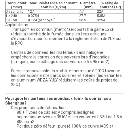
Conducteur
Max. Résistance en courant
Diamètre
Rating de
(mm2)
continu (Ω/km)
(mm)
courant (air)
Un sur un.5
12.1
7.7
22A
1 × 240
0.0754
27.7
535A
5 × 150
0.124 (par noyau)
58.5
325A
Applications:
Transport en commun (métro/aéroports): la gaine LSZH
réduit la toxicité de la fumée dans les lieux critiques
d'évacuation, conformément à la réglementation de l'UE sur
le RPC
Centres de données: les matériaux sans halogène
empêchent la corrosion des serveurs lors d'incendies
(critique pour le câblage des serveurs de 5 × 95 mm2)
Énergie renouvelable : la stabilité thermique à 90°C favorise
les connexions entre parcs solaires et éoliens (les variantes
en aluminium WDZA-YJLY réduisent les coûts du projet de
25%)
Pourquoi les partenaires mondiaux font-ils confiance à
Shenghua?
Des prouesses de fabrication:
80 + Types de câbles: y compris les lignes
supraconductives de 35 kV et les variantes LSZH de 1,5 à
800 mm2.
Politique zéro défaut : pureté 100% de cuivre IACS et