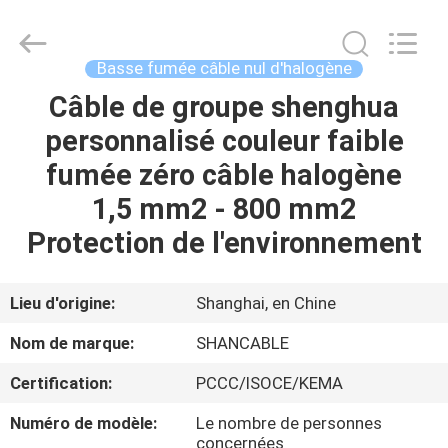
Shanghai
Shenghua
Cable
(Group)
Co.,
Basse fumée câble nul d'halogène
Ltd..
All
Câble de groupe shenghua
APERÇU
Rights
Reserved.
personnalisé couleur faible
PRODUITS
fumée zéro câble halogène
1,5 mm2 - 800 mm2
VIDÉOS
Protection de l'environnement
VR
Lieu d'origine:
Shanghai, en Chine
SHOW
Nom de marque:
SHANCABLE
Certification:
PCCC/ISOCE/KEMA
A
PROPOS
Numéro de modèle:
Le nombre de personnes
concernées