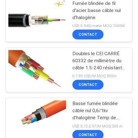
Fumée blindée de fil
d'acier basse câble nul
d'halogène
USD 0.5-60/meter MOQ:1000M
CONTACT
Doubles le CEI CARRÉ
60332 de millimètre du
câble 1.5-240 résistants
au feu du noyau 0,6/1KV
0.1-99 USD/M MOQ:500m
LSOH
CONTACT
Basse fumée blindée
câble nul 0,6/1kv
d'halogène Temp de
opération de 90 degrés
USD 0.12-2.97/M MOQ:300 m
CONTACT