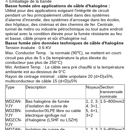
POLITIQUE
4.
Emballage de la bande
Basse fumée zéro applications de câble d'halogène :
DE
Utilisé pour des applications exigeant l'intégrité de circuit
pendant un feu principalement utilisé dans des systèmes
CONFIDENTIALITÉ
d'alarme d'incendie, des systèmes d'arrosage dans les écoles,
des hôpitaux, des cinémas et des chemins de fer. Centrale,
tunnel de métro ou industrie pétrochimique ou tout autre endroit
spécial avec la condition élevée pour la fumée résistante au feu
et basse, câble propre et sûr d'halogène nul.
Basse fumée zéro données techniques de câble d'halogène
Tension évaluée : 0.6-KV
Max. Conductor Temp. : la normale (90℃), se mettent en court-
circuit pas plus de 5 s (la température la plus élevée du
conducteur pas plus de 250°C)
Min. Ambient Temp. : Le câble sera pré chauffé si la température
ambiante est au-dessous de 0°C
Rayon de cintrage minimal : câble unipolaire 20 (d+D)±5%,
multiconducteur de câble 15 (d+D)±5%
Type
Description
Noyaux
Section
transversale
nominale
WDZAN-
Bas halogène de fumée
1, 2, 3,
1.5~800mm2
YJY
d'isolation de cuivre de
4, 3+1,
WDZBN-
conductor/XLPE libre ou cable
5, 4+1,
YJY
électrique ignifuge nul
3+2
WDZCN-
d'halogène (LSHF ou LSZH)
YJY
WDZAN-
Isolation de cuivre de
1, 2, 3,
1.5~800mm2