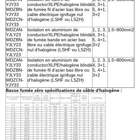
YJY33
conductor/XLPE/halogène blindé
4, 3+1,
WDZBN-
de fumée fil d'acier bas libre ou
5, 4+1,
YJY33
cable électrique ignifuge nul
3+2
WDZCN-
d'halogène (LSHF ou LSZH)
YJY33
WDZAN-
Isolation en aluminium de
1, 2, 3,
1.5~800mm2
YJLY23
conductor/XLPE/halogène blindé
4, 3+1,
WDZBN-
de fumée bande en acier bas
5, 4+1,
YJLY23
libre ou cable électrique ignifuge
3+2
WDZCN-
nul d'halogène (LSHF ou LSZH)
YJLY23
WDZAN-
Isolation en aluminium de
1, 2, 3,
1.5~800mm2
YJLY33
conductor/XLPE/halogène blindé
4, 3+1,
WDZBN-
de fumée fil d'acier bas libre ou
5, 4+1,
YJLY33
cable électrique ignifuge nul
3+2
WDZCN-
d'halogène (LSHF ou LSZH)
YJY33
Basse fumée zéro spécifications de câble d'halogène :