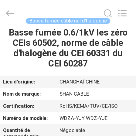
Shanghai
Shenghua
Cable
(Group)
Co.,
Basse fumée câble nul d'halogène
Ltd..
All
Basse fumée 0.6/1kV les zéro
APERÇU
Rights
Reserved.
CEIs 60502, norme de câble
PRODUITS
d'halogène du CEI 60331 du
CEI 60287
VIDÉOS
Lieu d'origine:
CHANGHAÏ CHINE
VR
Nom de marque:
SHAN CABLE
SHOW
Certification:
RoHS/KEMA/TUV/CE/ISO
A
Numéro de modèle:
WDZA-YJY WDZ-YJE
PROPOS
Quantité de
Négociable