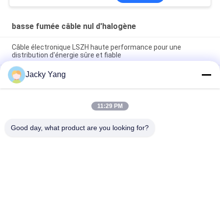
basse fumée câble nul d'halogène
Câble électronique LSZH haute performance pour une
distribution d'énergie sûre et fiable
Jacky Yang
Câble d'alimentation Shenghua, armé d'acier, faible émission
de fumée, sans halogène, de 1,5 mm² à 800 mm²,
respectueux de l'environnement
11:29 PM
câble électrique ménager LSZH câble électrique isolé en PVC,
câble à faible halogène pour l' éclairage
Good day, what product are you looking for?
Catégories populaires
Tous
XLPE Câbles 
Câble Électrique 
Électriques Isolants
Blindé
PVC Câbles Isolés
Câbles Électriques