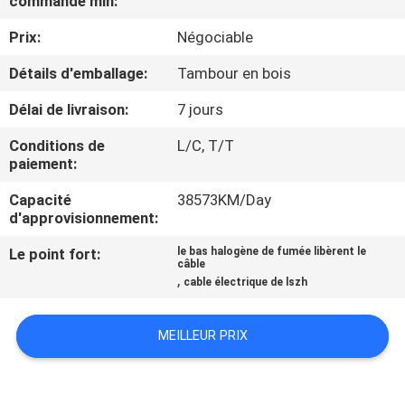
commande min:
DE
Prix:
Négociable
NOUS
Détails d'emballage:
Tambour en bois
VISITE
Délai de livraison:
7 jours
D'USINE
Conditions de
L/C, T/T
paiement:
CONTRÔLE
Capacité
38573KM/Day
DE
d'approvisionnement:
LA
Le point fort:
le bas halogène de fumée libèrent le
câble
QUALITÉ
,
cable électrique de lszh
CONTACT
MEILLEUR PRIX
NOUVELLES