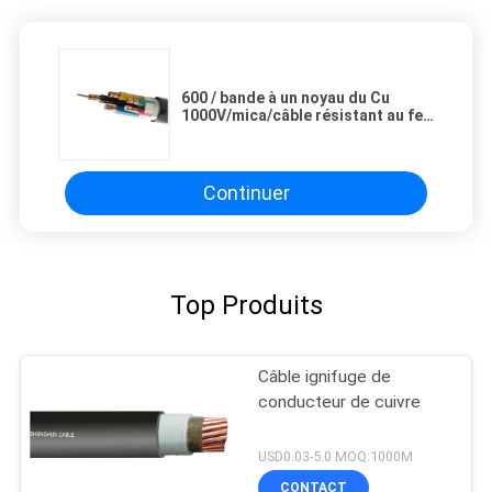
600 / bande à un noyau du Cu
1000V/mica/câble résistant au feu
de XLPE/LSZH pour la chaîne
câblée
Continuer
Top Produits
Câble ignifuge de
conducteur de cuivre
USD0.03-5.0 MOQ:1000M
CONTACT