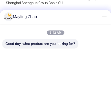
Shanghai Shenghua Group Cable CU
Cable d'alimentation du groupe Shenghua NYY NYCY Cable
Mayling Zhao
électrique résistant au feu pour bâtiments / câblage de
maison
Shanghai Shenghua câble d'alimentation électrique FRC 4
6:42 AM
noyau câble résistant à la chaleur 1,5 mm - 800 mm
Température 90 ° C
Good day, what product are you looking for?
Catégories populaires
Tous
XLPE Câbles 
Câble Électrique 
Électriques Isolants
Blindé
PVC Câbles Isolés
Câbles Électriques
Basse Fumée Câble 
Câble Résistant Au 
Nul D'halogène
Feu