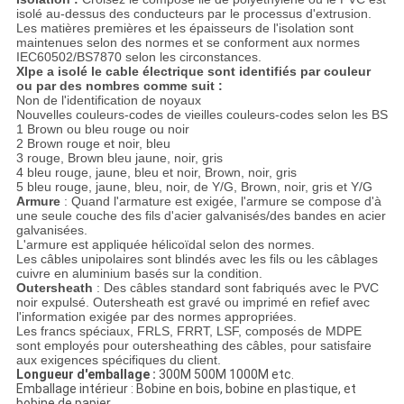
POLITIQUE
isolé au-dessus des conducteurs par le processus d'extrusion.
DE
Les matières premières et les épaisseurs de l'isolation sont
maintenues selon des normes et se conforment aux normes
CONFIDENTIALITÉ
IEC60502/BS7870 selon les circonstances.
Xlpe a isolé le cable électrique sont identifiés par couleur
ou par des nombres comme suit :
Non de l'identification de noyaux
Nouvelles couleurs-codes de vieilles couleurs-codes selon les BS
1 Brown ou bleu rouge ou noir
2 Brown rouge et noir, bleu
3 rouge, Brown bleu jaune, noir, gris
4 bleu rouge, jaune, bleu et noir, Brown, noir, gris
5 bleu rouge, jaune, bleu, noir, de Y/G, Brown, noir, gris et Y/G
Armure
: Quand l'armature est exigée, l'armure se compose d'à
une seule couche des fils d'acier galvanisés/des bandes en acier
galvanisées.
L'armure est appliquée hélicoïdal selon des normes.
Les câbles unipolaires sont blindés avec les fils ou les câblages
cuivre en aluminium basés sur la condition.
Outersheath
: Des câbles standard sont fabriqués avec le PVC
noir expulsé. Outersheath est gravé ou imprimé en refief avec
l'information exigée par des normes appropriées.
Les francs spéciaux, FRLS, FRRT, LSF, composés de MDPE
sont employés pour outersheathing des câbles, pour satisfaire
aux exigences spécifiques du client.
Longueur d'emballage :
300M 500M 1000M etc.
Emballage intérieur : Bobine en bois, bobine en plastique, et
bobine de papier