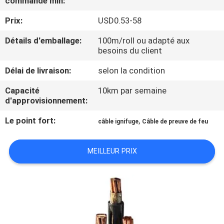
commande min:
DE
Prix:
USD0.53-58
NOUS
Détails d'emballage:
100m/roll ou adapté aux
besoins du client
VISITE
D'USINE
Délai de livraison:
selon la condition
Capacité
10km par semaine
d'approvisionnement:
CONTRÔLE
DE
Le point fort:
,
câble ignifuge
Câble de preuve de feu
LA
MEILLEUR PRIX
QUALITÉ
CONTACT
NOUVELLES