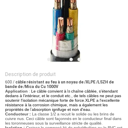
BLOG
DEMANDE
DE
SOUMISSION
NEWS
Description de produit
600 /
câble résistant au feu à un noyau de /XLPE /LSZH de
bande de /Mica du Cu 1000V
PLAN
Application
:
Le câble convient à
la
chaîne câblée, s'étendant
dedans à l'intérieur, et le conduit etc., de tels câbles ne peut pas
DU
soutenir l'isolation mécanique forte de force.XLPE a l'excellente
résistance à la corrosion chimique, mais a également les
SITE
propriétés de
l'
absorption ignifuge et non d'eau.
Conducteur :
La classe 1/2 a recuit le solide ou les brins de
cuivre nus. Ceci câble sont façonnés en le conducteur final dans
les toronneuses sous la surveillance stricte de qualité.
Isolation :
Croisez le composé lié de polyéthylène ou le PVC est