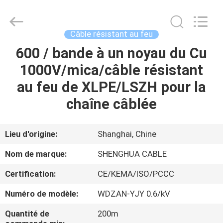
Shanghai
Shenghua
Cable
(Group)
Co.,
Câble résistant au feu
Ltd..
All
600 / bande à un noyau du Cu
APERÇU
Rights
Reserved.
1000V/mica/câble résistant
PRODUITS
au feu de XLPE/LSZH pour la
chaîne câblée
VIDÉOS
Lieu d'origine:
Shanghai, Chine
VR
Nom de marque:
SHENGHUA CABLE
SHOW
Certification:
CE/KEMA/ISO/PCCC
A
Numéro de modèle:
WDZAN-YJY 0.6/kV
PROPOS
Quantité de
200m