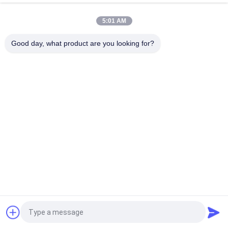
Shanghai Shenghua câble d'alimentation électrique FRC 4
5:01 AM
noyau câble résistant à la chaleur 1,5 mm - 800 mm
Température 90 ° C
Good day, what product are you looking for?
Catégories populaires
Tous
XLPE Câbles 
Câble Électrique 
Électriques Isolants
Blindé
PVC Câbles Isolés
Câbles Électriques
Basse Fumée Câble 
Câble Résistant Au 
Nul D'halogène
Feu
Câble Empaqueté 
Conducteur Nu
Par Antenne
Demandez un devis