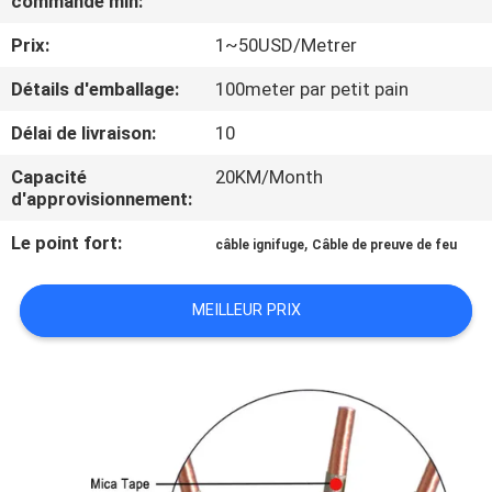
commande min:
DE
Prix:
1~50USD/Metrer
NOUS
Détails d'emballage:
100meter par petit pain
VISITE
Délai de livraison:
10
D'USINE
Capacité
20KM/Month
d'approvisionnement:
CONTRÔLE
Le point fort:
,
câble ignifuge
Câble de preuve de feu
DE
LA
MEILLEUR PRIX
QUALITÉ
CONTACT
NOUVELLES