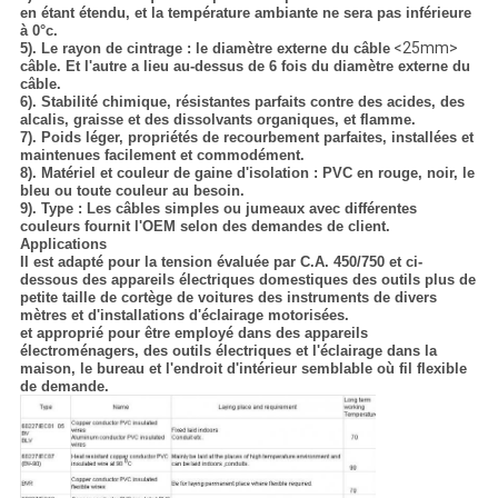
POLITIQUE
en étant étendu, et la température ambiante ne sera pas inférieure
DE
à 0°c.
<25mm>
5). Le rayon de cintrage : le diamètre externe du câble
CONFIDENTIALITÉ
câble. Et l'autre a lieu au-dessus de 6 fois du diamètre externe du
câble.
6). Stabilité chimique, résistantes parfaits contre des acides, des
alcalis, graisse et des dissolvants organiques, et flamme.
7). Poids léger, propriétés de recourbement parfaites, installées et
maintenues facilement et commodément.
8). Matériel et couleur de gaine d'isolation : PVC en rouge, noir, le
bleu ou toute couleur au besoin.
9). Type : Les câbles simples ou jumeaux avec différentes
couleurs fournit l'OEM selon des demandes de client.
Applications
Il est adapté pour la tension évaluée par C.A. 450/750 et ci-
dessous des appareils électriques domestiques des outils plus de
petite taille de cortège de voitures des instruments de divers
mètres et d'installations d'éclairage motorisées.
et approprié pour être employé dans des appareils
électroménagers, des outils électriques et l'éclairage dans la
maison, le bureau et l'endroit d'intérieur semblable où fil flexible
de demande.