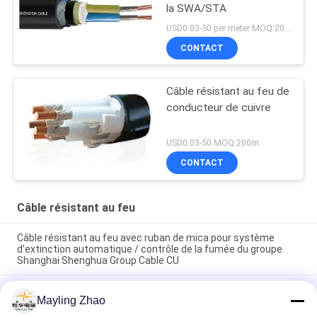
la SWA/STA
USD0.03-50 per meter MOQ:200m
CONTACT
Câble résistant au feu de
conducteur de cuivre
USD0.03-50 MOQ:200m
CONTACT
Câble résistant au feu
Câble résistant au feu avec ruban de mica pour système
d'extinction automatique / contrôle de la fumée du groupe
Shanghai Shenghua Group Cable CU
Cable d'alimentation du groupe Shenghua NYY NYCY Cable
Mayling Zhao
électrique résistant au feu pour bâtiments / câblage de
maison