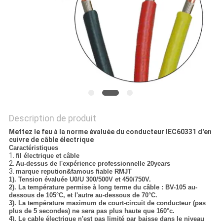
BLOG
DEMANDE
DE
SOUMISSION
Description de produit
NEWS
Mettez le feu à la norme évaluée du conducteur IEC60331 d'en
cuivre de câble électrique
Caractéristiques
PLAN
1.
fil électrique et câble
2.
Au-dessus de l'expérience professionnelle 20years
DU
3.
marque repution&famous fiable RMJT
1). Tension évaluée U0/U 300/500V et 450/750V.
SITE
2). La température permise à long terme du câble : BV-105 au-
dessous de 105°C, et l'autre au-dessous de 70°C.
3). La température maximum de court-circuit de conducteur (pas
plus de 5 secondes) ne sera pas plus haute que 160°c.
4). Le cable électrique n'est pas limité par baisse dans le niveau