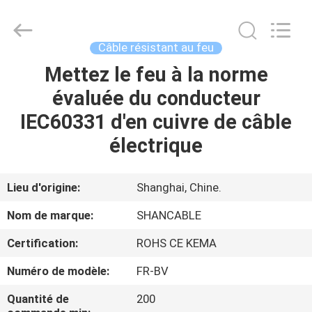
Shanghai
Shenghua
Cable
(Group)
Co.,
Câble résistant au feu
Ltd..
All
Mettez le feu à la norme
APERÇU
Rights
Reserved.
évaluée du conducteur
PRODUITS
IEC60331 d'en cuivre de câble
électrique
VIDÉOS
Lieu d'origine:
Shanghai, Chine.
VR
Nom de marque:
SHANCABLE
SHOW
Certification:
ROHS CE KEMA
A
Numéro de modèle:
FR-BV
PROPOS
Quantité de
200