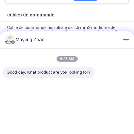
câbles de commande
Cable de commande non blindé de 1,5 mm2 multicore de
haute qualité pour systèmes d'automatisation industrielle
Mayling Zhao
Shanghai Shenghua câble professionnel 2 - 61 cœurs câble
non blindé personnalisé CE KEMA certification
9:25 AM
Shanghai Shenghua câble électrique contrôle professionnel
câble flexible écologique CE KEMA certification
Good day, what product are you looking for?
Catégories populaires
Tous
XLPE Câbles 
Câble Électrique 
Électriques Isolants
Blindé
PVC Câbles Isolés
Câbles Électriques