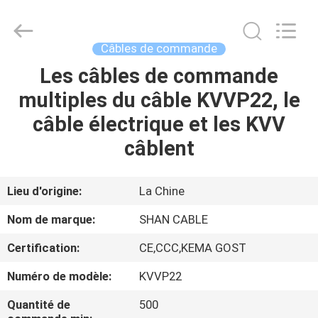
Shanghai
Shenghua
Cable
(Group)
Co.,
Câbles de commande
Ltd..
All
Les câbles de commande
APERÇU
Rights
Reserved.
multiples du câble KVVP22, le
PRODUITS
câble électrique et les KVV
câblent
VIDÉOS
Lieu d'origine:
La Chine
VR
Nom de marque:
SHAN CABLE
SHOW
Certification:
CE,CCC,KEMA GOST
A
Numéro de modèle:
KVVP22
PROPOS
Quantité de
500