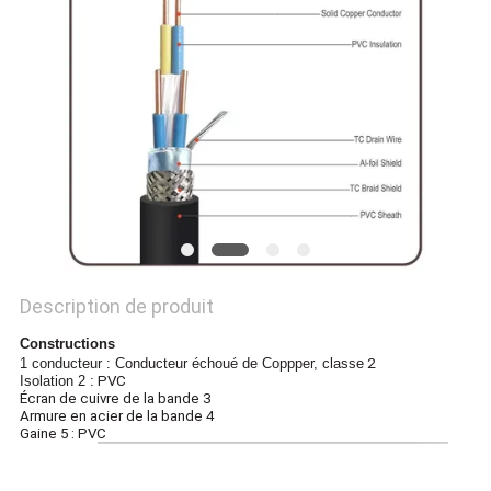
BLOG
DEMANDE
DE
SOUMISSION
NEWS
Description de produit
PLAN
Constructions
1
conducteur : Conducteur échoué de Coppper, classe
2
DU
Isolation
2
:
PVC
Écran de cuivre de la bande 3
SITE
Armure en acier de la bande 4
Gaine 5 : PVC