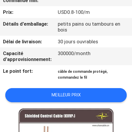
commande min:
DE
Prix:
USD0.8-100/m
NOUS
Détails d'emballage:
petits pains ou tambours en
bois
VISITE
D'USINE
Délai de livraison:
30 jours ouvrables
Capacité
300000/month
d'approvisionnement:
CONTRÔLE
DE
Le point fort:
,
câble de commande protégé
commandez le fil
LA
QUALITÉ
MEILLEUR PRIX
CONTACT
NOUVELLES