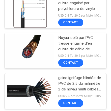
POLITIQUE
cuivre engainé par
DE
polychlorure de vinyle
isolé par polychlorure de
CONFIDENTIALITÉ
USD 0.4 To 20.5 per Meter MOQ:1000M
vinyle
CONTACT
Noyau isolé par PVC
tressé engainé d'en
cuivre de câble de
commande de bouclier
USD 0.4 To 30.5 per Meter MOQ:1000M
CONTACT
gaine ignifuge blindée de
PVC de 2,5 du millimètre
2 de noyau multi câbles
de commande
USD22.5 per Meter MOQ:1000M
CONTACT