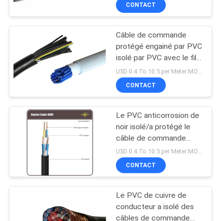
DE
CONTACT
NOUS
Câble de commande
protégé engainé par PVC
VISITE
isolé par PVC avec le fil
D'USINE
de terre vert jaunâtre
USD 0.4 To 10.5 per Meter MOQ:1000M
CONTACT
CONTRÔLE
Le PVC anticorrosion de
DE
noir isolé/a protégé le
LA
câble de commande
pour être étendue à
QUALITÉ
USD 0.4 To 10.5 per Meter MOQ:1000M
l'intérieur
CONTACT
CONTACT
Le PVC de cuivre de
conducteur a isolé des
NOUVELLES
câbles de commande