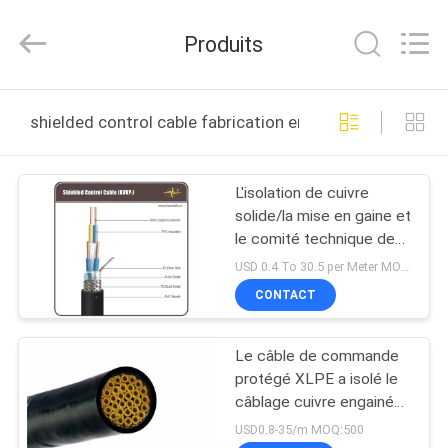
Shanghai
Shenghua
Cable
Produits
(Group)
Co.,
Ltd..
All
APERÇU
Rights
Reserved.
shielded control cable fabrication en ligne
PRODUITS
L'isolation de cuivre
solide/la mise en gaine et
VIDÉOS
le comité technique de
PVC de noyau ont tressé
USD 0.4 To 30.5 per Meter MOQ:1000M
le câble de commande
VR
CONTACT
de bouclier
SHOW
Le câble de commande
protégé XLPE a isolé le
A
câblage cuivre engainé
PROPOS
par PVC ignifuge
USD0.8-35/m MOQ:500