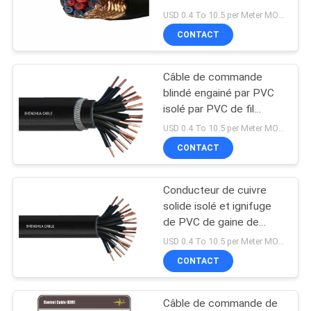
avec la gaine de PVC et
USD 0.4 To 10.5 per Meter MOQ:1000M
le bouclier tressé
BLOG
CONTACT
Câble de commande
DEMANDE
blindé engainé par PVC
DE
isolé par PVC de fil
d'acier avec la gaine
SOUMISSION
USD 0.4 To 10.5 per Meter MOQ:1000M
ignifuge
CONTACT
NEWS
Conducteur de cuivre
solide isolé et ignifuge
PLAN
de PVC de gaine de
DU
commande de câbles
USD 0.4 To 10.5 per Meter MOQ:1000M
SITE
CONTACT
Câble de commande de