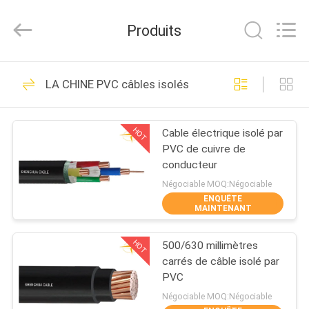
Shanghai
Shenghua
Cable
Produits
(Group)
Co.,
Ltd..
All
APERÇU
Rights
306
Reserved.
LA CHINE PVC câbles isolés
XLPE Câbles
PRODUITS
électriques isolants
HOT
Cable électrique isolé par
PVC de cuivre de
VIDÉOS
conducteur
Négociable MOQ:Négociable
ENQUÊTE
VR
MAINTENANT
244
SHOW
câble électrique
HOT
500/630 millimètres
carrés de câble isolé par
A
blindé
PVC
PROPOS
Négociable MOQ:Négociable