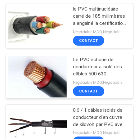
le PVC multinucléaire
95
carré de 185 millimètres
Câble engainé par
a engainé la certification
du CEI KEMA de cable
Négociable MOQ:Négociable
caoutchouc
électrique
CONTACT
Le PVC échoué de
conducteur a isolé des
câbles 500 630
76
millimètres carrés pour le
Négociable MOQ:Négociable
câbles de
souterrain/centrale
CONTACT
commande
0.6 / 1 câbles isolés de
conducteur d'en cuivre
de kilovolt par PVC avec
le cable électrique blindé
Négociable MOQ:Négociable
galvanisé de fil d'acier