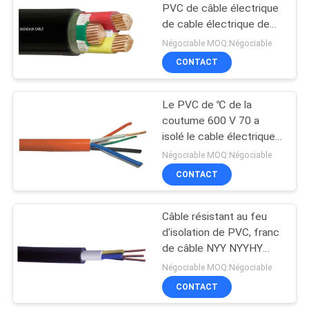
POLITIQUE
PVC de câble électrique
DE
de cable électrique de
90
conducteur des noyaux
CONFIDENTIALITÉ
Négociable MOQ:Négociable
1kV trois
CONTACT
Conducteur nu
Le PVC de ℃ de la
coutume 600 V 70 a
isolé le cable électrique
2 ans de garantie CVV
Négociable MOQ:Négociable
CVV-S
CONTACT
92
câble empaqueté
Câble résistant au feu
d'isolation de PVC, franc
par antenne
de câble NYY NYYHY
NAYY de PVC
Négociable MOQ:Négociable
CONTACT