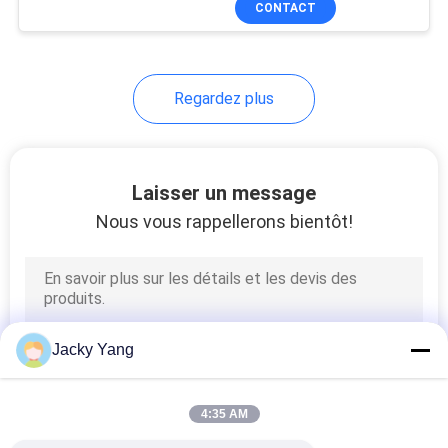
CONTACT
26
Câble
d'instrumentation
Regardez plus
protégé
Laisser un message
Nous vous rappellerons bientôt!
25
Câble de
température élevée
Jacky Yang
4:35 AM
16