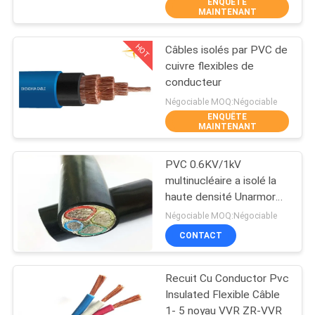
ENQUÊTE
DE
MAINTENANT
NOUS
HOT
Câbles isolés par PVC de
203
cuivre flexibles de
VISITE
conducteur
PVC câbles isolés
D'USINE
Négociable MOQ:Négociable
ENQUÊTE
MAINTENANT
CONTRÔLE
PVC 0.6KV/1kV
DE
multinucléaire a isolé la
LA
haute densité Unarmored
197
de câbles 300
QUALITÉ
Négociable MOQ:Négociable
millimètres carrés
CONTACT
câbles électriques
CONTACT
Recuit Cu Conductor Pvc
Insulated Flexible Câble
NOUVELLES
1- 5 noyau VVR ZR-VVR