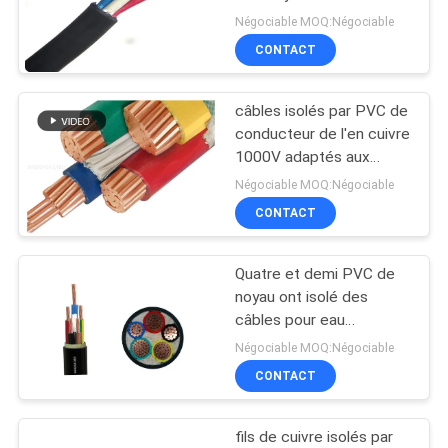
Négociable MOQ:Négociable
BLOG
CONTACT
140
basse fumée câble
câbles isolés par PVC de
DEMANDE
conducteur de l'en cuivre
nul d'halogène
DE
1000V adaptés aux
besoins du client avec le
SOUMISSION
Négociable MOQ:Négociable
demi noyau trois
CONTACT
NEWS
Quatre et demi PVC de
108
noyau ont isolé des
PLAN
Câble résistant au
câbles pour eau
DU
normale/salée de
Négociable MOQ:Négociable
feu
dessous
SITE
CONTACT
fils de cuivre isolés par