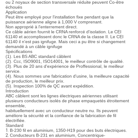
POLITIQUE
ou 2 noyaux de section transversale réduite peuvent Co-être
échoués
DE
Application
Peut être employé pour l'installation fixe pendant que la
CONFIDENTIALITÉ
puissance aérienne aligne à 1,000 V comprenant.
Non approprié à l'enterrement direct.
Ce câble aérien fournit le CRNA renforcé d'isolation. Le CEI
61140 et accomplissent donc le CRNA de la classe II. Le CEI
61140 il n'est pas ignifuge. Mais ceci a pu être si changement
demandé à un câble ignifuge
Spécifications
(1). Les BS ABC standard câblent
(2). Ccc, ISO9001, ISO14001, le meilleur contrôle de qualité.
(3). Plus de 20 ans d'expérience de Proffessional, le meilleur
service.
(4). Nous sommes une fabrication d'usine, la meilleure capacité
de production, le meilleur prix.
(5). Inspection 100% de QC avant expédition.
Introduction
ABC câblent sont les lignes électriques aériennes utilisant
plusieurs conducteurs isolés de phase empaquetés étroitement
ensemble,
habituellement avec un conducteur neutre nu. Ils peuvent
améliore la sécurité et la confiance de la fabrication de fil
électrifiée.
Standard
1.
B-230 fil en aluminium, 1350-H19 pour des buts électriques.
2.
Conducteurs B-231 en aluminium, Concentrique-