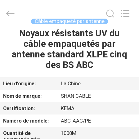
Shanghai
Shenghua
Cable
(Group)
Co.,
Câble empaqueté par antenne
Ltd..
All
Noyaux résistants UV du
APERÇU
Rights
Reserved.
câble empaquetés par
PRODUITS
antenne standard XLPE cinq
des BS ABC
VIDÉOS
Lieu d'origine:
La Chine
VR
Nom de marque:
SHAN CABLE
SHOW
Certification:
KEMA
A
Numéro de modèle:
ABC-AAC/PE
PROPOS
Quantité de
1000M