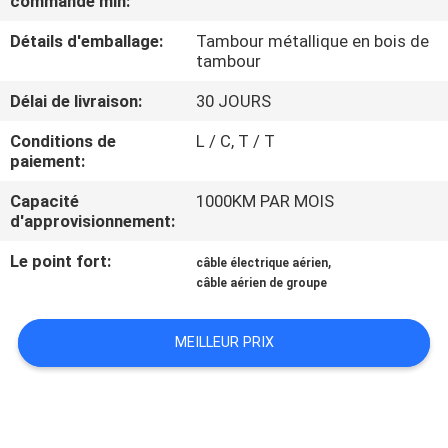
commande min:
DE
Détails d'emballage:
Tambour métallique en bois de
NOUS
tambour
Délai de livraison:
30 JOURS
VISITE
D'USINE
Conditions de
L / C, T / T
paiement:
Capacité
1000KM PAR MOIS
CONTRÔLE
d'approvisionnement:
DE
Le point fort:
,
câble électrique aérien
LA
câble aérien de groupe
QUALITÉ
MEILLEUR PRIX
CONTACT
NOUVELLES