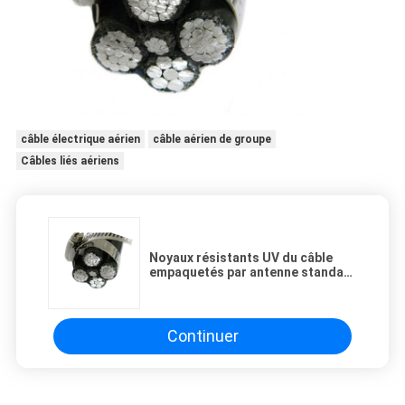
câble électrique aérien
câble aérien de groupe
Câbles liés aériens
Noyaux résistants UV du câble
empaquetés par antenne standard
XLPE cinq des BS ABC
Continuer