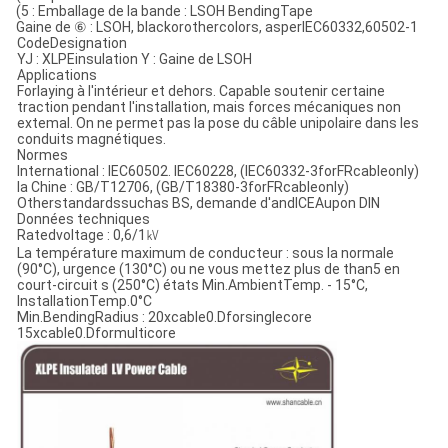
POLITIQUE
(5 : Emballage de la bande : LSOH BendingTape
DE
Gaine de ⑥ : LSOH, blackorothercolors, asperlEC60332,60502-1
CodeDesignation
YJ : XLPEinsulation Y : Gaine de LSOH
CONFIDENTIALITÉ
Applications
Forlaying à l'intérieur et dehors. Capable soutenir certaine
traction pendant l'installation, mais forces mécaniques non
extemal. On ne permet pas la pose du câble unipolaire dans les
conduits magnétiques.
Normes
lnternational : IEC60502. IEC60228, (lEC60332-3forFRcableonly)
la Chine : GB/T12706, (GB/T18380-3forFRcableonly)
Otherstandardssuchas BS, demande d'andlCEAupon DIN
Données techniques
Ratedvoltage : 0,6/1㎸
La température maximum de conducteur : sous la normale
(90°C), urgence (130°C) ou ne vous mettez plus de than5 en
court-circuit s (250°C) états Min.AmbientTemp. - 15°C,
lnstallationTemp.0°C
Min.BendingRadius : 20xcable0.Dforsinglecore
15xcable0.Dformulticore