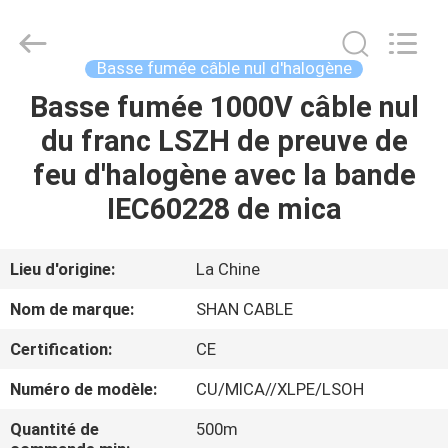
Shanghai
Shenghua
Cable
(Group)
Co.,
Basse fumée câble nul d'halogène
Ltd..
All
Basse fumée 1000V câble nul
APERÇU
Rights
Reserved.
du franc LSZH de preuve de
PRODUITS
feu d'halogène avec la bande
IEC60228 de mica
VIDÉOS
Lieu d'origine:
La Chine
VR
Nom de marque:
SHAN CABLE
SHOW
Certification:
CE
A
Numéro de modèle:
CU/MICA//XLPE/LSOH
PROPOS
Quantité de
500m