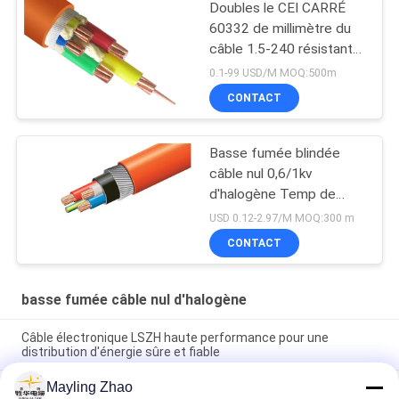
Doubles le CEI CARRÉ
60332 de millimètre du
câble 1.5-240 résistants
au feu du noyau 0,6/1KV
0.1-99 USD/M MOQ:500m
LSOH
CONTACT
Basse fumée blindée
câble nul 0,6/1kv
d'halogène Temp de
opération de 90 degrés
USD 0.12-2.97/M MOQ:300 m
CONTACT
basse fumée câble nul d'halogène
Câble électronique LSZH haute performance pour une
distribution d'énergie sûre et fiable
Mayling Zhao
Câble d'alimentation Shenghua, armé d'acier, faible émission