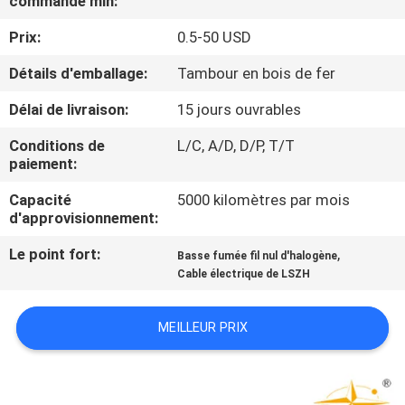
commande min:
DE
Prix:
0.5-50 USD
NOUS
Détails d'emballage:
Tambour en bois de fer
VISITE
Délai de livraison:
15 jours ouvrables
D'USINE
Conditions de
L/C, A/D, D/P, T/T
paiement:
CONTRÔLE
Capacité
5000 kilomètres par mois
DE
d'approvisionnement:
LA
Le point fort:
,
Basse fumée fil nul d'halogène
Cable électrique de LSZH
QUALITÉ
MEILLEUR PRIX
CONTACT
NOUVELLES