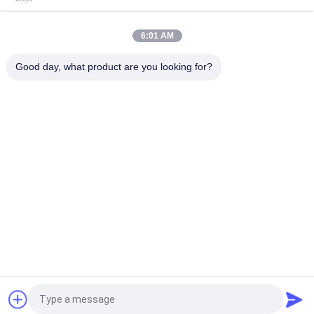
de fumée, sans halogène, de 1,5 mm² à 800 mm²,
respectueux de l'environnement
6:01 AM
câble électrique ménager LSZH câble électrique isolé en PVC,
câble à faible halogène pour l' éclairage
Good day, what product are you looking for?
Catégories populaires
Tous
XLPE Câbles 
Câble Électrique 
Électriques Isolants
Blindé
PVC Câbles Isolés
Câbles Électriques
Basse Fumée Câble 
Câble Résistant Au 
Nul D'halogène
Feu
Câble Empaqueté 
Conducteur Nu
Par Antenne
Demandez un devis