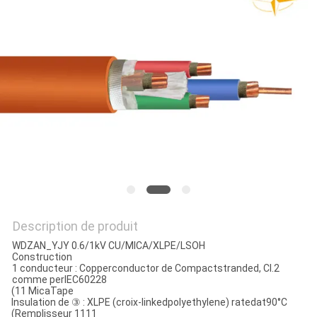
BLOG
DEMANDE
DE
SOUMISSION
NEWS
PLAN
Description de produit
DU
WDZAN_YJY 0.6/1kV CU/MICA/XLPE/LSOH
Construction
SITE
1 conducteur : Copperconductor de Compactstranded, Cl.2
comme perlEC60228
(11 MicaTape
lnsulation de ③ : XLPE (croix-linkedpolyethylene) ratedat90°C
(Remplisseur 1111