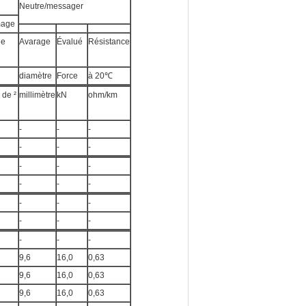
Neutre/messager
mage
de
Avarage
Évalué
Résistance
diamètre
Force
à 20℃
 de ²
millimètre
kN
ohm/km
-
-
-
-
-
-
-
-
-
-
-
-
-
-
-
-
-
-
-
-
-
9,6
16,0
0,63
9,6
16,0
0,63
9,6
16,0
0,63