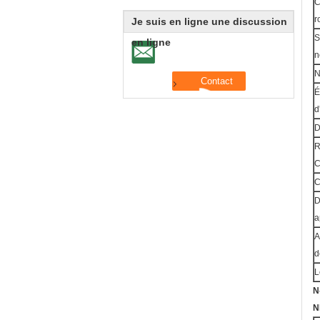
C
r
Je suis en ligne une discussion
S
en ligne
n
N
É
d
D
R
C
C
D
a
A
d
L
N
N