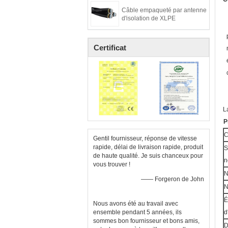
Câble empaqueté par antenne
d'isolation de XLPE
Certificat
L
P
C
Gentil fournisseur, réponse de vitesse
rapide, délai de livraison rapide, produit
S
de haute qualité. Je suis chanceux pour
n
vous trouver !
N
—— Forgeron de John
N
É
Nous avons été au travail avec
ensemble pendant 5 années, ils
d
sommes bon fournisseur et bons amis,
D