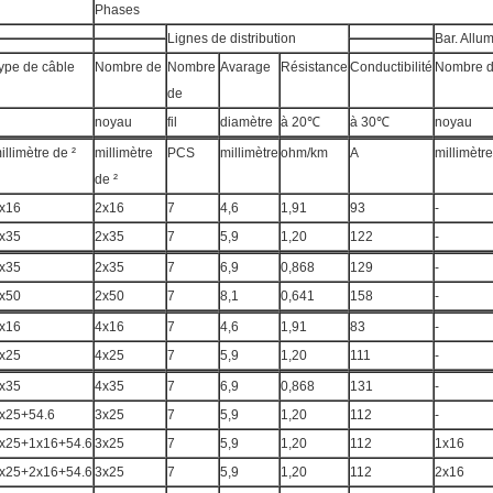
Phases
Lignes de distribution
Bar. Allu
ype de câble
Nombre de
Nombre
Avarage
Résistance
Conductibilité
Nombre 
de
noyau
fil
diamètre
à 20℃
à 30℃
noyau
illimètre de ²
millimètre
PCS
millimètre
ohm/km
A
millimètre
de ²
x16
2x16
7
4,6
1,91
93
-
x35
2x35
7
5,9
1,20
122
-
x35
2x35
7
6,9
0,868
129
-
x50
2x50
7
8,1
0,641
158
-
x16
4x16
7
4,6
1,91
83
-
x25
4x25
7
5,9
1,20
111
-
x35
4x35
7
6,9
0,868
131
-
x25+54.6
3x25
7
5,9
1,20
112
-
x25+1x16+54.6
3x25
7
5,9
1,20
112
1x16
x25+2x16+54.6
3x25
7
5,9
1,20
112
2x16