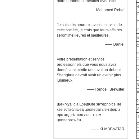
notre honneur à travailler avec elles.
R
—— Mohamed Rebai
C
E
Je suis très heureux avec le service de
i
cette société, je crois que leurs affaires
seront meilleures et meilleures.
t
—— Daniel
C
t
Votre présentation et service
C
professionnels que vous nous avez
S
donnés ont mérité une ovation debout.
Shenghua devrait avoir un avenir plus
n
lumineux.
N
—— Rendell Brewster
É
d
Шенгхуа іс а цредібле энтерпрісэ, ве
D
хве эстаблішед цооператыён фор з
ерс анд віл кеп лонг тэрм
R
цооператыён.
C
—— KHADBAATAR
C