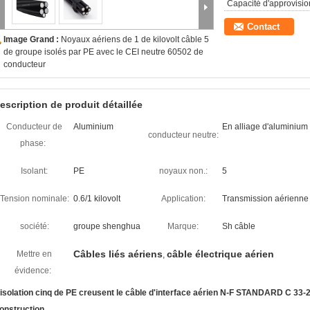
Capacité d'approvisi
Contact
Image Grand :
Noyaux aériens de 1 de kilovolt câble 5
de groupe isolés par PE avec le CEI neutre 60502 de
conducteur
escription de produit détaillée
Conducteur de
Aluminium
En alliage d'aluminium
conducteur neutre:
phase:
Isolant:
PE
noyaux non.:
5
Tension nominale:
0.6/1 kilovolt
Application:
Transmission aérienne d
société:
groupe shenghua
Marque:
Sh câble
Câbles liés aériens
câble électrique aérien
Mettre en
,
évidence:
'isolation cinq de PE creusent le câble d'interface aérien N-F STANDARD C 33
onstruction