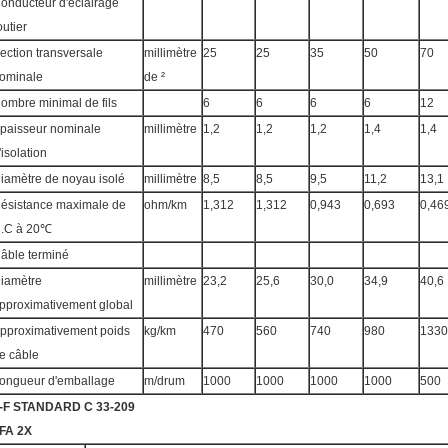
onducteur d'éclairage
outier
ection transversale
millimètre
25
25
35
50
70
ominale
de ²
ombre minimal de fils
6
6
6
6
12
paisseur nominale
millimètre
1,2
1,2
1,2
1,4
1,4
'isolation
iamètre de noyau isolé
millimètre
8,5
8,5
9,5
11,2
13,1
ésistance maximale de
ohm/km
1,312
1,312
0,943
0,693
0,46
.C à 20℃
âble terminé
iamètre
millimètre
23,2
25,6
30,0
34,9
40,6
pproximativement global
pproximativement poids
kg/km
470
560
740
980
1330
e câble
ongueur d'emballage
m/drum
1000
1000
1000
1000
500
-F STANDARD C 33-209
FA 2X