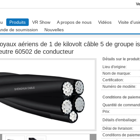
Ve
çu
Produits
VR Show
A propos de nous
Vidéos
Visite d'us
nde de soumission
Nouvelles
nne
Noyaux aériens de 1 de kilovolt câble 5 de groupe isolés par PE avec le CE
oyaux aériens de 1 de kilovolt câble 5 de groupe i
eutre 60502 de conducteur
Détails sur le produit
Lieu d'origine:
Nom de marque:
Certification:
Numéro de modèle:
Conditions de paieme
Quantité de command
Prix:
Détails d'emballage:
Délai de livraison:
Conditions de paieme