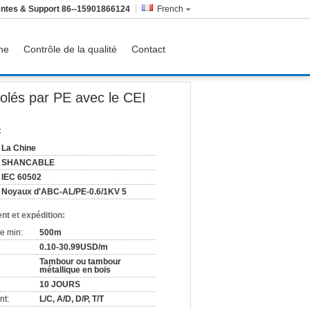
ntes & Support
86--15901866124
French
ine
Contrôle de la qualité
Contact
I neutre 60502 de conducteur
solés par PE avec le CEI
:
La Chine
SHANCABLE
IEC 60502
Noyaux d'ABC-AL/PE-0.6/1KV 5
nt et expédition:
e min:
500m
0.10-30.99USD/m
Tambour ou tambour
métallique en bois
10 JOURS
nt:
L/C, A/D, D/P, T/T