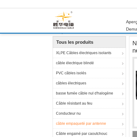
Aper
Dema
Aperçu
Produits
câble empaqueté par ante
Tous les produits
N
n
XLPE Câbles électriques isolants
câble électrique blindé
PVC câbles isolés
câbles électriques
basse fumée câble nul d'halogène
Câble résistant au feu
Conducteur nu
câble empaqueté par antenne
Câble engainé par caoutchouc