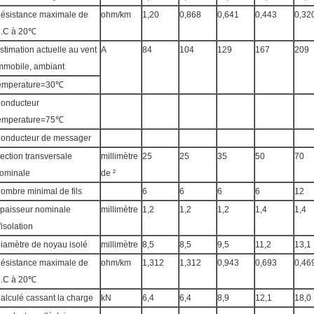
ésistance maximale de
ohm/km
1,20
0,868
0,641
0,443
0,32
.C à 20℃
stimation actuelle au vent
A
84
104
129
167
209
mmobile, ambiant
emperature=30℃
onducteur
emperature=75℃
onducteur de messager
ection transversale
millimètre
25
25
35
50
70
ominale
de ²
ombre minimal de fils
6
6
6
6
12
paisseur nominale
millimètre
1,2
1,2
1,2
1,4
1,4
'isolation
iamètre de noyau isolé
millimètre
8,5
8,5
9,5
11,2
13,1
ésistance maximale de
ohm/km
1,312
1,312
0,943
0,693
0,46
.C à 20℃
alculé cassant la charge
kN
6,4
6,4
8,9
12,1
18,0