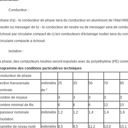
Conducteur :
phase d'a) - le conducteur de phase sera du conducteur en aluminium de l'état H68
neutre ou messager de b) - le conducteur de neutre ou de messager sera de conducte
échoué par circulaire compact de c) les conducteurs d'éclairage routier sera du con
circulaire compacte a échoué.
Isolation :
a phase, des conducteurs neutres seront expulsés avec du polyéthylène (PE) comm
rogramme des conditions particulières techniques
onducteur de phase
ection transversale
millimètre
25
35
50
70
95
ominale
de ²
ombre de noyaux
3
3
3
3
3
ombre minimal de fils
6
6
6
12
15
paisseur nominale
millimètre
1,2
1,2
1,4
1,4
1,6
'isolation
iamètre de noyau isolé
millimètre
8,5
9,5
11,2
13,0
15,1