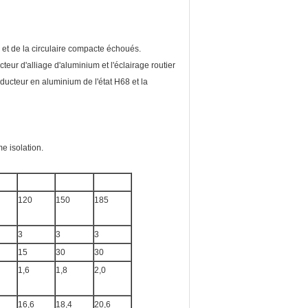
 et de la circulaire compacte échoués.
ur d'alliage d'aluminium et l'éclairage routier
ducteur en aluminium de l'état H68 et la
e isolation.
120
150
185
3
3
3
15
30
30
1,6
1,8
2,0
16,6
18,4
20,6