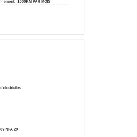
onnement:
1000KM PAR MOIS
'électricités
-209 NFA 2X