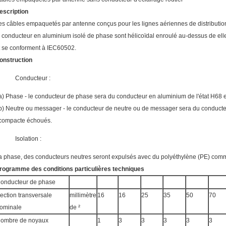
escription
es câbles empaquetés par antenne conçus pour les lignes aériennes de distribution
e conducteur en aluminium isolé de phase sont hélicoïdal enroulé au-dessus de elle.
t se conforment à IEC60502.
onstruction
Conducteur :
a) Phase - le conducteur de phase sera du conducteur en aluminium de l'état H68 e
b) Neutre ou messager - le conducteur de neutre ou de messager sera du conducteur 
compacte échoués.
Isolation :
a phase, des conducteurs neutres seront expulsés avec du polyéthylène (PE) comm
rogramme des conditions particulières techniques
onducteur de phase
ection transversale
millimètre
16
16
25
35
50
70
ominale
de ²
ombre de noyaux
1
3
3
3
3
3