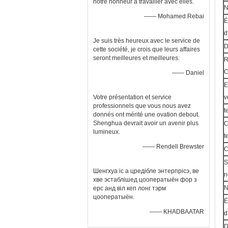
notre honneur à travailler avec elles.
N
—— Mohamed Rebai
É
d
Je suis très heureux avec le service de
D
cette société, je crois que leurs affaires
seront meilleures et meilleures.
R
C
—— Daniel
E
Votre présentation et service
v
professionnels que vous nous avez
t
donnés ont mérité une ovation debout.
Shenghua devrait avoir un avenir plus
C
lumineux.
t
—— Rendell Brewster
C
S
Шенгхуа іс а цредібле энтерпрісэ, ве
n
хве эстаблішед цооператыён фор з
N
ерс анд віл кеп лонг тэрм
цооператыён.
É
—— KHADBAATAR
d
D