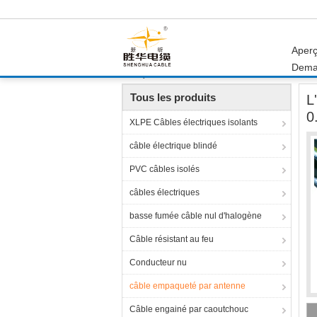
Aper
Dema
Aperçu
Produits
câble empaqueté par ante
Tous les produits
L
0
XLPE Câbles électriques isolants
câble électrique blindé
PVC câbles isolés
câbles électriques
basse fumée câble nul d'halogène
Câble résistant au feu
Conducteur nu
câble empaqueté par antenne
Câble engainé par caoutchouc