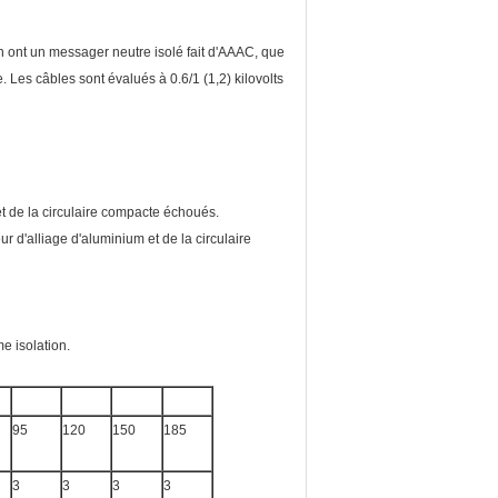
 ont un messager neutre isolé fait d'AAAC, que
 Les câbles sont évalués à 0.6/1 (1,2) kilovolts
t de la circulaire compacte échoués.
d'alliage d'aluminium et de la circulaire
e isolation.
95
120
150
185
3
3
3
3