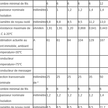
ombre minimal de fils
6
6
6
6
6
12
paisseur nominale
millimètre
1
1
1,2
1,2
1,4
1,4
'isolation
iamètre de noyau isolé
millimètre
6,8
6,8
8,5
9,5
11,2
13,0
ésistance maximale de
ohm/km
1,91
1,91
1,20
0,868
0,641
0,443
.C à 20℃
stimation actuelle au
A
61
61
84
104
129
167
ent immobile, ambiant
emperature=30℃
onducteur
emperature=75℃
onducteur de messager
ection transversale
millimètre
25
25
25
25
35
50
ominale
de ²
ombre minimal de fils
6
6
6
6
6
6
paisseur nominale
millimètre
1,2
1,2
1,2
1,2
1,2
1,4
'isolation
iamètre de noyau isolé
millimètre
8,5
8,5
8,5
8,5
9,5
11,2