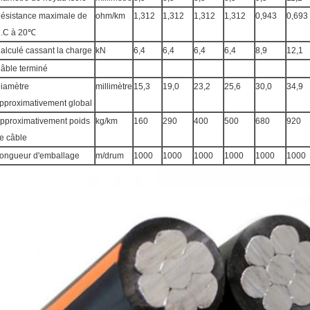
ésistance maximale de
ohm/km
1,312
1,312
1,312
1,312
0,943
0,693
.C à 20℃
alculé cassant la charge
kN
6,4
6,4
6,4
6,4
8,9
12,1
âble terminé
iamètre
millimètre
15,3
19,0
23,2
25,6
30,0
34,9
pproximativement global
pproximativement poids
kg/km
160
290
400
500
680
920
e câble
ongueur d'emballage
m/drum
1000
1000
1000
1000
1000
1000