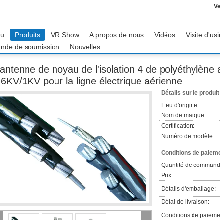
Ve
çu
Produits
VR Show
A propos de nous
Vidéos
Visite d'us
nde de soumission
Nouvelles
nne
L'antenne de noyau de l'isolation 4 de polyéthylène a empaqueté les câbles 
'antenne de noyau de l'isolation 4 de polyéthylène
.6KV/1KV pour la ligne électrique aérienne
Détails sur le produit
Lieu d'origine:
Nom de marque:
Certification:
Numéro de modèle:
Conditions de paieme
Quantité de command
Prix:
Détails d'emballage:
Délai de livraison:
Conditions de paieme