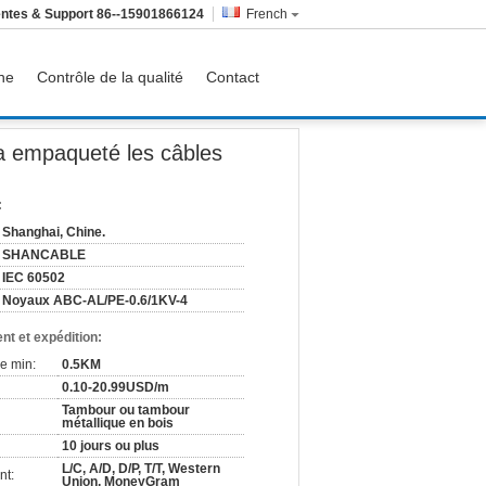
ntes & Support
86--15901866124
French
ine
Contrôle de la qualité
Contact
0.6KV/1KV pour la ligne électrique aérienne
 a empaqueté les câbles
:
Shanghai, Chine.
SHANCABLE
IEC 60502
Noyaux ABC-AL/PE-0.6/1KV-4
nt et expédition:
e min:
0.5KM
0.10-20.99USD/m
Tambour ou tambour
métallique en bois
10 jours ou plus
L/C, A/D, D/P, T/T, Western
nt:
Union, MoneyGram