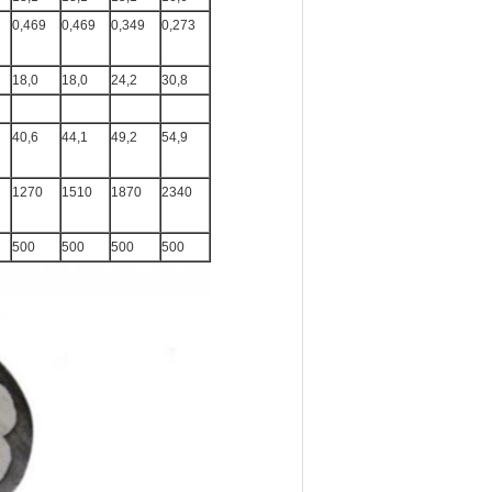
0,469
0,469
0,349
0,273
18,0
18,0
24,2
30,8
40,6
44,1
49,2
54,9
1270
1510
1870
2340
500
500
500
500