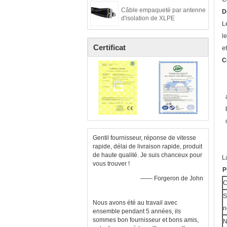
Câble empaqueté par antenne
D
d'isolation de XLPE
L
l
Certificat
e
C
Gentil fournisseur, réponse de vitesse
rapide, délai de livraison rapide, produit
de haute qualité. Je suis chanceux pour
L
vous trouver !
P
—— Forgeron de John
C
S
Nous avons été au travail avec
n
ensemble pendant 5 années, ils
sommes bon fournisseur et bons amis,
N