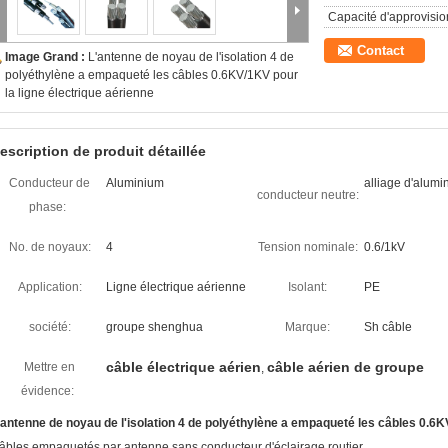
Capacité d'approvisi
Contact
Image Grand :
L'antenne de noyau de l'isolation 4 de
polyéthylène a empaqueté les câbles 0.6KV/1KV pour
la ligne électrique aérienne
escription de produit détaillée
Conducteur de
Aluminium
alliage d'alumi
conducteur neutre:
phase:
No. de noyaux:
4
Tension nominale:
0.6/1kV
Application:
Ligne électrique aérienne
Isolant:
PE
société:
groupe shenghua
Marque:
Sh câble
câble électrique aérien
câble aérien de groupe
Mettre en
,
évidence:
'antenne de noyau de l'isolation 4 de polyéthylène a empaqueté les câbles 0.6KV
âbles empaquetés par antenne sans conducteur d'éclairage routier