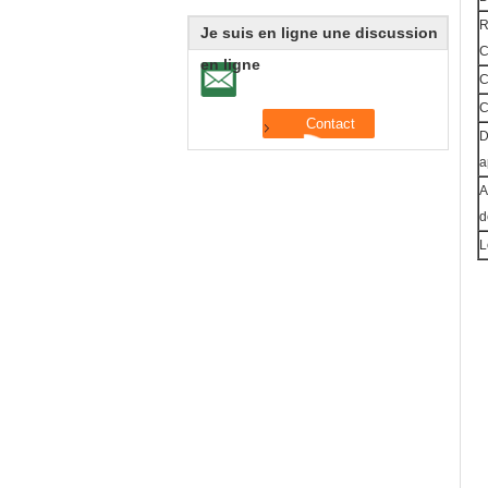
R
Je suis en ligne une discussion
C
en ligne
C
C
D
a
A
d
L