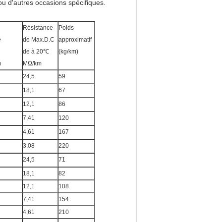
 ou d'autres occasions spécifiques.
Résistance
Poids
e
de Max.D.C
approximatif
de à 20℃
(kg/km)
m
MΩ/km
24,5
59
18,1
67
12,1
86
7,41
120
4,61
167
3,08
220
24,5
71
18,1
82
12,1
108
7,41
154
4,61
210