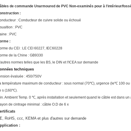
âbles de commande Unarmoured de PVC Non-examinés pour à l'intérieur/fossé
onstruction :
onducteur : Conducteur de cuivre solide ou échoué
nsualtion : PVC
aine : PVC
orme :
orme du CEI : LE CEI 60227, IEC60228
orme de la Chine : GB9330
'autres normes telles que les BS, le DIN et l'ICEA sur demande
onnées techniques
ension évaluée : 450/750V
a température maximum de conducteur : sous normal (70℃), urgence (le
℃
100 ou n
e s (160℃).
in. Ambient Temp. 0 ℃, après installation et seulement quand le câble est dans un à
ayon de cintrage minimal : câble O.D de 6 x
ertificats
E, RoHS, ccc, KEMA et plus d'autres sur demande
pplication :