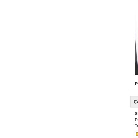
P
C
S
P
T