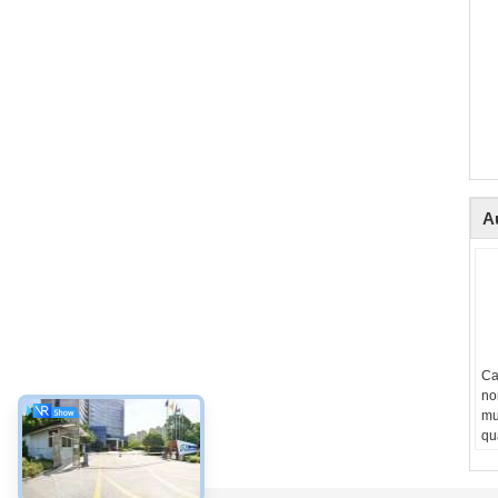
A
Ca
no
mu
qu
d'
ind
In