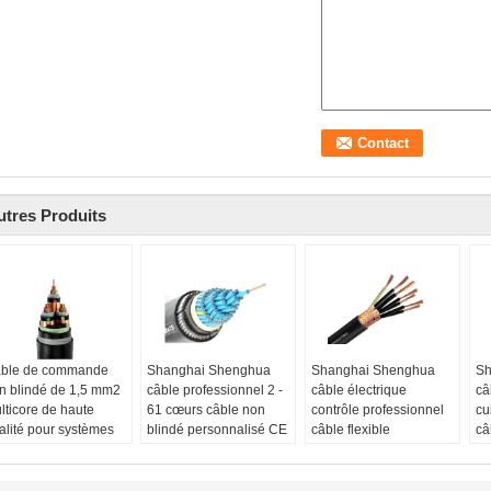
utres Produits
ble de commande
Shanghai Shenghua
Shanghai Shenghua
Sh
n blindé de 1,5 mm2
câble professionnel 2 -
câble électrique
câ
lticore de haute
61 cœurs câble non
contrôle professionnel
cu
alité pour systèmes
blindé personnalisé CE
câble flexible
câ
automatisation
KEMA certification
écologique CE KEMA
mu
ustrielle
Insualtion:
XLPE
certification
en
sistant:
PVC
Enveloppe:
PVC
écran:
Câblage cuivre
A