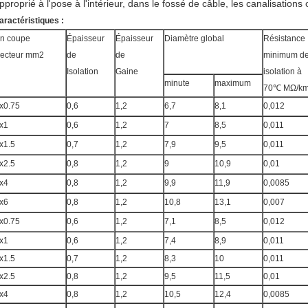
pproprié à l'pose à l'intérieur, dans le fossé de câble, les canalisations
aractéristiques :
n coupe
Épaisseur
Épaisseur
Diamètre global
Résistance
ecteur mm2
de
de
minimum d
Isolation
Gaine
isolation à
minute
maximum
70℃ MΩ/k
x0.75
0,6
1,2
6,7
8,1
0,012
x1
0,6
1,2
7
8,5
0,011
x1.5
0,7
1,2
7,9
9,5
0,011
x2.5
0,8
1,2
9
10,9
0,01
x4
0,8
1,2
9,9
11,9
0,0085
x6
0,8
1,2
10,8
13,1
0,007
x0.75
0,6
1,2
7,1
8,5
0,012
x1
0,6
1,2
7,4
8,9
0,011
x1.5
0,7
1,2
8,3
10
0,011
x2.5
0,8
1,2
9,5
11,5
0,01
x4
0,8
1,2
10,5
12,4
0,0085