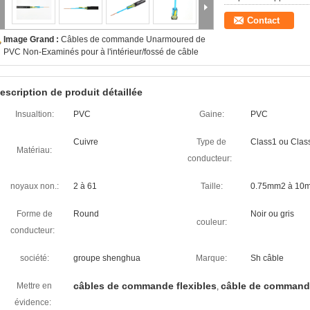
Contact
Image Grand :
Câbles de commande Unarmoured de
PVC Non-Examinés pour à l'intérieur/fossé de câble
escription de produit détaillée
Insualtion:
PVC
Gaine:
PVC
Cuivre
Type de
Class1 ou Clas
Matériau:
conducteur:
noyaux non.:
2 à 61
Taille:
0.75mm2 à 10
Forme de
Round
Noir ou gris
couleur:
conducteur:
société:
groupe shenghua
Marque:
Sh câble
câbles de commande flexibles
câble de command
Mettre en
,
évidence: