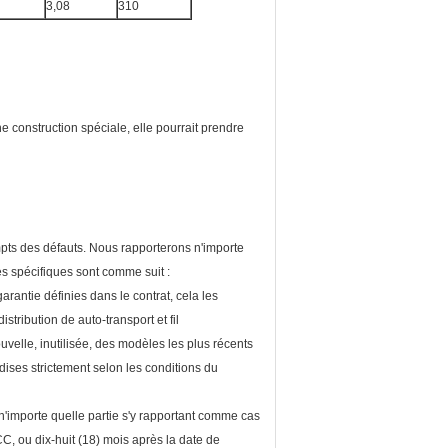
3,08
310
ne construction spéciale, elle pourrait prendre
mpts des défauts. Nous rapporterons n'importe
es spécifiques sont comme suit :
antie définies dans le contrat, cela les
stribution de auto-transport et fil
velle, inutilisée, des modèles les plus récents
ises strictement selon les conditions du
'importe quelle partie s'y rapportant comme cas
CC, ou dix-huit (18) mois après la date de