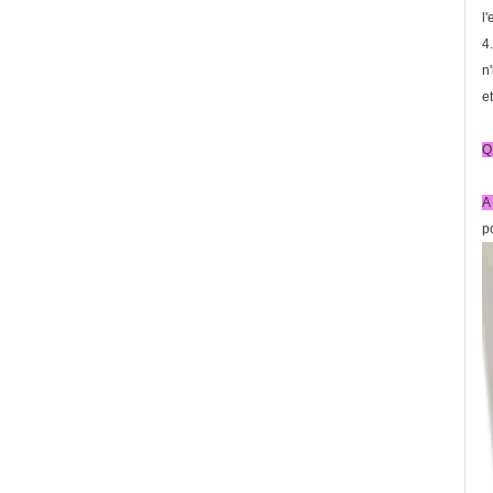
l
4
n
e
Q 
A 
p