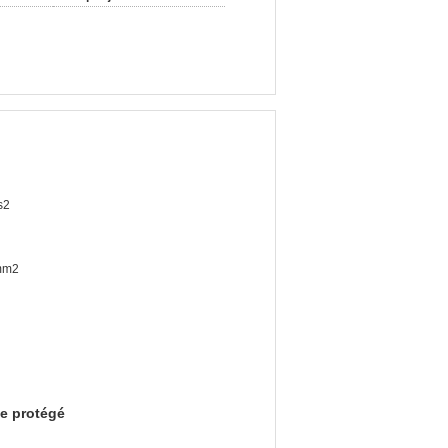
s2
mm2
e protégé