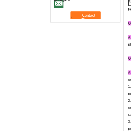
3
F
Q 
A 
p
Q 
A 
q
1
m
2
o
co
3
p