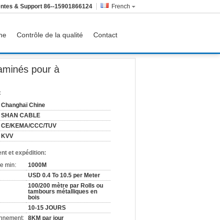
ntes & Support
86--15901866124
French
ine
Contrôle de la qualité
Contact
 câble
minés pour à
:
Changhaï Chine
SHAN CABLE
CE/KEMA/CCC/TUV
KVV
nt et expédition:
e min:
1000M
USD 0.4 To 10.5 per Meter
100/200 mètre par Rolls ou
tambours métalliques en
bois
10-15 JOURS
onnement:
8KM par jour