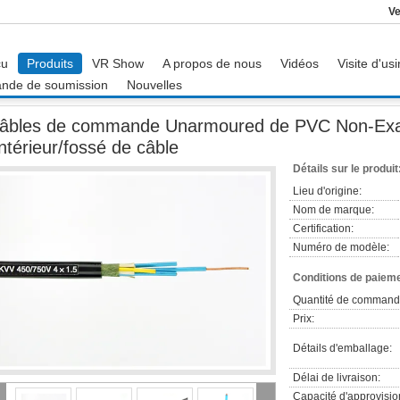
Ve
çu
Produits
VR Show
A propos de nous
Vidéos
Visite d'us
nde de soumission
Nouvelles
bles de commande Unarmoured de PVC Non-Examinés pour à l'intérieur/fossé de
âbles de commande Unarmoured de PVC Non-Exa
'intérieur/fossé de câble
Détails sur le produit
Lieu d'origine:
Nom de marque:
Certification:
Numéro de modèle:
Conditions de paieme
Quantité de command
Prix:
Détails d'emballage:
Délai de livraison:
Capacité d'approvisi