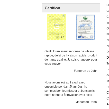
C
Certificat
C
C
I
G
N
N
N
Gentil fournisseur, réponse de vitesse
D
rapide, délai de livraison rapide, produit
D
de haute qualité. Je suis chanceux pour
T
vous trouver !
L
—— Forgeron de John
d
M
Nous avons été au travail avec
ensemble pendant 5 années, ils
R
sommes bon fournisseur et bons amis,
C
notre honneur à travailler avec elles.
C
—— Mohamed Rebai
A