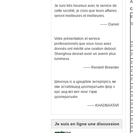
A
Je suis très heureux avec le service de
C
cette société, je crois que leurs affaires
seront meilleures et meilleures.
E
S
—— Daniel
Votre présentation et service
professionnels que vous nous avez
2
donnés ont mérité une ovation debout.
Shenghua devrait avoir un avenir plus
2
lumineux.
2
—— Rendell Brewster
2
2
Шенгхуа іс а цредібле энтерпрісэ, ве
хве эстаблішед цооператыён фор з
2
ерс анд віл кеп лонг тэрм
3
цооператыён.
3
—— KHADBAATAR
3
3
Je suis en ligne une discussion
3
en ligne