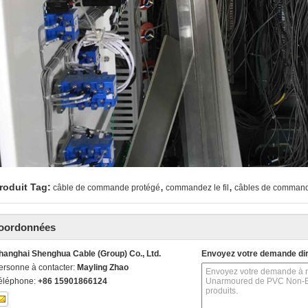
,
,
roduit Tag:
câble de commande protégé
commandez le fil
câbles de commande
oordonnées
hanghai Shenghua Cable (Group) Co., Ltd.
Envoyez votre demande di
ersonne à contacter:
Mayling Zhao
éléphone:
+86 15901866124