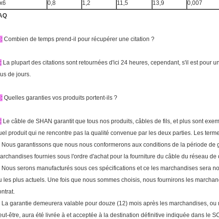
x6
0,8
1,2
11,5
13,9
0,007
AQ
:
Combien de temps prend-il pour récupérer une citation ?
:
La plupart des citations sont retournées d'ici 24 heures, cependant, s'il est pour u
lus de jours.
:
Quelles garanties vos produits portent-ils ?
:
Le câble de SHAN garantit que tous nos produits, câbles de fils, et plus sont exe
uel produit qui ne rencontre pas la qualité convenue par les deux parties. Les term
. Nous garantissons que nous nous conformerons aux conditions de la période de gar
archandises fournies sous l'ordre d'achat pour la fourniture du câble du réseau de di
. Nous serons manufacturés sous ces spécifications et ce les marchandises sera nou
u les plus actuels. Une fois que nous sommes choisis, nous fournirons les marchand
ntrat.
. La garantie demeurera valable pour douze (12) mois après les marchandises, ou n
eut-être, aura été livrée à et acceptée à la destination définitive indiquée dans le S