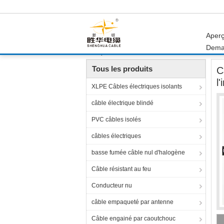
Aper
Dema
Aperçu
Produits
câbles de commande
Câ
Tous les produits
C
l
XLPE Câbles électriques isolants
câble électrique blindé
PVC câbles isolés
câbles électriques
basse fumée câble nul d'halogène
Câble résistant au feu
Conducteur nu
câble empaqueté par antenne
Câble engainé par caoutchouc