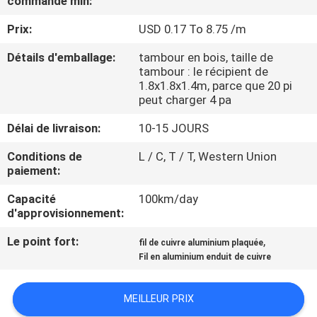
commande min:
DE
Prix:
USD 0.17 To 8.75 /m
NOUS
Détails d'emballage:
tambour en bois, taille de
tambour : le récipient de
VISITE
1.8x1.8x1.4m, parce que 20 pi
D'USINE
peut charger 4 pa
Délai de livraison:
10-15 JOURS
CONTRÔLE
Conditions de
L / C, T / T, Western Union
DE
paiement:
LA
Capacité
100km/day
d'approvisionnement:
QUALITÉ
Le point fort:
,
fil de cuivre aluminium plaquée
Fil en aluminium enduit de cuivre
CONTACT
MEILLEUR PRIX
NOUVELLES