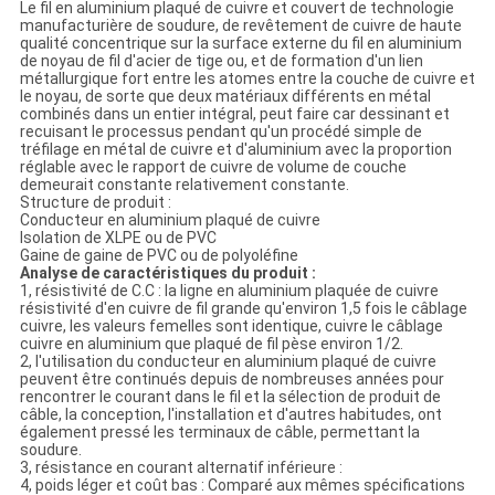
POLITIQUE
Le fil en aluminium plaqué de cuivre et couvert de technologie
manufacturière de soudure, de revêtement de cuivre de haute
DE
qualité concentrique sur la surface externe du fil en aluminium
de noyau de fil d'acier de tige ou, et de formation d'un lien
CONFIDENTIALITÉ
métallurgique fort entre les atomes entre la couche de cuivre et
le noyau, de sorte que deux matériaux différents en métal
combinés dans un entier intégral, peut faire car dessinant et
recuisant le processus pendant qu'un procédé simple de
tréfilage en métal de cuivre et d'aluminium avec la proportion
réglable avec le rapport de cuivre de volume de couche
demeurait constante relativement constante.
Structure de produit :
Conducteur en aluminium plaqué de cuivre
Isolation de XLPE ou de PVC
Gaine de gaine de PVC ou de polyoléfine
Analyse de caractéristiques du produit :
1, résistivité de C.C : la ligne en aluminium plaquée de cuivre
résistivité d'en cuivre de fil grande qu'environ 1,5 fois le câblage
cuivre, les valeurs femelles sont identique, cuivre le câblage
cuivre en aluminium que plaqué de fil pèse environ 1/2.
2, l'utilisation du conducteur en aluminium plaqué de cuivre
peuvent être continués depuis de nombreuses années pour
rencontrer le courant dans le fil et la sélection de produit de
câble, la conception, l'installation et d'autres habitudes, ont
également pressé les terminaux de câble, permettant la
soudure.
3, résistance en courant alternatif inférieure :
4, poids léger et coût bas : Comparé aux mêmes spécifications