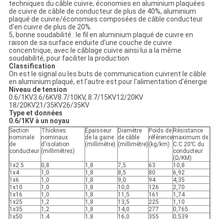
techniques du câble cuivre, économies en aluminium plaquées
de cuivre de câble de conducteur de plus de 40%, aluminium
plaqué de cuivre/économies composées de câble conducteur
d'en cuivre de plus de 20%.
5, bonne soudabilité : le fil en aluminium plaqué de cuivre en
raison de sa surface enduite d'une couche de cuivre
concentrique, avec le câblage cuivre ainsi lui a la même
soudabilité, pour faciliter la production
Classification
On est le signal ou les buts de communication cuivrent le câble
en aluminium plaqué, et l'autre est pour l'alimentation d'énergie
Niveau de tension
0.6/1KV3.6/6KV8.7/10KV, 8.7/15KV12/20KV
18/20KV21/35KV26/35KV
Type et données
0.6/1KV à un noyau
Section
Thicknes
Épaisseur
Diamètre
Poids de
Résistance
nominale
nominaux
de la gaine
de câble
référence
maximum de
de
d'isolation
(millimètre)
(millimètre)
(kg/km)
C.C 20℃ du
conducteur
(millimètres)
conducteur
(Ω/KM)
1x2.5
0,8
1,8
7,5
63
10,8
1x4
1,0
1,8
8,5
80
6,92
1x6
1,0
1,8
9,0
94
4,35
1x10
1,0
1,8
10,0
126
2,70
1x16
1,0
1,8
11,5
161
1,74
1x25
1,2
1,8
13,5
225
1,10
1x35
1,2
1,8
14,0
277
0,765
1x50
1,4
1,8
16,0
355
0,539