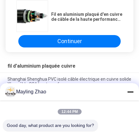
Fil en aluminium plaqué d'en cuivre
de câble de la haute performance
CCA, fil en aluminium enduit de
cuivre
Continuer
fil d'aluminium plaquée cuivre
Shanghai Shenghua PVC isolé câble électrique en cuivre solide
Xlpe câble CCA haute performance
Mayling Zhao
Câble CCA de haute performance de fil en aluminium plaqué
de cuivre solide isolé par PVC
12:44 PM
Fil de conducteur en aluminium plaqué de cuivre d'écran en
plastique d'AL-Foil de veste de PVC pour le courant électrique
Good day, what product are you looking for?
Catégories populaires
Tous