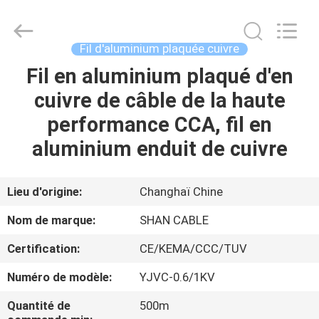
Shanghai
Shenghua
Cable
(Group)
Co.,
Fil d'aluminium plaquée cuivre
Ltd..
All
Fil en aluminium plaqué d'en
APERÇU
Rights
Reserved.
cuivre de câble de la haute
PRODUITS
performance CCA, fil en
aluminium enduit de cuivre
VIDÉOS
Lieu d'origine:
Changhaï Chine
VR
Nom de marque:
SHAN CABLE
SHOW
Certification:
CE/KEMA/CCC/TUV
A
Numéro de modèle:
YJVC-0.6/1KV
PROPOS
Quantité de
500m