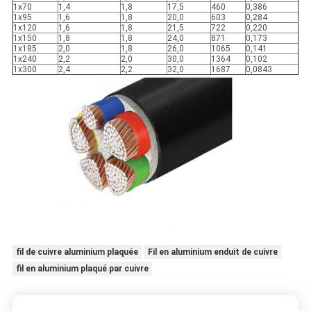
1x70
1,4
1,8
17,5
460
0,386
1x95
1,6
1,8
20,0
603
0,284
1x120
1,6
1,8
21,5
722
0,220
1x150
1,8
1,8
24,0
871
0,173
1x185
2,0
1,8
26,0
1065
0,141
1x240
2,2
2,0
30,0
1364
0,102
1x300
2,4
2,2
32,0
1687
0,0843
fil de cuivre aluminium plaquée
Fil en aluminium enduit de cuivre
fil en aluminium plaqué par cuivre