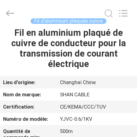
Shanghai
Shenghua
Cable
(Group)
Co.,
Fil d'aluminium plaquée cuivre
Ltd..
All
Fil en aluminium plaqué de
APERÇU
Rights
Reserved.
cuivre de conducteur pour la
PRODUITS
transmission de courant
électrique
VIDÉOS
Lieu d'origine:
Changhaï Chine
VR
Nom de marque:
SHAN CABLE
SHOW
Certification:
CE/KEMA/CCC/TUV
A
Numéro de modèle:
YJVC-0.6/1KV
PROPOS
Quantité de
500m