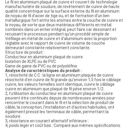
POLITIQUE
Le fil en aluminium plaqué de cuivre et couvert de technologie
manufacturière de soudure, de revêtement de cuivre de haute
DE
qualité concentrique sur la surface externe du fil en aluminium
de noyau de fil d'acier de tige ou, et de formation d'un lien
CONFIDENTIALITÉ
métallurgique fort entre les atomes entre la couche de cuivre et
le noyau, de sorte que deux matériaux différents en métal
combinés dans un entier intégral, peut faire car dessinant et
recuisant le processus pendant qu'un procédé simple de
tréfilage en métal de cuivre et d'aluminium avec la proportion
réglable avec le rapport de cuivre de volume de couche
demeurait constante relativement constante.
Structure de produit :
Conducteur en aluminium plaqué de cuivre
Isolation de XLPE ou de PVC
Gaine de gaine de PVC ou de polyoléfine
Analyse de caractéristiques du produit :
1, résistivité de C.C : la ligne en aluminium plaquée de cuivre
résistivité d'en cuivre de fil grande qu'environ 1,5 fois le câblage
cuivre, les valeurs femelles sont identique, cuivre le câblage
cuivre en aluminium que plaqué de fil pèse environ 1/2.
2, l'utilisation du conducteur en aluminium plaqué de cuivre
peuvent être continués depuis de nombreuses années pour
rencontrer le courant dans le fil et la sélection de produit de
câble, la conception, l'installation et d'autres habitudes, ont
également pressé les terminaux de câble, permettant la
soudure.
3, résistance en courant alternatif inférieure :
4, poids léger et coût bas : Comparé aux mêmes spécifications