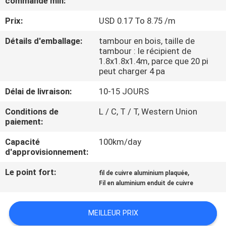
commande min:
DE
Prix:
USD 0.17 To 8.75 /m
NOUS
Détails d'emballage:
tambour en bois, taille de
tambour : le récipient de
VISITE
1.8x1.8x1.4m, parce que 20 pi
D'USINE
peut charger 4 pa
Délai de livraison:
10-15 JOURS
CONTRÔLE
Conditions de
L / C, T / T, Western Union
DE
paiement:
LA
Capacité
100km/day
d'approvisionnement:
QUALITÉ
Le point fort:
,
fil de cuivre aluminium plaquée
Fil en aluminium enduit de cuivre
CONTACT
MEILLEUR PRIX
NOUVELLES