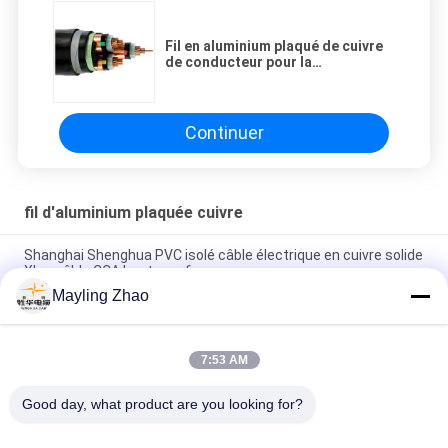
Fil en aluminium plaqué de cuivre
de conducteur pour la
transmission de courant
électrique
Continuer
fil d'aluminium plaquée cuivre
Shanghai Shenghua PVC isolé câble électrique en cuivre solide
Xlpe câble CCA haute performance
Mayling Zhao
Câble CCA de haute performance de fil en aluminium plaqué
de cuivre solide isolé par PVC
7:53 AM
Fil de conducteur en aluminium plaqué de cuivre d'écran en
plastique d'AL-Foil de veste de PVC pour le courant électrique
Good day, what product are you looking for?
Catégories populaires
Tous