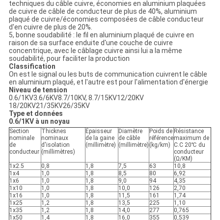
techniques du câble cuivre, économies en aluminium plaquées
de cuivre de câble de conducteur de plus de 40%, aluminium
plaqué de cuivre/économies composées de câble conducteur
d'en cuivre de plus de 20%.
5, bonne soudabilité : le fil en aluminium plaqué de cuivre en
raison de sa surface enduite d'une couche de cuivre
concentrique, avec le câblage cuivre ainsi lui a la même
soudabilité, pour faciliter la production
Classification
On est le signal ou les buts de communication cuivrent le câble
en aluminium plaqué, et l'autre est pour l'alimentation d'énergie
Niveau de tension
0.6/1KV3.6/6KV8.7/10KV, 8.7/15KV12/20KV
18/20KV21/35KV26/35KV
Type et données
0.6/1KV à un noyau
Section
Thicknes
Épaisseur
Diamètre
Poids de
Résistance
nominale
nominaux
de la gaine
de câble
référence
maximum de
de
d'isolation
(millimètre)
(millimètre)
(kg/km)
C.C 20℃ du
conducteur
(millimètres)
conducteur
(Ω/KM)
1x2.5
0,8
1,8
7,5
63
10,8
1x4
1,0
1,8
8,5
80
6,92
1x6
1,0
1,8
9,0
94
4,35
1x10
1,0
1,8
10,0
126
2,70
1x16
1,0
1,8
11,5
161
1,74
1x25
1,2
1,8
13,5
225
1,10
1x35
1,2
1,8
14,0
277
0,765
1x50
1,4
1,8
16,0
355
0,539