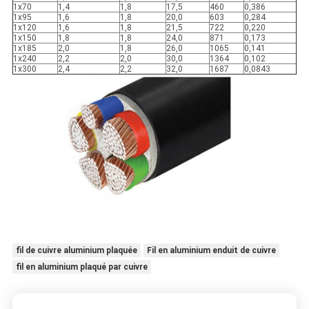
1x70
1,4
1,8
17,5
460
0,386
1x95
1,6
1,8
20,0
603
0,284
1x120
1,6
1,8
21,5
722
0,220
1x150
1,8
1,8
24,0
871
0,173
1x185
2,0
1,8
26,0
1065
0,141
1x240
2,2
2,0
30,0
1364
0,102
1x300
2,4
2,2
32,0
1687
0,0843
fil de cuivre aluminium plaquée
Fil en aluminium enduit de cuivre
fil en aluminium plaqué par cuivre