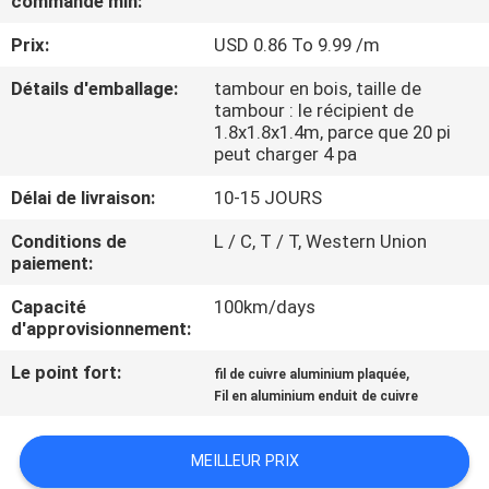
commande min:
DE
Prix:
USD 0.86 To 9.99 /m
NOUS
Détails d'emballage:
tambour en bois, taille de
tambour : le récipient de
VISITE
1.8x1.8x1.4m, parce que 20 pi
D'USINE
peut charger 4 pa
Délai de livraison:
10-15 JOURS
CONTRÔLE
Conditions de
L / C, T / T, Western Union
DE
paiement:
LA
Capacité
100km/days
d'approvisionnement:
QUALITÉ
Le point fort:
,
fil de cuivre aluminium plaquée
Fil en aluminium enduit de cuivre
CONTACT
MEILLEUR PRIX
NOUVELLES