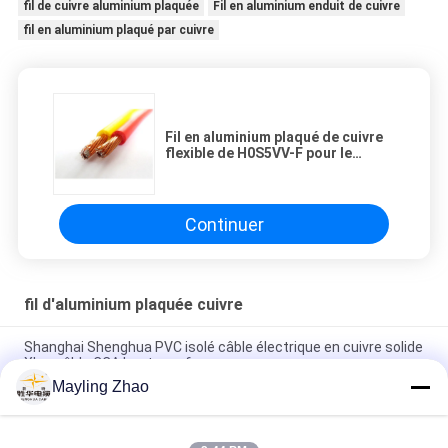
fil de cuivre aluminium plaquée
Fil en aluminium enduit de cuivre
fil en aluminium plaqué par cuivre
Fil en aluminium plaqué de cuivre
flexible de H0S5VV-F pour le
système de distribution
électrique
Continuer
fil d'aluminium plaquée cuivre
Shanghai Shenghua PVC isolé câble électrique en cuivre solide
Xlpe câble CCA haute performance
Mayling Zhao
Câble CCA de haute performance de fil en aluminium plaqué
de cuivre solide isolé par PVC