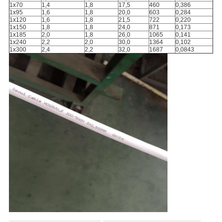
1x70
1,4
1,8
17,5
460
0,386
1x95
1,6
1,8
20,0
603
0,284
1x120
1,6
1,8
21,5
722
0,220
1x150
1,8
1,8
24,0
871
0,173
1x185
2,0
1,8
26,0
1065
0,141
1x240
2,2
2,0
30,0
1364
0,102
1x300
2,4
2,2
32,0
1687
0,0843