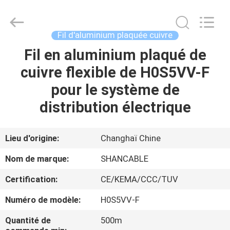
Shanghai
Shenghua
Cable
(Group)
Co.,
Fil d'aluminium plaquée cuivre
Ltd..
All
Fil en aluminium plaqué de
APERÇU
Rights
Reserved.
cuivre flexible de H0S5VV-F
PRODUITS
pour le système de
distribution électrique
VIDÉOS
Lieu d'origine:
Changhaï Chine
VR
Nom de marque:
SHANCABLE
SHOW
Certification:
CE/KEMA/CCC/TUV
A
Numéro de modèle:
H0S5VV-F
PROPOS
Quantité de
500m