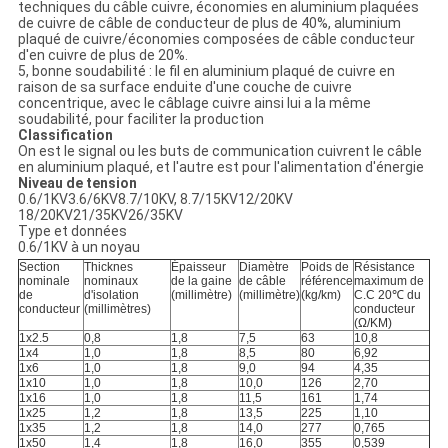
techniques du câble cuivre, économies en aluminium plaquées
de cuivre de câble de conducteur de plus de 40%, aluminium
plaqué de cuivre/économies composées de câble conducteur
d'en cuivre de plus de 20%.
5, bonne soudabilité : le fil en aluminium plaqué de cuivre en
raison de sa surface enduite d'une couche de cuivre
concentrique, avec le câblage cuivre ainsi lui a la même
soudabilité, pour faciliter la production
Classification
On est le signal ou les buts de communication cuivrent le câble
en aluminium plaqué, et l'autre est pour l'alimentation d'énergie
Niveau de tension
0.6/1KV3.6/6KV8.7/10KV, 8.7/15KV12/20KV
18/20KV21/35KV26/35KV
Type et données
0.6/1KV à un noyau
Section
Thicknes
Épaisseur
Diamètre
Poids de
Résistance
nominale
nominaux
de la gaine
de câble
référence
maximum de
de
d'isolation
(millimètre)
(millimètre)
(kg/km)
C.C 20℃ du
conducteur
(millimètres)
conducteur
(Ω/KM)
1x2.5
0,8
1,8
7,5
63
10,8
1x4
1,0
1,8
8,5
80
6,92
1x6
1,0
1,8
9,0
94
4,35
1x10
1,0
1,8
10,0
126
2,70
1x16
1,0
1,8
11,5
161
1,74
1x25
1,2
1,8
13,5
225
1,10
1x35
1,2
1,8
14,0
277
0,765
1x50
1,4
1,8
16,0
355
0,539