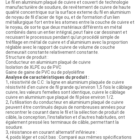
POLITIQUE
Le fil en aluminium plaqué de cuivre et couvert de technologie
manufacturière de soudure, de revêtement de cuivre de haute
DE
qualité concentrique sur la surface externe du fil en aluminium
de noyau de fil d'acier de tige ou, et de formation d'un lien
CONFIDENTIALITÉ
métallurgique fort entre les atomes entre la couche de cuivre et
le noyau, de sorte que deux matériaux différents en métal
combinés dans un entier intégral, peut faire car dessinant et
recuisant le processus pendant qu'un procédé simple de
tréfilage en métal de cuivre et d'aluminium avec la proportion
réglable avec le rapport de cuivre de volume de couche
demeurait constante relativement constante.
Structure de produit :
Conducteur en aluminium plaqué de cuivre
Isolation de XLPE ou de PVC
Gaine de gaine de PVC ou de polyoléfine
Analyse de caractéristiques du produit :
1, résistivité de C.C : la ligne en aluminium plaquée de cuivre
résistivité d'en cuivre de fil grande qu'environ 1,5 fois le câblage
cuivre, les valeurs femelles sont identique, cuivre le câblage
cuivre en aluminium que plaqué de fil pèse environ 1/2.
2, l'utilisation du conducteur en aluminium plaqué de cuivre
peuvent être continués depuis de nombreuses années pour
rencontrer le courant dans le fil et la sélection de produit de
câble, la conception, l'installation et d'autres habitudes, ont
également pressé les terminaux de câble, permettant la
soudure.
3, résistance en courant alternatif inférieure :
4, poids léger et coût bas : Comparé aux mêmes spécifications