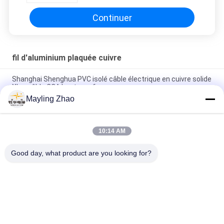
Continuer
fil d'aluminium plaquée cuivre
Shanghai Shenghua PVC isolé câble électrique en cuivre solide
Xlpe câble CCA haute performance
Mayling Zhao
Câble CCA de haute performance de fil en aluminium plaqué
de cuivre solide isolé par PVC
10:14 AM
Fil de conducteur en aluminium plaqué de cuivre d'écran en
plastique d'AL-Foil de veste de PVC pour le courant électrique
Good day, what product are you looking for?
Catégories populaires
Tous
XLPE Câbles 
Câble Électrique 
Électriques Isolants
Blindé