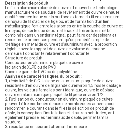
POLITIQUE
Description de produit
DE
Le fil en aluminium plaqué de cuivre et couvert de technologie
manufacturière de soudure, de revêtement de cuivre de haute
qualité concentrique sur la surface externe du fil en aluminium
CONFIDENTIALITÉ
de noyau de fil d'acier de tige ou, et de formation d'un lien
métallurgique fort entre les atomes entre la couche de cuivre et
le noyau, de sorte que deux matériaux différents en métal
combinés dans un entier intégral, peut faire car dessinant et
recuisant le processus pendant qu'un procédé simple de
tréfilage en métal de cuivre et d'aluminium avec la proportion
réglable avec le rapport de cuivre de volume de couche
demeurait constante relativement constante.
Structure de produit :
Conducteur en aluminium plaqué de cuivre
Isolation de XLPE ou de PVC
Gaine de gaine de PVC ou de polyoléfine
Analyse de caractéristiques du produit :
1, résistivité de C.C : la ligne en aluminium plaquée de cuivre
résistivité d'en cuivre de fil grande qu'environ 1,5 fois le câblage
cuivre, les valeurs femelles sont identique, cuivre le câblage
cuivre en aluminium que plaqué de fil pèse environ 1/2.
2, l'utilisation du conducteur en aluminium plaqué de cuivre
peuvent être continués depuis de nombreuses années pour
rencontrer le courant dans le fil et la sélection de produit de
câble, la conception, l'installation et d'autres habitudes, ont
également pressé les terminaux de câble, permettant la
soudure.
3, résistance en courant alternatif inférieure :