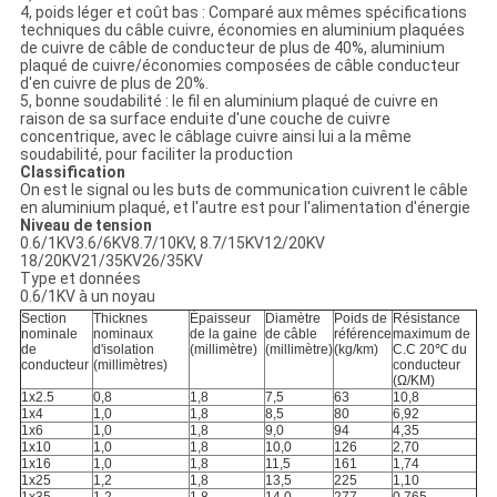
4, poids léger et coût bas : Comparé aux mêmes spécifications
techniques du câble cuivre, économies en aluminium plaquées
de cuivre de câble de conducteur de plus de 40%, aluminium
plaqué de cuivre/économies composées de câble conducteur
d'en cuivre de plus de 20%.
5, bonne soudabilité : le fil en aluminium plaqué de cuivre en
raison de sa surface enduite d'une couche de cuivre
concentrique, avec le câblage cuivre ainsi lui a la même
soudabilité, pour faciliter la production
Classification
On est le signal ou les buts de communication cuivrent le câble
en aluminium plaqué, et l'autre est pour l'alimentation d'énergie
Niveau de tension
0.6/1KV3.6/6KV8.7/10KV, 8.7/15KV12/20KV
18/20KV21/35KV26/35KV
Type et données
0.6/1KV à un noyau
Section
Thicknes
Épaisseur
Diamètre
Poids de
Résistance
nominale
nominaux
de la gaine
de câble
référence
maximum de
de
d'isolation
(millimètre)
(millimètre)
(kg/km)
C.C 20℃ du
conducteur
(millimètres)
conducteur
(Ω/KM)
1x2.5
0,8
1,8
7,5
63
10,8
1x4
1,0
1,8
8,5
80
6,92
1x6
1,0
1,8
9,0
94
4,35
1x10
1,0
1,8
10,0
126
2,70
1x16
1,0
1,8
11,5
161
1,74
1x25
1,2
1,8
13,5
225
1,10