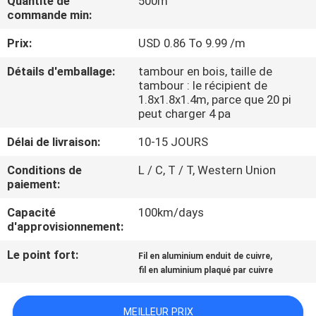
Quantité de
500m
DE
commande min:
NOUS
Prix:
USD 0.86 To 9.99 /m
Détails d'emballage:
tambour en bois, taille de
VISITE
tambour : le récipient de
D'USINE
1.8x1.8x1.4m, parce que 20 pi
peut charger 4 pa
Délai de livraison:
10-15 JOURS
CONTRÔLE
DE
Conditions de
L / C, T / T, Western Union
paiement:
LA
Capacité
100km/days
QUALITÉ
d'approvisionnement:
Le point fort:
,
Fil en aluminium enduit de cuivre
CONTACT
fil en aluminium plaqué par cuivre
NOUVELLES
MEILLEUR PRIX