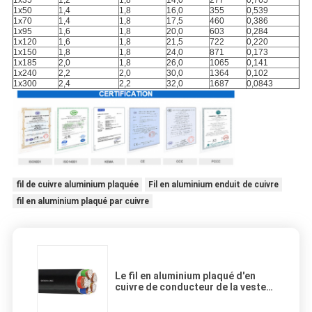
1x35
1,2
1,8
14,0
277
0,765
1x50
1,4
1,8
16,0
355
0,539
1x70
1,4
1,8
17,5
460
0,386
1x95
1,6
1,8
20,0
603
0,284
1x120
1,6
1,8
21,5
722
0,220
1x150
1,8
1,8
24,0
871
0,173
1x185
2,0
1,8
26,0
1065
0,141
1x240
2,2
2,0
30,0
1364
0,102
1x300
2,4
2,2
32,0
1687
0,0843
fil de cuivre aluminium plaquée
Fil en aluminium enduit de cuivre
fil en aluminium plaqué par cuivre
Le fil en aluminium plaqué d'en
cuivre de conducteur de la veste
de PVC CCA, cuivrent le fil en
aluminium plaqué