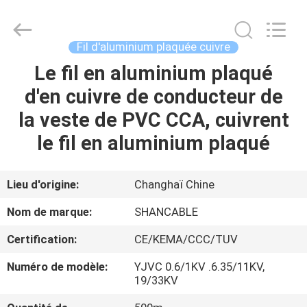
Shanghai
Shenghua
Cable
(Group)
Co.,
Fil d'aluminium plaquée cuivre
Ltd..
All
Le fil en aluminium plaqué
APERÇU
Rights
Reserved.
d'en cuivre de conducteur de
PRODUITS
la veste de PVC CCA, cuivrent
le fil en aluminium plaqué
VIDÉOS
Lieu d'origine:
Changhaï Chine
VR
Nom de marque:
SHANCABLE
SHOW
Certification:
CE/KEMA/CCC/TUV
A
Numéro de modèle:
YJVC 0.6/1KV .6.35/11KV,
19/33KV
PROPOS