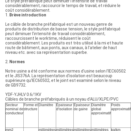
POLITIQUE
Le style préfabriqué peut diminuer l'intensité de travail
considérablement, raccourcir le temps de travail, et réduire le
DE
coût considérablement.
1.
Brève introduction
CONFIDENTIALITÉ
Le câble de branche préfabriqué est un nouveau genre de
produits de distribution de basse tension, le style préfabriqué
peut diminuer l'intensité de travail considérablement,
raccourcissent le worktime, réduisent le coût
considérablement. Les produits est très utilisé à la mi et haute
route de bâtiment, aux ponts, aux canaux, à l'atelier de haut
niveau etc. avec sa représentation superbe.
2.
Normes
Notre usine a été conforme aux normes d'usine selon l'IEC60502
et le JIS376A. La représentation d'isolation est beaucoup
supérieure qu'IEC60502, et le joint est examiné selon le niveau
de GB9732.
YDF-YJHLV 0.6/1KV
Câbles de branche préfabriqués à un noyau d'ALU/XLPE/PVC
Secteur
Forme et
Diamètre
Épaisseur
Épaisseur
Diamètre
Poids
nominal de
structure
d'isolation
de gaine
global
approximatif
conducteur
approximatif
mm2
millimètres
millimètres
millimètres
millimètres
kg/km