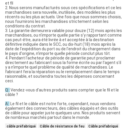
et fil
2. Nous serons manufacturés sous ces spécifications et ce les
marchandises sera nouvelle, inutilisée, des modèles les plus
récents ou les plus actuels. Une fois que nous sommes choisis,
nous fournirons les marchandises strictement selon les
conditions du contrat.
3. La garantie demeurera valable pour douze (12) mois après les
marchandises, ou n'importe quelle partie s'y rapportant comme
cas peut-être, aura été livrée à et acceptée à la destination
définitive indiquée dans le SCC, ou dix-huit (18) mois après la
date de l'expédition du port ou de l'endroit du chargement dans
le pays d'origine, n'importe quelle période conclut plus tôt.
4. Pendant l'acheteur de période de garantie peut proclamer
directement au fabricant sous la forme écrite ou par l'agent s'il
y a n'importe quel problème de qualité de marchandises. Le
fabricant fera la réparation ou le remplacement dans le temps
raisonnable, et soutiendra toutes les dépenses concernant
ceci.
Q :
Vendez-vous d'autres produits sans compter que le fil et le
câble ?
A :
Le fil et le câble est notre forte, cependant, nous vendons
également des connecteurs, des câbles équipés et des outils
de câble pour appeler juste quelques uns. Nos produits servent
de nombreux marchés partout dans le monde.
câble préfabriqué
Câble de résistance de feu
Câble préfabriqué