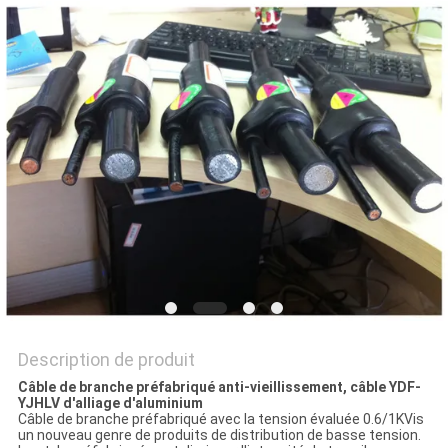
BLOG
DEMANDE
DE
SOUMISSION
NEWS
PLAN
DU
Description de produit
SITE
Câble de branche préfabriqué anti-vieillissement, câble YDF-
YJHLV d'alliage d'aluminium
Câble de branche préfabriqué avec la tension évaluée 0.6/1KVis
un nouveau genre de produits de distribution de basse tension.