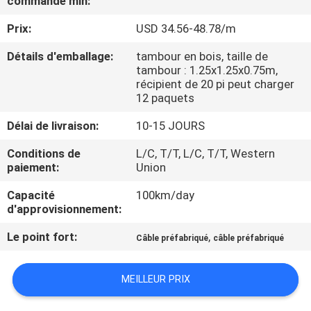
commande min:
DE
Prix:
USD 34.56-48.78/m
NOUS
Détails d'emballage:
tambour en bois, taille de
tambour : 1.25x1.25x0.75m,
VISITE
récipient de 20 pi peut charger
D'USINE
12 paquets
Délai de livraison:
10-15 JOURS
CONTRÔLE
Conditions de
L/C, T/T, L/C, T/T, Western
DE
paiement:
Union
LA
Capacité
100km/day
d'approvisionnement:
QUALITÉ
Le point fort:
,
Câble préfabriqué
câble préfabriqué
CONTACT
MEILLEUR PRIX
NOUVELLES