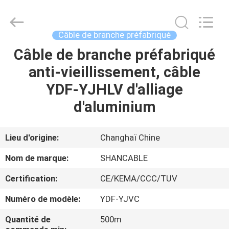
Shanghai
Shenghua
Cable
(Group)
Co.,
Câble de branche préfabriqué
Ltd..
All
Câble de branche préfabriqué
APERÇU
Rights
Reserved.
anti-vieillissement, câble
PRODUITS
YDF-YJHLV d'alliage
d'aluminium
VIDÉOS
Lieu d'origine:
Changhaï Chine
VR
Nom de marque:
SHANCABLE
SHOW
Certification:
CE/KEMA/CCC/TUV
A
Numéro de modèle:
YDF-YJVC
PROPOS
Quantité de
500m