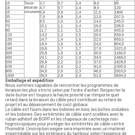
10
Toron
3,7
0,7
1,4
9,0
95
étroit de
16
4,7
0,7
1,4
9,5
120
circulaire
25
5,9
0,9
1,4
11,5
1900
35
7,0
0,9
1,4
12,0
207,0
50
8,5
1,0
1,4
14,0
245,0
70
10,1
1,1
1,4
16,0
336,0
95
11,7
1,1
1,5
18,0
455,0
120
13,2
1,2
1,5
20,0
550,0
150
14,7
1,4
1,6
22,0
650,0
185
16,4
1,6
1,6
24,0
804,0
240
18,6
1,7
1,7
27,0
1021,0
300
20,8
1,8
1,8
30,0
1160,0
400
24,1
2,0
1,9
34,0
1469,0
500
26,9
2,2
2,0
37,0
1829,0
630
30,2
2,4
2,2
41,0
2305,0
800
34,8
2,6
2,3
46,0
2910,0
1000
39,0
2,8
2,4
51,0
3604,0
Emballage et expédition
Nous sommes capables de rencontrer les programmes de
livraison les plus stricts selon par l'ordre d'achat. Respecter la
date-butoir est toujours la haute priorité car n'importe quel
retard dans la livraison du câble peut contribuer au retard de
projet et au dépassement de coût globaux.
Le câble est fourni dans les bobines en bois, les boîtes ondulées
et les bobines. Des extrémités de câble sont scellées avec le
ruban adhésif de BOPP et les chapeaux de cachetage non-
hygroscopiques pour protéger les extrémités de câble contre
l'humidité. L'inscription exigée sera imprimée avec un matériel
imperméable sur les extérieurs du tambour selon l'exigence de