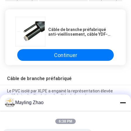
Câble de branche préfabriqué
anti-vieillissement, câble YDF-
YJHLV d'alliage d'aluminium
Continuer
Câble de branche préfabriqué
Le PVC isolé par XLPE a engainé la représentation élevée
préfabriquée d'isolation de câble de branche
Mayling Zhao
Varie le câble de branchement préfabriqué de finition de
connecteur avec le matériel différent d'isolation
6:38 PM
Câble de dérivation préfabriqué 600 V - 1 000 V La
température nominale varie Les conducteurs varient