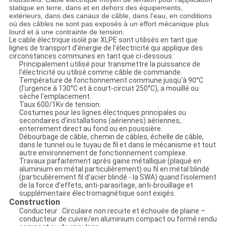
POLITIQUE
statique en terre, dans et en dehors des équipements,
DE
extérieurs, dans des canaux de câble, dans l'eau, en conditions
où des câbles ne sont pas exposés à un effort mécanique plus
CONFIDENTIALITÉ
lourd et à une contrainte de tension.
Le cable électrique isolé par XLPE sont utilisés en tant que
lignes de transport d'énergie de l'électricité qui applique des
circonstances communes en tant que ci-dessous :
Principalement utilisé pour transmettre la puissance de
l'électricité ou utilisé comme câble de commande.
Température de fonctionnement commune jusqu'à 90°C
(l'urgence à 130°C et à court-circuit 250°C), a mouillé ou
sèche l'emplacement.
Taux 600/1Kv de tension.
Costumes pour les lignes électriques principales ou
secondaires d'installations (aériennes) aériennes,
enterrement direct au fond ou en poussière.
Débourbage de câble, chemin de câbles, échelle de câble,
dans le tunnel ou le tuyau de fil et dans le mécanisme et tout
autre environnement de fonctionnement complexe.
Travaux parfaitement après gaine métallique (plaqué en
aluminium en métal particulièrement) ou fil en métal blindé
(particulièrement fil d'acier blindé - la SWA) quand l'isolement
de la force d'effets, anti-parasitage, anti-brouillage et
supplémentaire électromagnétique sont exigés.
Construction
Conducteur : Circulaire non recuite et échouée de plaine –
conducteur de cuivre/en aluminium compact ou formé rendu