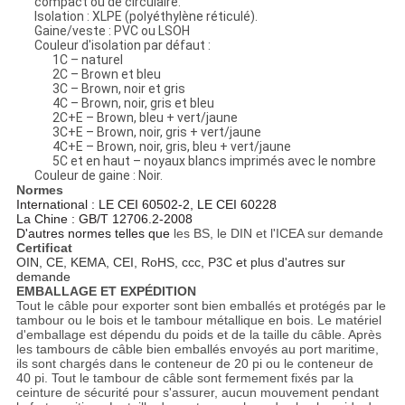
compact ou de circulaire.
Isolation : XLPE (polyéthylène réticulé).
Gaine/veste : PVC ou LSOH
Couleur d'isolation par défaut :
1C – naturel
2C – Brown et bleu
3C – Brown, noir et gris
4C – Brown, noir, gris et bleu
2C+E – Brown, bleu + vert/jaune
3C+E – Brown, noir, gris + vert/jaune
4C+E – Brown, noir, gris, bleu + vert/jaune
5C et en haut – noyaux blancs imprimés avec le nombre
Couleur de gaine : Noir.
Normes
International : LE CEI 60502-2, LE CEI 60228
La Chine : GB/T 12706.2-2008
D'autres normes telles que
les BS, le DIN et l'ICEA sur demande
Certificat
OIN, CE, KEMA, CEI, RoHS, ccc, P3C et plus d'autres sur
demande
EMBALLAGE ET EXPÉDITION
Tout le câble pour exporter sont bien emballés et protégés par le
tambour ou le bois et le tambour métallique en bois. Le matériel
d'emballage est dépendu du poids et de la taille du câble. Après
les tambours de câble bien emballés envoyés au port maritime,
ils sont chargés dans le conteneur de 20 pi ou le conteneur de
40 pi. Tout le tambour de câble sont fermement fixés par la
ceinture de sécurité pour s'assurer, aucun mouvement pendant