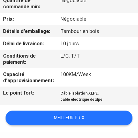
Quantité de
Négociable
DE
commande min:
NOUS
Prix:
Négociable
Détails d'emballage:
Tambour en bois
VISITE
D'USINE
Délai de livraison:
10 jours
Conditions de
L/C, T/T
paiement:
CONTRÔLE
DE
Capacité
100KM/Week
d'approvisionnement:
LA
Le point fort:
,
Câble isolation XLPE
QUALITÉ
câble électrique de xlpe
CONTACT
MEILLEUR PRIX
NOUVELLES