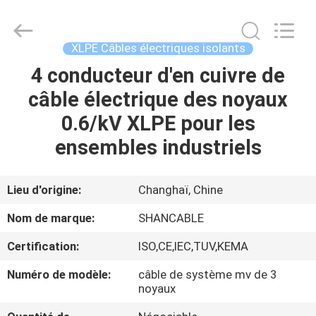
Shanghai
Shenghua
Cable
(Group)
Co.,
XLPE Câbles électriques isolants
Ltd..
All
4 conducteur d'en cuivre de
APERÇU
Rights
Reserved.
câble électrique des noyaux
PRODUITS
0.6/kV XLPE pour les
ensembles industriels
VIDÉOS
Lieu d'origine:
Changhaï, Chine
VR
Nom de marque:
SHANCABLE
SHOW
Certification:
ISO,CE,IEC,TUV,KEMA
A
Numéro de modèle:
câble de système mv de 3
noyaux
PROPOS