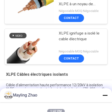
XLPE à un noyau de
tension de Middile de
Négociable MOQ:Négociable
cable électrique
CONTACT
XLPE ignifuge a isolé le
cable électrique
Négociable MOQ:Négociable
CONTACT
XLPE Câbles électriques isolants
Câble d'alimentation haute performance 12/20kV à isolation
XLPE pour réseaux industriels et de distribution (70-400mm²)
Mayling Zhao
Shanghai Shenghua Cable XLPE Isolation PVC enveloppe câble
de conducteur de cuivre
1:42 PM