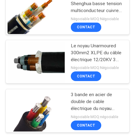
POLITIQUE
Shenghua basse tension
DE
multiconducteur cuivre
Xlpe câble électrique IEC
CONFIDENTIALITÉ
Négociable MOQ:Négociable
60228 Classe 2
CONTACT
Le noyau Unarmoured
300mm2 XLPE du câble
électrique 12/20KV 3
d'AL/XLPE/PVC a isolé le
Négociable MOQ:Négociable
câble électrique de cable
CONTACT
électrique
3 bande en acier de
double de cable
électrique du noyau
185mm2 Xlpe blindée
Négociable MOQ:négociable
CONTACT