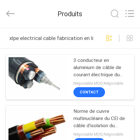
Shanghai
Shenghua
Cable
Produits
(Group)
Co.,
Ltd..
All
APERÇU
Rights
Reserved.
xlpe electrical cable fabrication en ligne
PRODUITS
3 conducteur en
aluminium de câble de
VIDÉOS
courant électrique du
système mv XLPE de
Négociable MOQ:Négociable
noyaux 2 ans de garantie
VR
CONTACT
SHOW
Norme de cuivre
multinucléaire du CEI de
A
câble d'isolation du
PROPOS
conducteur XLPE de
Négociable MOQ:Négociable