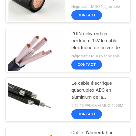
600V 1000V millimètre
Négociable MOQ:Négociable
carré
BLOG
CONTACT
L'OIN délivrent un
DEMANDE
certificat 1kV le cable
DE
électrique de cuivre de
noyaux du câble cinq
SOUMISSION
Négociable MOQ:Négociable
d'isolation du conducteur
CONTACT
XLPE
NEWS
Le câble électrique
quadruplex ABC en
PLAN
aluminium de la
DU
puissance XLPE d'Urd de
0.19-10.99USD/M MOQ:1000M
baisse de PVC câblent
SITE
CONTACT
75℃
Câble d'alimentation