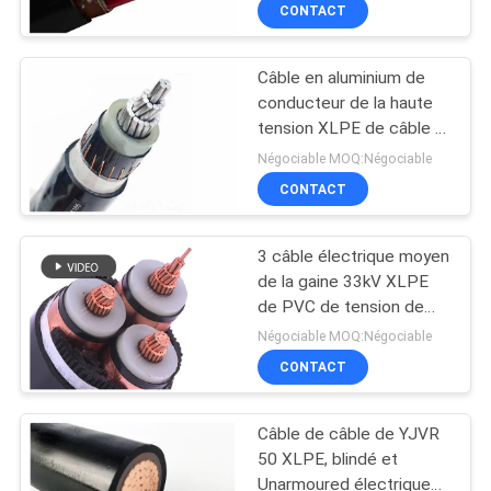
N2XY-0.6/1KV
DE
CONTACT
NOUS
Câble en aluminium de
conducteur de la haute
VISITE
tension XLPE de câble à
D'USINE
un noyau souterrain
Négociable MOQ:Négociable
d'isolation
CONTACT
CONTRÔLE
3 câble électrique moyen
DE
de la gaine 33kV XLPE
LA
de PVC de tension de
noyau
QUALITÉ
Négociable MOQ:Négociable
CONTACT
CONTACT
Câble de câble de YJVR
50 XLPE, blindé et
NOUVELLES
Unarmoured électrique