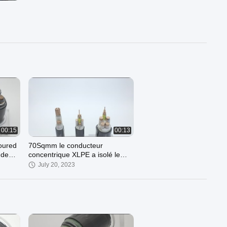
00:15
00:13
oured
70Sqmm le conducteur
 de
concentrique XLPE a isolé le
cable électrique YJV N2XCY
July 20, 2023