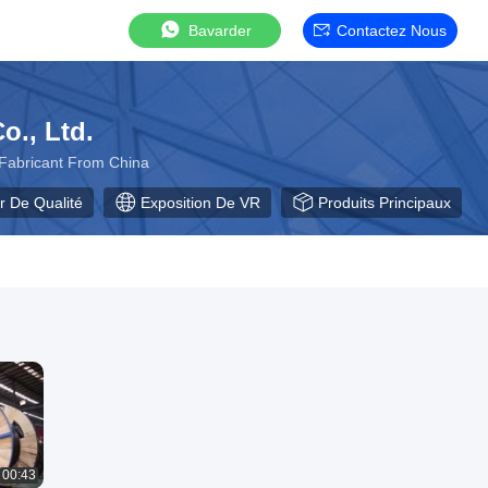
Bavarder
Contactez Nous
., Ltd.
é Fabricant From China
r De Qualité
Exposition De VR
Produits Principaux
00:43