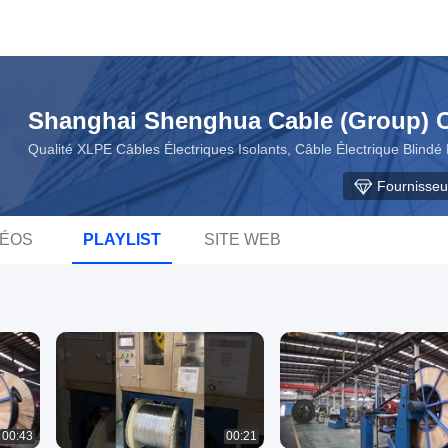
Shanghai Shenghua Cable (Group) Co
Qualité XLPE Câbles Électriques Isolants, Câble Électrique Blind
Fournisseu
DÉOS
PLAYLIST
SITE WEB
00:43
00:21