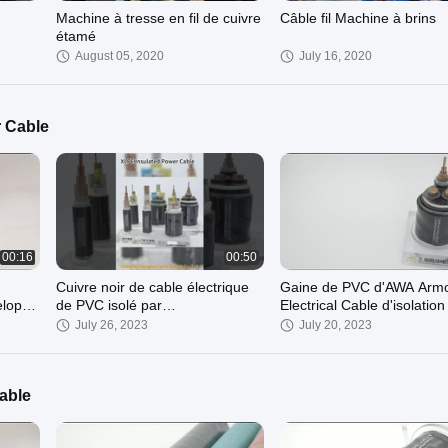
Machine à tresse en fil de cuivre
Câble fil Machine à brins
étamé
August 05, 2020
July 16, 2020
 Cable
00:16
00:50
Cuivre noir de cable électrique
Gaine de PVC d'AWA Arm
eloppe
de PVC isolé par
Electrical Cable d'isolation
XLPE/conducteur en aluminium
XLPE à un noyau
July 26, 2023
July 20, 2023
able