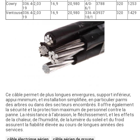
Cowry
336.4-
2,03
16,9
20,980
4/0-
3788
320
1253
19
6/1
Ventouse
336.4-
2,03
16,9
20,980
336.4-
3937
320
1429
19
18/1
Ce câble permet de plus longues envergures, support inférieur,
appui minimum, et installation simplifiée, en particulier parmi
des arbres ou dans des secteurs encombrés. Il offre également
la sécurité et la protection maximum de personnel contre la
panne. La résistance à l'abrasion, le fléchissement, et les effets
de la chaleur, de l'humidité, de la lumière du soleil et du froid
assurent la fiabilité élevée au cours de longues années des
services.
câble électrique aérien
câble aérien de groupe