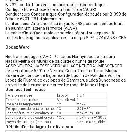
échoués
B-232 conducteurs en aluminium, acier Concentrique-
Configuration-échoué et enduit renforcé (ACSR)
Conducteurs Concentrique-Configuration-échoués par B-399 de
l'alliage 6201-T81 d'aluminium
Le fil en acier Zinc-enduit du noyau B-498 pour les conducteurs
en aluminium, acier a renforcé (ACSR).
Le câble d'interface triple de service répond ou dépasse à
toutes les exigences applicables du corps S-76-474 d'ANSI/ICEA
Codez Word
Neutre-messager d'AAC : Portunus Nannynose de Purpura
Nassa Melita de Murex de palourde d'huître de rotule
ACSR NEUTRAL-MESSENGER : ALLIAGE NEUTRAL-MESSENGER
de la ventouse 6201 de Neritina Cenia Runcina Triton Mursia
Zuzara de conque de bigorneau de buccin de Paludina Voluta :
Lepas de Flustra de cyclopes de Gammarus Léda Dungenese de
crevette de bernache de crevette rose de Minex Hippa
Données techniques
Tension évaluée
kilovolt
0.6/1
Examinez la tension
Veff kilovolt
4
Pose de la température
°C
mn -20
Température de fonctionnement
°C
-30 | +80
La température de conducteur
°C
maximum +80
La température de court-circuit
°C/s
maximum +130 /5
Rayon de cintrage (minimal)
ø de 18 × de câble
Détails d'emballage et de livraison