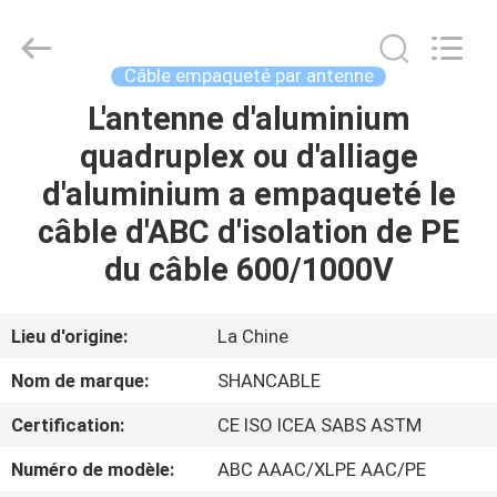
Shanghai
Shenghua
Cable
(Group)
Co.,
Câble empaqueté par antenne
Ltd..
All
L'antenne d'aluminium
APERÇU
Rights
Reserved.
quadruplex ou d'alliage
PRODUITS
d'aluminium a empaqueté le
câble d'ABC d'isolation de PE
VIDÉOS
du câble 600/1000V
VR
Lieu d'origine:
La Chine
SHOW
Nom de marque:
SHANCABLE
Certification:
CE ISO ICEA SABS ASTM
A
PROPOS
Numéro de modèle:
ABC AAAC/XLPE AAC/PE