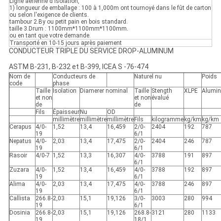
Ligne aérienne d'isolation,
1) longueur de emballage : 100 à 1,000m ont tournoyé dans le fût de carton
ou selon l'exigence de clients.
tambour 2.By ou petit pain en bois standard.
taille 3.Drum : 1100mm*1100mm*1100mm.
ou en tant que votre demande.
Transporté en 10-15 jours après paiement
CONDUCTEUR TRIPLE DU SERVICE DROP-ALUMINUM
ASTM B-231, B-232 et B-399, ICEA S -76-474
Nom de
Conducteurs de
Naturel nu
Poids
code
phase
Taille
Isolation
Diamerer nominal
Taille
Stength
XLPE
Alumi
et non
et non
évalué
de
de
Fils
Épaisseur
Nu
OD
millimètre
millimètre
millimètre
Fils
kilogramme
kg/km
kg/km
Cerapus
4/0-
1,52
13,4
16,459
2/0-
2404
192
787
19
6/1
Nepatus
4/0-
2,03
13,4
17,475
2/0-
2404
246
787
19
6/1
Rasoir
4/0-7
1,52
13,3
16,307
4/0-
3788
191
897
6/1
Zuzara
4/0-
1,52
13,4
16,459
4/0-
3788
192
897
19
6/1
Alima
4/0-
2,03
13,4
17,475
4/0-
3788
246
897
19
6/1
Callista
266.8-
2,03
15,1
19,126
3/0-
3003
280
994
19
6/1
Dosinia
266.8-
2,03
15,1
19,126
268.8-
3121
280
1133
19
18/1