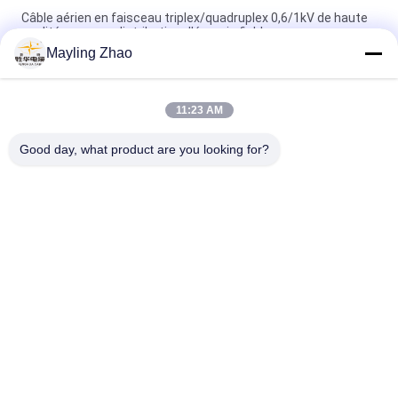
Câble aérien en faisceau triplex/quadruplex 0,6/1kV de haute
qualité pour une distribution d'énergie fiable
Mayling Zhao
Câble Shenghua Shanghai, câble triphasé aérien groupé à 3
conducteurs pour lignes de transmission aériennes
11:23 AM
Cable électrique Shenghua, câble aérien à isolation Xlpe, câble
aérien avec un conducteur messager
Good day, what product are you looking for?
Catégories populaires
Tous
XLPE Câbles 
Câble Électrique 
Électriques Isolants
Blindé
PVC Câbles Isolés
Câbles Électriques
Basse Fumée Câble 
Câble Résistant Au 
Nul D'halogène
Feu
Câble Empaqueté 