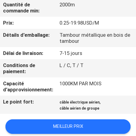
DE
Quantité de
2000m
commande min:
NOUS
Prix:
0.25-19.98USD/M
VISITE
Détails d'emballage:
Tambour métallique en bois de
tambour
D'USINE
Délai de livraison:
7-15 jours
CONTRÔLE
Conditions de
L / C, T / T
paiement:
DE
LA
Capacité
1000KM PAR MOIS
d'approvisionnement:
QUALITÉ
Le point fort:
,
câble électrique aérien
câble aérien de groupe
CONTACT
MEILLEUR PRIX
NOUVELLES