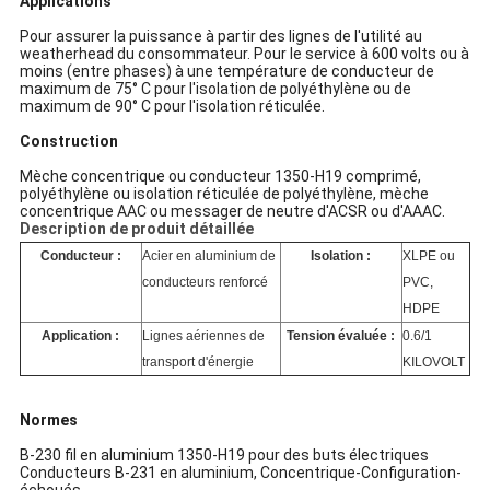
POLITIQUE
Applications
DE
Pour assurer la puissance à partir des lignes de l'utilité au
weatherhead du consommateur. Pour le service à 600 volts ou à
CONFIDENTIALITÉ
moins (entre phases) à une température de conducteur de
maximum de 75° C pour l'isolation de polyéthylène ou de
maximum de 90° C pour l'isolation réticulée.
Construction
Mèche concentrique ou conducteur 1350-H19 comprimé,
polyéthylène ou isolation réticulée de polyéthylène, mèche
concentrique AAC ou messager de neutre d'ACSR ou d'AAAC.
Description de produit détaillée
Conducteur :
Acier en aluminium de
Isolation :
XLPE ou
conducteurs renforcé
PVC,
HDPE
Application :
Lignes aériennes de
Tension évaluée :
0.6/1
transport d'énergie
KILOVOLT
Normes
B-230 fil en aluminium 1350-H19 pour des buts électriques
Conducteurs B-231 en aluminium, Concentrique-Configuration-